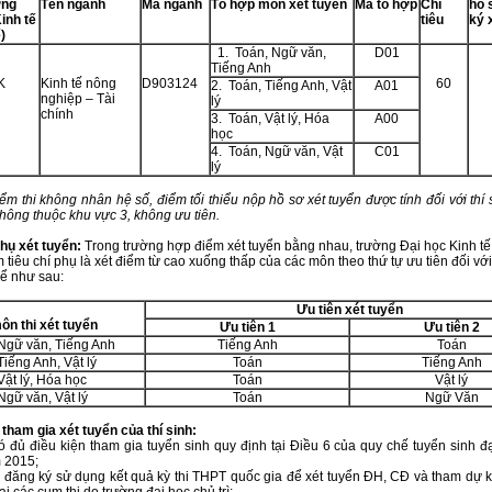
ờng
T
ên ngành
Mã ngành
T
ổ hợp môn xét tuyển
Mã tổ hợp
C
hỉ
hồ 
inh tế
ti
êu
ký 
)
1. Toán, Ngữ văn,
D01
Tiếng Anh
K
Kinh tế nông
D903124
60
2. Toán, Tiếng Anh, Vật
A01
nghiệp – Tài
lý
chính
3. Toán, Vật lý, Hóa
A00
học
4. Toán, Ngữ văn, Vật
C01
lý
ểm thi không nhân hệ số, điểm tối thiểu nộp hồ sơ xét tuyển được tính đối với thí 
thông thuộc khu vực 3, không ưu tiên.
phụ xét tuyển:
Trong trường hợp điểm xét tuyển bằng nhau, trường Đại học Kinh t
 tiêu chí phụ là xét điểm từ cao xuống thấp của các môn theo thứ tự ưu tiên đối với
hể như sau:
Ưu tiên xét tuyển
ôn thi xét tuyển
Ưu tiên
1
Ưu tiên
2
 Ngữ văn, Tiếng Anh
Tiếng Anh
Toán
Tiếng Anh, Vật lý
Toán
Tiếng Anh
Vật lý, Hóa học
Toán
Vật lý
Ngữ văn, Vật lý
Toán
Ngữ Văn
 tham gia xét tuyển của thí sinh:
điều kiện tham gia tuyển sinh quy định tại Điều 6 của quy chế tuyển sinh đạ
 2015;
g ký sử dụng kết quả kỳ thi THPT quốc gia để xét tuyển ĐH, CĐ và tham dự k