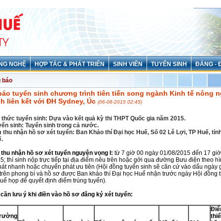
NG NGHỆ
HỢP TÁC & PHÁT TRIỂN
SINH VIÊN
TUYỂN SINH
ĐẢNG - 
 báo
áo tuyển sinh chương trình tiên tiến song ngành Kinh tế nông n
nh liên kết với ĐH Sydney, Úc
(06-08-2015 02:45)
 thức tuyển sinh:
Dựa vào kết quả kỳ thi THPT Quốc gia năm 2015.
yển sinh:
Tuyển sinh trong cả nước.
m thu nhận hồ sơ xét tuyển:
Ban Khảo thí Đại học Huế, Số 02 Lê Lợi, TP Huế, tỉ
.
 thu nhận hồ sơ xét tuyển nguyện vọng I:
từ 7 giờ 00 ngày 01/08/2015 đến 17 gi
5; thí sinh nộp trực tiếp tại địa điểm nêu trên hoặc gởi qua đường Bưu điện theo h
át nhanh hoặc chuyển phát ưu tiên (Hội đồng tuyển sinh sẽ căn cứ vào dấu ngày 
trên phong bì và hồ sơ được Ban khảo thí Đại học Huế nhận trước ngày Hội đồng 
uế họp để quyết định điểm trúng tuyển).
 cần lưu ý khi điền vào hồ sơ đăng ký xét tuyển:
Đ
i
ể
trường
thi