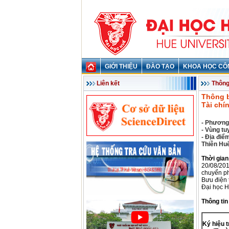
GIỚI THIỆU
ĐÀO TẠO
KHOA HỌC CÔ
Liên kết
Thông
Thông b
Tài chí
- Phương
- Vùng tu
-
Địa điể
Thiên Huế
Thời gian
20/08/201
chuyển ph
Bưu điện 
Đại học H
Thông tin
K
ý hiệu 