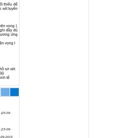
i thiểu để
 xét tuyển
ện vọng I,
ghi đầy đủ
 tương ứng
ện vọng I
hồ sơ xét
 Bộ
inh tế
(25-09-
(15-09-
-09-2015