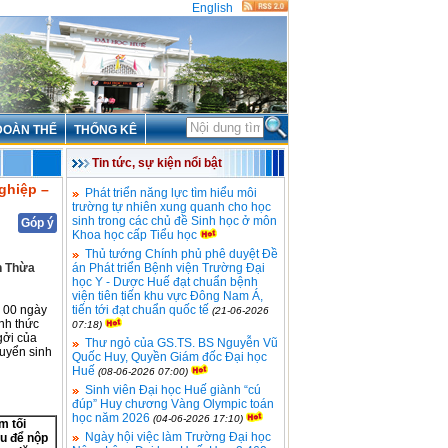
English
ĐOÀN THỂ
THỐNG KÊ
Tin tức, sự kiện nổi bật
ghiệp –
Phát triển năng lực tìm hiểu môi
trường tự nhiên xung quanh cho học
sinh trong các chủ đề Sinh học ở môn
Góp ý
Khoa học cấp Tiểu học
Thủ tướng Chính phủ phê duyệt Đề
nh Thừa
án Phát triển Bệnh viện Trường Đại
học Y - Dược Huế đạt chuẩn bệnh
viện tiên tiến khu vực Đông Nam Á,
ờ 00 ngày
tiến tới đạt chuẩn quốc tế
(21-06-2026
ình thức
07:18)
gởi của
Thư ngỏ của GS.TS. BS Nguyễn Vũ
tuyển sinh
Quốc Huy, Quyền Giám đốc Đại học
Huế
(08-06-2026 07:00)
Sinh viên Đại học Huế giành “cú
đúp” Huy chương Vàng Olympic toán
học năm 2026
(04-06-2026 17:10)
m tối
Ngày hội việc làm Trường Đại học
ểu để nộp