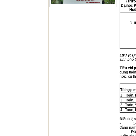
(
Trư
Đại
học K
Huế
DH
Lưu ý:
Đi
sinh phổ
Tiêu chí 
dụng thêm
hợp, cụ t
T
ổ hợp m
1. Toán,
2. Toán, 
3. Toán, 
4. Toán, 
Điều kiện
- Có đủ 
đẳng năm
- Đã đăn