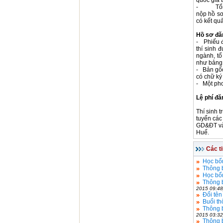
quốc gia t
- Tổng đ
nộp hồ sơ
có kết qu
Hồ sơ đă
- Phiếu đ
thí sinh 
ngành, tổ
như bảng 
- Bản gốc
có chữ ký
- Một phon
Lệ phí đă
Thí sinh t
tuyển các
GD&ĐT v
Huế.
Các t
Học bổn
Thông 
Học bổ
Thông b
2015 09:48
Đổi tên
Buổi th
Thông b
2015 03:32
Thông b