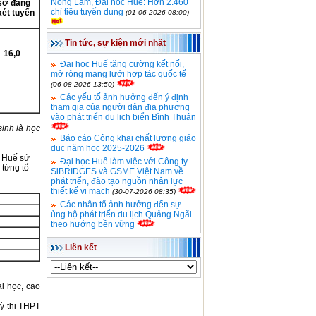
Nông Lâm, Đại học Huế: Hơn 2.460
sơ đăng
chỉ tiêu tuyển dụng
xét
tuyển
(01-06-2026 08:00)
Tin tức, sự kiện mới nhất
16,0
Đại học Huế tăng cường kết nối,
mở rộng mạng lưới hợp tác quốc tế
(06-08-2026 13:50)
Các yếu tố ảnh hưởng đến ý định
tham gia của người dân địa phương
vào phát triển du lịch biển Bình Thuận
sinh là học
Báo cáo Công khai chất lượng giáo
dục năm học 2025-2026
ế Huế sử
Đại học Huế làm việc với Công ty
 từng tổ
SiBRIDGES và GSME Việt Nam về
phát triển, đào tạo nguồn nhân lực
thiết kế vi mạch
(30-07-2026 08:35)
Các nhân tố ảnh hưởng đến sự
ủng hộ phát triển du lịch Quảng Ngãi
theo hướng bền vững
Liên kết
i học, cao
ỳ thi THPT