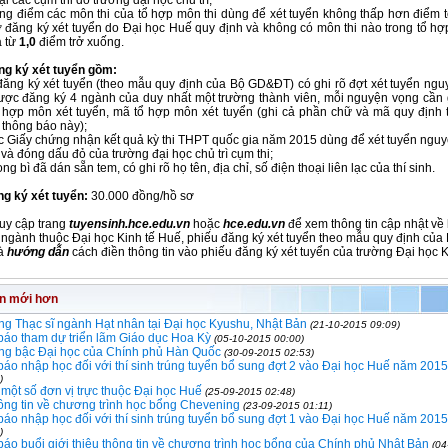
ại các cụm thi do trường đại học chủ trì;
iểm các môn thi của tổ hợp môn thi dùng để xét tuyển không thấp hơn điểm tố
 đăng ký xét tuyển do Đại học Huế quy định và không có môn thi nào trong tổ hợp
ả từ
1,0
điểm trở xuống.
ng ký xét tuyển gồm:
ăng ký xét tuyển (theo mẫu quy định của Bộ GD&ĐT) có ghi rõ đợt xét tuyển nguy
được đăng ký 4 ngành của duy nhất một trường thành viên, mỗi nguyện vọng cần 
 hợp môn xét tuyển, mã tổ hợp môn xét tuyển (ghi cả phần chữ và mã quy định
thông báo này);
 Giấy chứng nhận kết quả kỳ thi THPT quốc gia năm 2015 dùng để xét tuyển nguy
 và đóng dấu đỏ của trường đại học chủ trì cụm thi;
g bì đã dán sẵn tem, có ghi rõ họ tên, địa chỉ, số điện thoại liên lạc của thí sinh.
ng ký xét tuyển:
30.000 đồng/hồ sơ
ruy cập trang
tuyensinh.hce.edu.vn
hoặc
hce.edu.vn
để xem thông tin cập nhật về 
 ngành thuộc Đại học Kinh tế Huế, phiếu đăng ký xét tuyển theo mẫu quy định của
à
hướng dẫn
cách điền thông tin vào phiếu đăng ký xét tuyển của trường Đại học K
in mới hơn
g Thạc sĩ ngành Hạt nhân tại Đại học Kyushu, Nhật Bản
(21-10-2015 09:09)
báo tham dự triển lãm Giáo dục Hoa Kỳ
(05-10-2015 00:00)
ng bậc Đại học của Chính phủ Hàn Quốc
(30-09-2015 02:53)
áo nhập học đối với thí sinh trúng tuyển bổ sung đợt 2 vào Đại học Huế năm 2015
)
 một số đơn vị trực thuộc Đại học Huế
(25-09-2015 02:48)
ông tin về chương trình học bổng Chevening
(23-09-2015 01:11)
áo nhập học đối với thí sinh trúng tuyển bổ sung đợt 1 vào Đại học Huế năm 2015
)
áo buổi giới thiệu thông tin về chương trình học bổng của Chính phủ Nhật Bản
(04