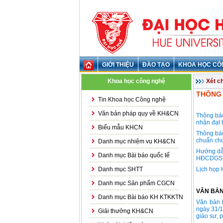
GIỚI THIỆU
ĐÀO TẠO
KHOA HỌC CÔ
Khoa học công nghệ
Xét c
THÔNG 
Tin Khoa học Công nghệ
Văn bản pháp quy về KH&CN
Thông bá
nhận đạt 
Biểu mẫu KHCN
Thông bá
chuẩn ch
Danh mục nhiệm vụ KH&CN
Hướng dẫ
Danh mục Bài báo quốc tế
HĐCDGSNN
Danh mục SHTT
Lịch họp
Danh mục Sản phẩm CGCN
VĂN BẢN
Danh mục Bài báo KH KTKKTN
Văn bản 
ngày 31/1
Giải thưởng KH&CN
giáo sư, 