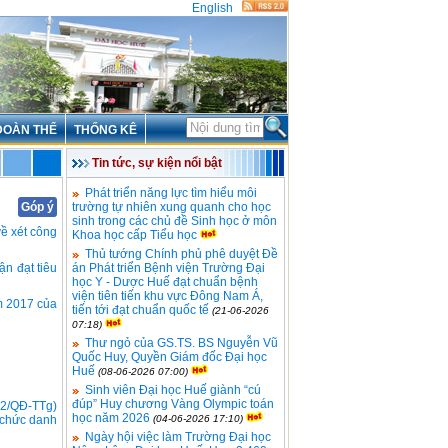
English
ĐOÀN THỂ
THỐNG KÊ
Tin tức, sự kiện nổi bật
Phát triển năng lực tìm hiểu môi
Góp ý
trường tự nhiên xung quanh cho học
sinh trong các chủ đề Sinh học ở môn
ề xét công
Khoa học cấp Tiểu học
Thủ tướng Chính phủ phê duyệt Đề
n đạt tiêu
án Phát triển Bệnh viện Trường Đại
học Y - Dược Huế đạt chuẩn bệnh
viện tiên tiến khu vực Đông Nam Á,
m 2017 của
tiến tới đạt chuẩn quốc tế
(21-06-2026
07:18)
Thư ngỏ của GS.TS. BS Nguyễn Vũ
Quốc Huy, Quyền Giám đốc Đại học
Huế
(08-06-2026 07:00)
Sinh viên Đại học Huế giành “cú
đúp” Huy chương Vàng Olympic toán
2/QĐ-TTg)
học năm 2026
 chức danh
(04-06-2026 17:10)
Ngày hội việc làm Trường Đại học