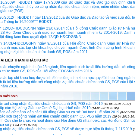
16/2009/TT-BGDĐT ngày 17/7/2009 của Bộ Giáo dục và Đào tạo quy định chi tiế
 đạt tiêu chuẩn, hủy bỏ công nhận đạt tiêu chuẩn, bổ nhiệm, miễn nhiệm chức da
 giáo sư (PGS)
.
30/2012/TT-BGDĐT ngày 11/9/2012 của Bộ Giáo dục và Đào tạo về việc sửa đổi, b
của Thông tư 16/2009/TT-BGDĐT
.
nh 12/QĐ-HĐCDGSNN ngày 23/07/2014 của Hội đồng Chức danh Giáo sư Nhà nư
p 28 Hội đồng Chức danh giáo sư ngành, liên ngành nhiệm kỳ 2014-2019
.
Danh 
 Hội đồng kèm theo quyết định 12/QĐ-HĐCDGSNN
.
nh 14/QĐ-HĐCDGSNN ngày 9/5/2011 của Hội đồng Chức danh Giáo sư Nhà nướ
 danh mục các tạp chí khoa học chuyên ngành được tính điểm công trình khoa h
ông nhận đạt tiêu chuẩn chức danh GS, PGS năm 2011
.
TÀI LIỆU THAM KHẢO KHÁC
các chuyên ngành thuộc 28 ngành, liên ngành trích từ tài liệu hướng dẫn xét côn
ẩn chức danh GS, PGS của Hội đồng CDGSNN năm 2016.
các tạp chí khoa học được tính điểm công trình khoa học quy đổi theo từng ngành/
ch từ tài liệu hướng dẫn xét công nhận đạt tiêu chuẩn chức danh GS, PGS của Hội
năm 2016
.
in mới hơn
ấn xét công nhận đạt tiêu chuẩn chức danh GS, PGS năm 2019
(10-06-2019 09:17)
lập các Hội đồng Giáo sư Cơ sở Đại học Huế năm 2019
(14-05-2019 20:35)
ách đề cử thành viên các Hội đồng Giáo sư cơ sở Đại học Huế năm 2019
(04-05-20
báo lịch xét công nhận đạt tiêu chuẩn chức danh GS, PGS năm 2019
(19-04-2019 10:
h Quy chế tổ chức và hoạt động của Hội đồng GS nhà nước, các Hội đồng GS ngà
 cơ sở
(11-04-2019 07:56)
g nhận đạt tiêu chuẩn chức danh GS, PGS sẽ được thực hiện từ tháng 7-11/2019
(