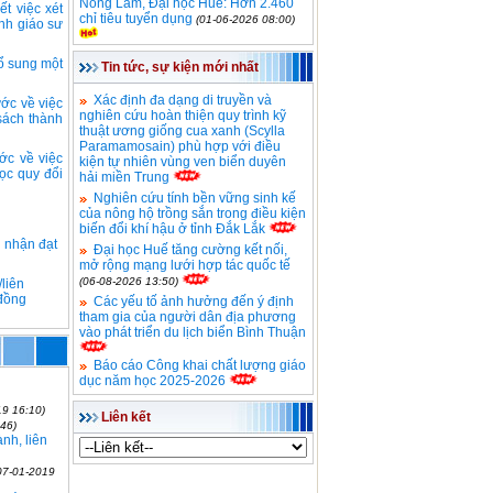
Nông Lâm, Đại học Huế: Hơn 2.460
t việc xét
chỉ tiêu tuyển dụng
(01-06-2026 08:00)
nh giáo sư
ổ sung một
Tin tức, sự kiện mới nhất
Xác định đa dạng di truyền và
ớc về việc
nghiên cứu hoàn thiện quy trình kỹ
sách thành
thuật ương giống cua xanh (Scylla
Paramamosain) phù hợp với điều
c về việc
kiện tự nhiên vùng ven biển duyên
ọc quy đổi
hải miền Trung
Nghiên cứu tính bền vững sinh kế
của nông hộ trồng sắn trong điều kiện
biến đổi khí hậu ở tỉnh Đắk Lắk
g nhận đạt
Đại học Huế tăng cường kết nối,
mở rộng mạng lưới hợp tác quốc tế
(06-08-2026 13:50)
liên
 đồng
Các yếu tố ảnh hưởng đến ý định
tham gia của người dân địa phương
vào phát triển du lịch biển Bình Thuận
Báo cáo Công khai chất lượng giáo
dục năm học 2025-2026
19 16:10)
Liên kết
46)
nh, liên
07-01-2019