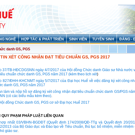
NG NGHỆ
HỢP TÁC & PHÁT TRIỂN
SINH VIÊN
TUYỂN SINH
ĐẢNG - 
hức danh GS, PGS
TIN XÉT CÔNG NHẬN ĐẠT TIÊU CHUẨN GS, PGS 2017
o 37/TB-HĐCDGSNN ngày 4/7/2017 của Hội đồng Chức danh Giáo sư Nhà nước v
tiêu chuẩn chức danh GS, PGS năm 2017 (kèm theo lịch xét
)
o 827/ĐHH-KHCNMT ngày 5/7/2017 của Đại học Huế về việc đăng ký xét công nhậ
ức danh GS, PGS năm 2017
n làm và nộp hồ sơ đăng ký xét công nhận đạt tiêu chuẩn chức danh GS/PGS nă
 (có các biểu mẫu kèm theo)
.
 Hội đồng Chức danh GS, PGS cơ sở Đại học Huế 2017
 QUY PHẠM PHÁP LUẬT LIÊN QUAN
hợp nhất 03/VBHN-BGDĐT (Quyết định 174/2008/QĐ-TTg và Quyết định 20/201
2/2013 của Bộ Giáo dục và Đào tạo về Tiêu chuẩn, thủ tục bổ nhiệm, miễn nhiệm
phó giáo sư
.