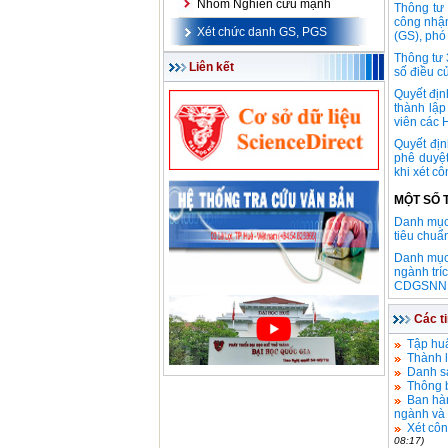
Nhóm Nghiên cứu mạnh
Thông tư 
công nhận
Xét chức danh GS, PGS
(GS), phó
Thông tư 
Liên kết
số điều 
Quyết đị
thành lậ
viên các
Quyết đị
phê duyệt
khi xét c
MỘT SỐ 
Danh mục 
tiêu chu
Danh mục 
ngành trí
CDGSNN 
Các t
Tập hu
Thành 
Danh s
Thông 
Ban hàn
ngành và
Xét côn
08:17)