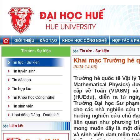
GIỚI THIỆU
ĐÀO TẠO
KHOA HỌC CÔNG NGHỆ
HỢP TÁC & PH
Tin tức - Sự kiện
Tin tức - Sự kiện
Khai mạc Trường hè q
Tin tức - Sự kiện
2024 14:06)
Tin tuyển sinh
Trường hè quốc tế Vật lý
Tin đào tạo
Mathematical Physics) đư
Tin hợp tác
cấp về Toán (VIASM) và
(HUEdu), diễn ra từ ngà
Tin Khoa học Công nghệ
Trường Đại học Sư phạm,
Tin sinh viên
cho các nhà nghiên cứu tr
Hoạt động Đảng - Đoàn thể
hướng nghiên cứu chủ đạo 
liên quan như phương trì
Liên kết
mong muốn đây là một diễ
và sinh viên đam mêm toán