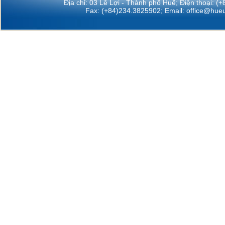
Địa chỉ: 03 Lê Lợi - Thành phố Huế; Điện thoại: (
Fax: (+84)234.3825902; Email:
office@hueu