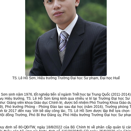
TS. Lê Hồ Sơn, Hiệu trưởng Trường Đại học Sư phạm, Đại học Huế
 Sơn sinh năm 1976, tốt nghiệp tiến sĩ ngành Triết học tại Trung Quốc (2011-2014)
vụ Hiệu trưởng, TS. Lê Hồ Sơn từng kinh qua nhiều vị trí tại Trường Đại học Sư
hư: Giảng viên khoa Giáo dục Chính trị, được bổ nhiệm Phó Trưởng Khoa Giáo dục
9), Phó trưởng Phòng - Phòng Đào tạo sau đại học (năm 2016), Trưởng phòng 
h từ 2017 đến nay. Với bề dày công tác, TS. Lê Hồ Sơn được tập thể lựa chọn
 Hội đồng Trường, Phó Bí thư Đảng ủy, Phó Hiệu trưởng Trường Đại học Sư phạ
uy định số 80-QĐ/TW, ngày 18/8/2022 của Bộ Chính trị về phân cấp quản lý cá