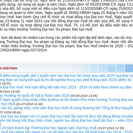
iới thiệu cán bộ ứng cử; Nghị định số 115/2020/NĐ-CP ngày 25/9/2020 của Chí
uyển dụng, sử dụng và quản lý viên chức; Nghị định số 85/2023/NĐ-CP, ngày 7/1
 sửa đổi, bổ sung một số điều của Nghị định số 115/2020/NĐ-CP ngày 25/9/202
 dụng và quản lý viên chức; Nghị quyết số 36/NQ-HĐĐH ngày 20 tháng 5 năm 20
 học Huế ban hành Quy chế tổ chức và hoạt động của Đại học Huế; Nghị quyết
y 23 tháng 11 năm 2023 của Hội đồng Đại học Huế về việc sửa đổi, bổ sung m
chế tổ chức và hoạt động của Đại học Huế, TS. Lê Hồ Sơn đủ điều kiện tiêu c
c vụ Hiệu trưởng Trường Đại học Sư phạm, Đại học Huế.
 Sơn đã được tín nhiệm cao trong các phiên hội nghị tập thể lãnh đạo, cán bộ chủ
đồng Trường Đại học Sư phạm và Đảng ủy, Hội đồng Đại học Huế, được Hội đồ
 nhận Hiệu trưởng Trường Đại học Sư phạm, Đại học Huế nhiệm kỳ 2020 – 202
 22/NQ-HĐĐH ngày 02/7/2024.
in mới hơn
 điểm trúng tuyển đợt 1 tuyển sinh vào đại học hệ chính quy năm 2024 của Đại h
ng thức sử dụng kết quả kỳ thi tốt nghiệp trung học phổ thông năm 2024 (điểm th
4 18:55)
 Đại học Huế: Hội nghị tổng kết năm học 2023 - 2024 và triển khai nhiệm vụ năm
08-2024 15:04)
ạc Trường hè quốc tế Vật lý Toán năm 2024
(05-08-2024 14:06)
ố Nghị quyết công nhận Hiệu trưởng và bổ nhiệm Phó Hiệu trưởng Trường Đại họ
i học Huế
(31-07-2024 11:44)
 cán bộ, giảng viên, sinh viên Đại học Huế vô cùng thương tiếc Tổng Bí thư Nguy
-07-2024 08:41)
 Đại học Sư phạm và Cơ quan Đại học Huế lần lượt vô địch nội dung Bóng chuyề
ền Nữ trong Hội thao Viên chức, người lao động Đại học Huế lần thứ I – năm 20
)
m 20 năm thành lập Trường Đại học Ngoại ngữ, Đại học Huế
(13-07-2024 12:50)
 Huế vào bảng xếp hạng các cơ sở giáo dục đại học tốt nhất toàn cầu 2024 - 202