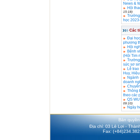
News & Wo
Hội tha
15:18)
Trường 
học 2023
Các t
Đại học
phương t
Hội ngh
Bệnh v
(Hội Tim 
Trường
sức sơ si
Lễ tra
Huy, Hiệu
Ngành 
doanh ng
Chuyển 
Thông b
theo các 
QS WUR 
09:10)
Ngày hộ
Bản quyền
Địa chỉ: 03 Lê Lợi - Thà
Fax: (+84)234.382