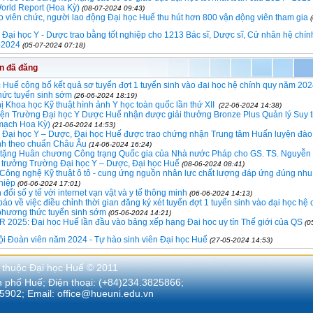
rld Report (Hoa Kỳ)
(08-07-2024 09:43)
o viên chức, người lao động Đại học Huế thu hút hơn 800 vận động viên tham gia
Đại học Y - Dược trao bằng tốt nghiệp cho 1213 Bác sĩ, Dược sĩ, Cử nhân hệ chí
-2024
(05-07-2024 07:18)
in đã đăng
 Huế công bố kết quả sơ tuyển đợt 1 tuyển sinh vào đại học hệ chính quy năm 202
hức tuyển sinh sớm
(26-06-2024 18:19)
ị Khoa học Kỹ thuật hình ảnh Y học toàn quốc lần thứ XII
(22-06-2024 14:38)
iện Trường Đại học Y Dược Huế nhận được giải thưởng Bronze Plus Quản lý Suy t
mạch Hoa Kỳ)
(21-06-2024 14:53)
 Đại học Y – Dược, Đại học Huế được trao chứng nhận Trung tâm Huấn luyện đào 
nh theo chuẩn Châu Âu
(14-06-2024 16:24)
o tặng Huân chương Công trạng Quốc gia của Nhà nước Pháp cho GS. TS. Nguyễn
 trưởng Trường Đại học Y – Dược, Đại học Huế
(08-06-2024 08:41)
Công nghệ Kỹ thuật ô tô - cung ứng nguồn nhân lực chất lượng đáp ứng đúng nhu
hiệp
(06-06-2024 17:01)
đổi số y tế với internet vạn vật và y tế thông minh
(06-06-2024 14:13)
áo về việc điều chỉnh thời gian đăng ký xét tuyển đợt 1 tuyển sinh vào đại học hệ 
phương thức tuyển sinh sớm
(05-06-2024 14:21)
2025: Đại học Huế lần đầu vào bảng xếp hạng Đại học uy tín Thế giới của QS
(0
i Đoàn viên năm 2024 - Tự hào sinh viên Đại học Huế
(27-05-2024 14:53)
 thuộc Đại học Huế © 2011
nh phố Huế; Điện thoại: (+84)234.3825866;
5902; Email:
office@hueuni.edu.vn