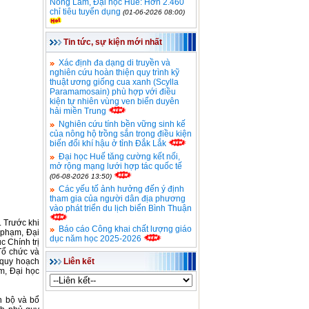
Nông Lâm, Đại học Huế: Hơn 2.460
chỉ tiêu tuyển dụng
(01-06-2026 08:00)
Tin tức, sự kiện mới nhất
Xác định đa dạng di truyền và
nghiên cứu hoàn thiện quy trình kỹ
thuật ương giống cua xanh (Scylla
Paramamosain) phù hợp với điều
kiện tự nhiên vùng ven biển duyên
hải miền Trung
Nghiên cứu tính bền vững sinh kế
của nông hộ trồng sắn trong điều kiện
biến đổi khí hậu ở tỉnh Đắk Lắk
Đại học Huế tăng cường kết nối,
mở rộng mạng lưới hợp tác quốc tế
(06-08-2026 13:50)
Các yếu tố ảnh hưởng đến ý định
tham gia của người dân địa phương
vào phát triển du lịch biển Bình Thuận
. Trước khi
Báo cáo Công khai chất lượng giáo
 phạm, Đại
dục năm học 2025-2026
 Chính trị
Tổ chức và
Liên kết
 quy hoạch
m, Đại học
n bộ và bổ