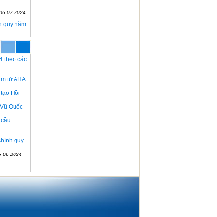
(06-07-2024
nh quy năm
4 theo các
im từ AHA
tạo Hồi
 Vũ Quốc
 cầu
chính quy
5-06-2024