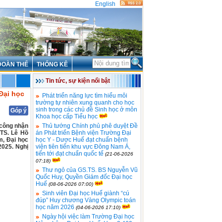
English
ĐOÀN THỂ
THỐNG KÊ
Tin tức, sự kiện nổi bật
Đại học
Phát triển năng lực tìm hiểu môi
trường tự nhiên xung quanh cho học
sinh trong các chủ đề Sinh học ở môn
Góp ý
Khoa học cấp Tiểu học
 công nhận
Thủ tướng Chính phủ phê duyệt Đề
TS. Lê Hồ
án Phát triển Bệnh viện Trường Đại
m, Đại học
học Y - Dược Huế đạt chuẩn bệnh
2025. Nghị
viện tiên tiến khu vực Đông Nam Á,
tiến tới đạt chuẩn quốc tế
(21-06-2026
07:18)
Thư ngỏ của GS.TS. BS Nguyễn Vũ
Quốc Huy, Quyền Giám đốc Đại học
Huế
(08-06-2026 07:00)
Sinh viên Đại học Huế giành “cú
đúp” Huy chương Vàng Olympic toán
học năm 2026
(04-06-2026 17:10)
Ngày hội việc làm Trường Đại học