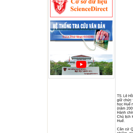
TS. Lê Hồ
giữ chức 
học Huế n
(năm 200
Hành chín
Chủ tịch
Huế.
Căn cứ Q