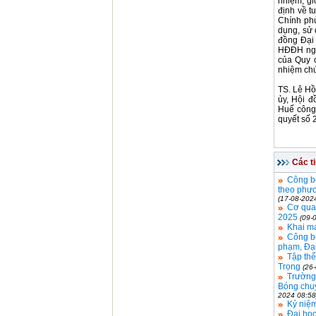
nhiệm, g
định về t
Chính phủ
dụng, sử
đồng Đại
HĐĐH ngà
của Quy 
nhiệm chứ
TS. Lê Hồ
ủy, Hội 
Huế công
quyết số
Các t
Công bố
theo phươ
(17-08-202
Cơ quan
2025
(09-
Khai m
Công b
phạm, Đạ
Tập thể
Trọng
(26
Trường
Bóng chuy
2024 08:58
Kỷ niệ
Đại học