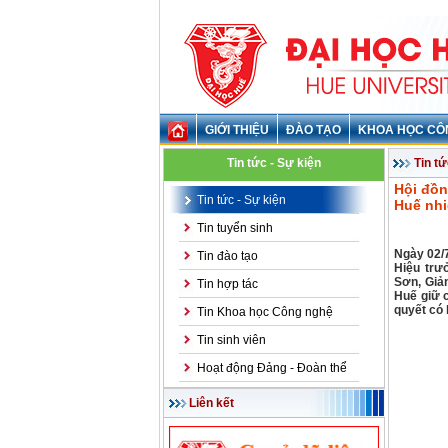
GIỚI THIỆU
ĐÀO TẠO
KHOA HỌC CÔ
Tin tức - Sự kiện
Tin tứ
Hội đồn
Tin tức - Sự kiện
Huế nhi
Tin tuyển sinh
Ngày 02/
Tin đào tạo
Hiệu trư
Sơn, Giả
Tin hợp tác
Huế giữ 
quyết có 
Tin Khoa học Công nghệ
Tin sinh viên
Hoạt động Đảng - Đoàn thể
Liên kết