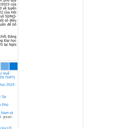
nh phủ quy
2/2023 của
0 về tuyển
22 của Hội
 số 50/NQ-
ột số điều
huẩn để bổ
 chốt, Đảng
ng Đại học
5 tại Nghị
ọc Huế
i TN THPT)
 học 2024 -
c Sư
ễn Phú
n Nam và
24
(15-07-
5 của US