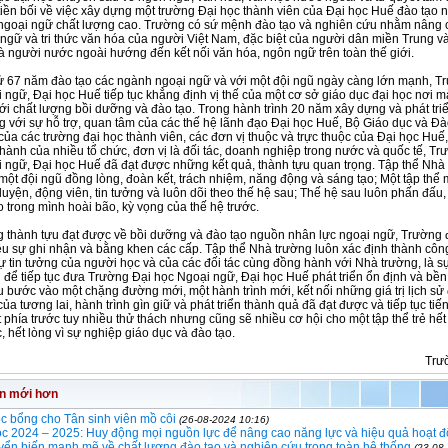
tiền bối về việc xây dựng một trường Đại học thành viên của Đại học Huế đào tạo 
ngoại ngữ chất lượng cao. Trường có sứ mệnh đào tạo và nghiên cứu nhằm nâng
 ngữ và tri thức văn hóa của người Việt Nam, đặc biệt của người dân miền Trung v
 người nước ngoài hướng đến kết nối văn hóa, ngôn ngữ trên toàn thế giới.
sử 67 năm đào tạo các ngành ngoại ngữ và với một đội ngũ ngày càng lớn mạnh, T
 ngữ, Đại học Huế tiếp tục khẳng định vị thế của một cơ sở giáo dục đại học nơi mà
với chất lượng bồi dưỡng và đào tạo. Trong hành trình 20 năm xây dựng và phát tri
g với sự hỗ trợ, quan tâm của các thế hệ lãnh đạo Đại học Huế, Bộ Giáo dục và Đà
của các trường đại học thành viên, các đơn vị thuộc và trực thuộc của Đại học Huế
 hành của nhiều tổ chức, đơn vị là đối tác, doanh nghiệp trong nước và quốc tế, Tr
 ngữ, Đại học Huế đã đạt được những kết quả, thành tựu quan trọng. Tập thể Nhà
 một đội ngũ đồng lòng, đoàn kết, trách nhiệm, năng động và sáng tạo; Một tập thể 
 luyện, động viên, tin tưởng và luôn dõi theo thế hệ sau; Thế hệ sau luôn phấn đấu,
 trong mình hoài bão, kỳ vọng của thế hệ trước.
 thành tựu đạt được về bồi dưỡng và đào tạo nguồn nhân lực ngoại ngữ, Trường
u sự ghi nhận và bằng khen các cấp. Tập thể Nhà trường luôn xác định thành côn
sự tin tưởng của người học và của các đối tác cùng đồng hành với Nhà trường, là s
 để tiếp tục đưa Trường Đại học Ngoại ngữ, Đại học Huế phát triển ổn định và bề
 bước vào một chặng đường mới, một hành trình mới, kết nối những giá trị lịch sử
ủa tương lai, hành trình gìn giữ và phát triển thành quả đã đạt được và tiếp tục tiế
 phía trước tuy nhiều thử thách nhưng cũng sẽ nhiều cơ hội cho một tập thể trẻ hết 
, hết lòng vì sự nghiệp giáo dục và đào tạo.
Trư
in mới hơn
c bổng cho Tân sinh viên mồ côi
(26-08-2024 10:16)
 2024 – 2025: Huy động mọi nguồn lực để nâng cao năng lực và hiệu quả hoạt đ
ển biến mạnh mẽ về chất lượng đào tạo và nghiên cứu trong toàn hệ thống
(23-08