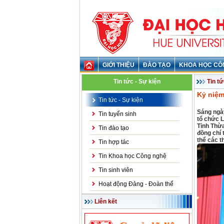
GIỚI THIỆU
ĐÀO TẠO
KHOA HỌC CÔ
Tin tức - Sự kiện
Tin tứ
Kỷ niệm
Tin tức - Sự kiện
Sáng ngà
Tin tuyển sinh
tổ chức L
Tỉnh Thừa
Tin đào tạo
đồng chí 
thể các t
Tin hợp tác
Tin Khoa học Công nghệ
Tin sinh viên
Hoạt động Đảng - Đoàn thể
Liên kết