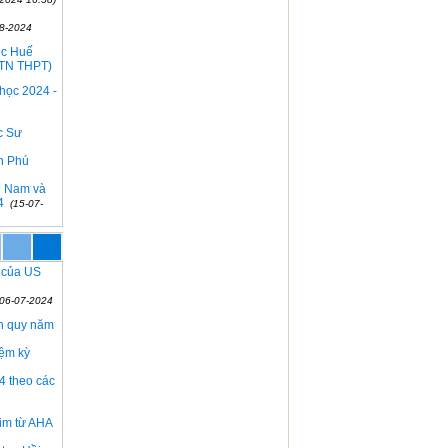
08-2024
ọc Huế
i TN THPT)
 học 2024 -
c Sư
ễn Phú
n Nam và
24
(15-07-
5 của US
(06-07-2024
nh quy năm
iệm kỳ
4 theo các
im từ AHA