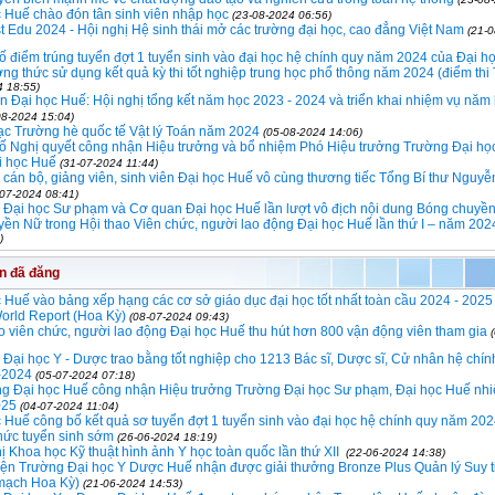
 Huế chào đón tân sinh viên nhập học
(23-08-2024 06:56)
t Edu 2024 - Hội nghị Hệ sinh thái mở các trường đại học, cao đẳng Việt Nam
(21-
 điểm trúng tuyển đợt 1 tuyển sinh vào đại học hệ chính quy năm 2024 của Đại h
ng thức sử dụng kết quả kỳ thi tốt nghiệp trung học phổ thông năm 2024 (điểm th
4 18:55)
 Đại học Huế: Hội nghị tổng kết năm học 2023 - 2024 và triển khai nhiệm vụ năm
08-2024 15:04)
ạc Trường hè quốc tế Vật lý Toán năm 2024
(05-08-2024 14:06)
ố Nghị quyết công nhận Hiệu trưởng và bổ nhiệm Phó Hiệu trưởng Trường Đại họ
i học Huế
(31-07-2024 11:44)
 cán bộ, giảng viên, sinh viên Đại học Huế vô cùng thương tiếc Tổng Bí thư Nguy
-07-2024 08:41)
 Đại học Sư phạm và Cơ quan Đại học Huế lần lượt vô địch nội dung Bóng chuyề
ền Nữ trong Hội thao Viên chức, người lao động Đại học Huế lần thứ I – năm 20
)
in đã đăng
 Huế vào bảng xếp hạng các cơ sở giáo dục đại học tốt nhất toàn cầu 2024 - 202
rld Report (Hoa Kỳ)
(08-07-2024 09:43)
o viên chức, người lao động Đại học Huế thu hút hơn 800 vận động viên tham gia
Đại học Y - Dược trao bằng tốt nghiệp cho 1213 Bác sĩ, Dược sĩ, Cử nhân hệ chí
-2024
(05-07-2024 07:18)
ng Đại học Huế công nhận Hiệu trưởng Trường Đại học Sư phạm, Đại học Huế nh
025
(04-07-2024 11:04)
 Huế công bố kết quả sơ tuyển đợt 1 tuyển sinh vào đại học hệ chính quy năm 202
hức tuyển sinh sớm
(26-06-2024 18:19)
ị Khoa học Kỹ thuật hình ảnh Y học toàn quốc lần thứ XII
(22-06-2024 14:38)
iện Trường Đại học Y Dược Huế nhận được giải thưởng Bronze Plus Quản lý Suy t
mạch Hoa Kỳ)
(21-06-2024 14:53)