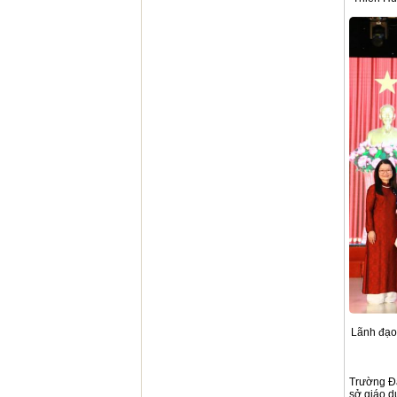
Lãnh đạo 
Trường Đạ
sở giáo d