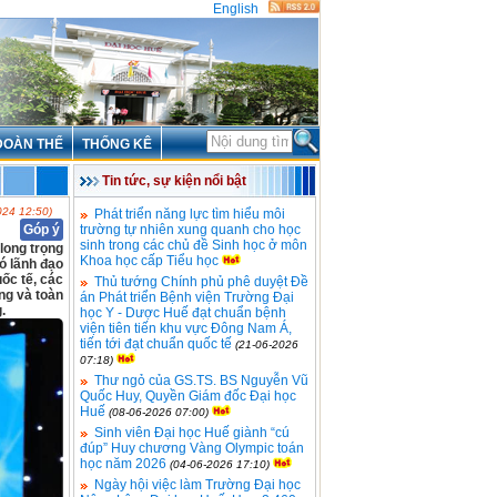
English
ĐOÀN THỂ
THỐNG KÊ
Tin tức, sự kiện nổi bật
024 12:50)
Phát triển năng lực tìm hiểu môi
Góp ý
trường tự nhiên xung quanh cho học
sinh trong các chủ đề Sinh học ở môn
long trọng
Khoa học cấp Tiểu học
ó lãnh đạo
ốc tế, các
Thủ tướng Chính phủ phê duyệt Đề
ng và toàn
án Phát triển Bệnh viện Trường Đại
.
học Y - Dược Huế đạt chuẩn bệnh
viện tiên tiến khu vực Đông Nam Á,
tiến tới đạt chuẩn quốc tế
(21-06-2026
07:18)
Thư ngỏ của GS.TS. BS Nguyễn Vũ
Quốc Huy, Quyền Giám đốc Đại học
Huế
(08-06-2026 07:00)
Sinh viên Đại học Huế giành “cú
đúp” Huy chương Vàng Olympic toán
học năm 2026
(04-06-2026 17:10)
Ngày hội việc làm Trường Đại học