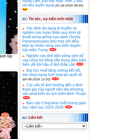
Nông Lâm, Đại học Huế: Hơn 2.460
chỉ tiêu tuyển dụng
(01-06-2026 08:00)
Tin tức, sự kiện mới nhất
Xác định đa dạng di truyền và
nghiên cứu hoàn thiện quy trình kỹ
thuật ương giống cua xanh (Scylla
Paramamosain) phù hợp với điều
kiện tự nhiên vùng ven biển duyên
hải miền Trung
Nghiên cứu tính bền vững sinh kế
ành lập
của nông hộ trồng sắn trong điều kiện
biến đổi khí hậu ở tỉnh Đắk Lắk
Đại học Huế tăng cường kết nối,
mở rộng mạng lưới hợp tác quốc tế
(06-08-2026 13:50)
Các yếu tố ảnh hưởng đến ý định
tham gia của người dân địa phương
vào phát triển du lịch biển Bình Thuận
Báo cáo Công khai chất lượng giáo
dục năm học 2025-2026
Liên kết