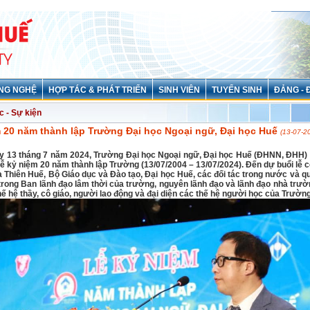
NG NGHỆ
HỢP TÁC & PHÁT TRIỂN
SINH VIÊN
TUYỂN SINH
ĐẢNG - 
c - Sự kiện
 20 năm thành lập Trường Đại học Ngoại ngữ, Đại học Huế
(13-07-2
y 13 tháng 7 năm 2024, Trường Đại học Ngoại ngữ, Đại học Huế (ĐHNN, ĐHH) 
ễ kỷ niệm 20 năm thành lập Trường (13/07/2004 – 13/07/2024). Đến dự buổi lễ c
 Thiên Huế, Bộ Giáo dục và Đào tạo, Đại học Huế, các đối tác trong nước và qu
trong Ban lãnh đạo lâm thời của trường, nguyên lãnh đạo và lãnh đạo nhà trườ
hế hệ thầy, cô giáo, người lao động và đại diện các thế hệ người học của Trường