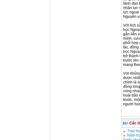
lãnh đạo 
nhân lực 
lực ngoại
Nguyên và
Với lịch 
học Ngoại
gắn liền 
mình, cùn
phối hợp 
tác, đồng
học Ngoại
trở thành
trước rèn
mang theo
Với những
được nhiề
chính là 
đồng lòng
cùng nhau
hoài bão c
trước, một
người học
Các t
Trao họ
Năm học
bước chuy