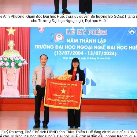
ê Anh Phương, Giám đốc Đại học Huế, thừa ủy quyền Bộ trưởng Bộ GD&ĐT tặng
cho Trường Đại học Ngoại ngữ, Đại học Huế.
 Quý Phương, Phó Chủ tịch UBND tỉnh Thừa Thiên Huế tặng cờ thi đua của UBND
ế cho Trường Đại học Ngoại ngữ, Đại học Huế, đơn vị dẫn đầu phong trào thi đu