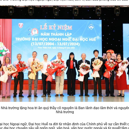
Nhà trường tặng hoa tri ân quý thầy cô nguyên là Ban lãnh đạo lâm thời và nguyê
Nhà trường
i học Ngoại ngữ, Đại học Huế ra đời từ nhận định của Chính phủ về sự cần thiết 
ục đại học chuyên sâu về ngôn ngữ, văn hoá, văn học nước ngoài và từ quyết tâm 