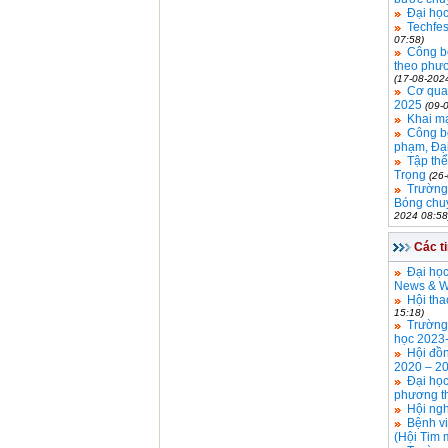
Đại học
Techfes
07:58)
Công bố
theo phươ
(17-08-202
Cơ quan
2025
(09-
Khai m
Công b
phạm, Đạ
Tập thể
Trọng
(26
Trường
Bóng chuy
2024 08:58
Các t
Đại học
News & Wo
Hội tha
15:18)
Trường 
học 2023
Hội đồ
2020 – 2
Đại học
phương t
Hội ngh
Bệnh v
(Hội Tim 