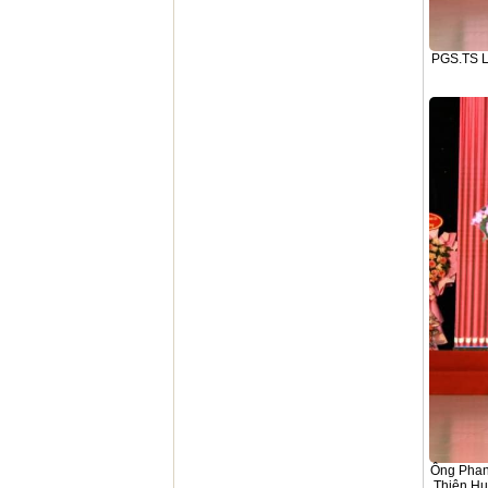
PGS.TS L
Ông Phan
Thiên Hu