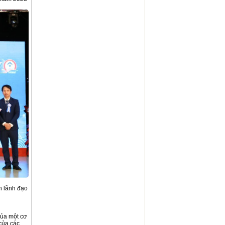
n lãnh đạo
của một cơ
của các