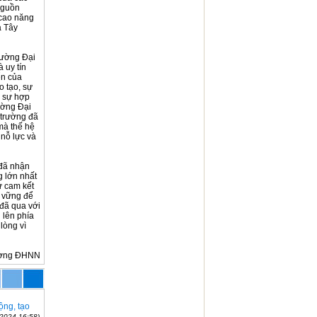
nguồn
 cao năng
à Tây
rường Đại
 uy tín
ển của
o tạo, sự
, sự hợp
ường Đại
 trường đã
mà thế hệ
 nỗ lực và
 đã nhận
g lớn nhất
ự cam kết
n vững để
 đã qua với
n lên phía
lòng vì
ờng ĐHNN
ộng, tạo
-2024 16:58)