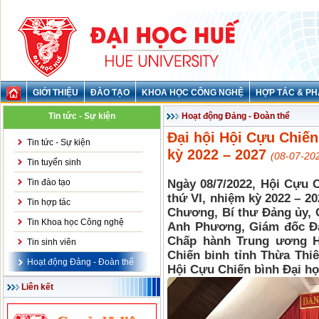
GIỚI THIỆU
ĐÀO TẠO
KHOA HỌC CÔNG NGHỆ
HỢP TÁC & PH
Tin tức - Sự kiện
Hoạt động Đảng - Đoàn thể
Đại hội Hội Cựu Chiến
Tin tức - Sự kiện
kỳ 2022 – 2027
(08-07-20
Tin tuyển sinh
Tin đào tạo
Ngày 08/7/2022, Hội Cựu C
thứ VI, nhiệm kỳ 2022 – 2
Tin hợp tác
Chương, Bí thư Đảng ủy, 
Tin Khoa học Công nghệ
Anh Phương, Giám đốc Đạ
Chấp hành Trung ương H
Tin sinh viên
Chiến binh tỉnh Thừa Thi
Hoạt động Đảng - Đoàn thể
Hội Cựu Chiến bình Đại h
Liên kết