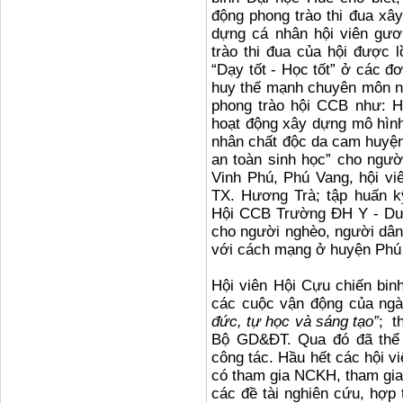
động phong trào thi đua xâ
dựng cá nhân hội viên gươ
trào thi đua của hội được l
“Dạy tốt - Học tốt” ở các đ
huy thế mạnh chuyên môn ng
phong trào hội CCB như: 
hoạt động xây dựng mô hình 
nhân chất độc da cam huyện
an toàn sinh học” cho người
Vinh Phú, Phú Vang, hội v
TX. Hương Trà; tập huấn k
Hội CCB Trường ĐH Y - Dượ
cho người nghèo, người dân
với cách mạng ở huyện Phú
Hội viên Hội Cựu chiến bin
các cuộc vận động của ng
đức, tự học và sáng tạo”
; t
Bộ GD&ĐT. Qua đó đã thể h
công tác. Hầu hết các hội v
có tham gia NCKH, tham gia 
các đề tài nghiên cứu, hợp 