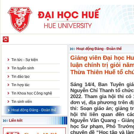
GIỚI THIỆU
ĐÀO TẠO
KHOA HỌC CÔNG NGHỆ
HỢP TÁC & PH
Tin tức - Sự kiện
Hoạt động Đảng - Đoàn thể
Giảng viên Đại học Huế
Tin tức - Sự kiện
luận chính trị giỏi n
Tin tuyển sinh
Thừa Thiên Huế tổ c
Tin đào tạo
Sáng 14/4, Ban Tuyên giá
Tin hợp tác
Nguyễn Chí Thanh tổ chức h
Tin Khoa học Công nghệ
2022. Tham gia hội thi có
Tin sinh viên
đơn vị, địa phương trên địa
thi: Soạn giáo án; giảng t
Hoạt động Đảng - Đoàn thể
hội thi liên quan đến cá
Nguyễn Văn Quang - Giảng
Liên kết
học Sư phạm, Phó Trưởng
chuyên đề “Học tập và là