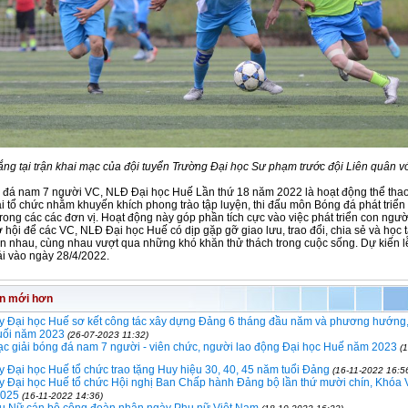
ắng tại trận khai mạc của đội tuyển Trường Đại học Sư phạm trước đội Liên quân với
 đá nam 7 người VC, NLĐ Đại học Huế Lần thứ 18 năm 2022 là hoạt động thể thao
ải tổ chức nhằm khuyến khích phong trào tập luyện, thi đấu môn Bóng đá phát tri
rong các các đơn vị. Hoạt động này góp phần tích cực vào việc phát triển con ngườ
ơ hội để các VC, NLĐ Đại học Huế có dịp gặp gỡ giao l­ưu, trao đổi, chia sẻ và học 
n nhau, cùng nhau vượt qua những khó khăn thử thách trong cuộc sống. Dự kiến 
iải vào ngày 28/4/2022.
in mới hơn
y Đại học Huế sơ kết công tác xây dựng Đảng 6 tháng đầu năm và phương hướng
uối năm 2023
(26-07-2023 11:32)
c giải bóng đá nam 7 người - viên chức, người lao động Đại học Huế năm 2023
(
 Đại học Huế tổ chức trao tặng Huy hiệu 30, 40, 45 năm tuổi Đảng
(16-11-2022 16:5
 Đại học Huế tổ chức Hội nghị Ban Chấp hành Đảng bộ lần thứ mười chín, Khóa 
2025
(16-11-2022 14:36)
ưu Nữ cán bộ công đoàn nhân ngày Phụ nữ Việt Nam