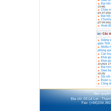
Đại hội
15:46)
Chào m
(21-07-202
Đại hội
Chương 
(27-05-202
Hoạt đ
Các t
Giảng v
giáo Tỉnh
Nhiều 
phóng qu
Các hoạ
Khai gi
Khai gi
10-2021 17
Đại học
Giao b
10:25)
Sôi nổi
Đoàn c
Công đ
Bản quyền
Địa chỉ: 03 Lê Lợi - Thà
Fax: (+84)234.382