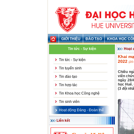
GIỚI THIỆU
ĐÀO TẠO
KHOA HỌC CÔ
Tin tức - Sự kiện
Hoạt 
Khai mạ
Tin tức - Sự kiện
2022
(20
Tin tuyển sinh
Chiều ng
viên chức
Tin đào tạo
ngày 28/
học Huế. 
Tin hợp tác
(3 đội nh
Tin Khoa học Công nghệ
Tin sinh viên
Hoạt động Đảng - Đoàn thể
Liên kết