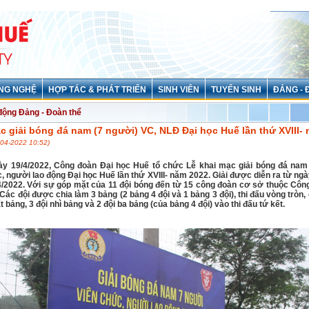
NG NGHỆ
HỢP TÁC & PHÁT TRIỂN
SINH VIÊN
TUYỂN SINH
ĐẢNG - 
động Đảng - Đoàn thể
c giải bóng đá nam (7 người) VC, NLĐ Đại học Huế lần thứ XVIII-
-04-2022 10:52)
ày 19/4/2022, Công đoàn Đại học Huế tổ chức Lễ khai mạc giải bóng đá nam
, người lao động Đại học Huế lần thứ XVIII- năm 2022. Giải được diễn ra từ ngà
4/2022. Với sự góp mặt của 11 đội bóng đến từ 15 công đoàn cơ sở thuộc Côn
Các đội được chia làm 3 bảng (2 bảng 4 đội và 1 bảng 3 đội), thi đấu vòng tròn,
ất bảng, 3 đội nhì bảng và 2 đội ba bảng (của bảng 4 đội) vào thi đấu tứ kết.