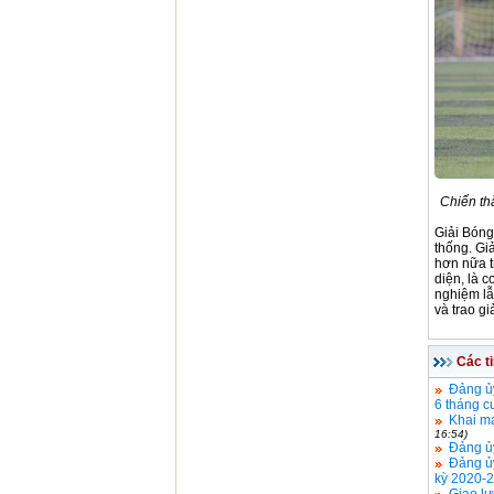
Chiến th
Giải Bóng
thống. Gi
hơn nữa t
diện, là c
nghiệm lẫ
và trao g
Các t
Đảng ủ
6 tháng c
Khai mạ
16:54)
Đảng ủy
Đảng ủy
kỳ 2020-
Giao l