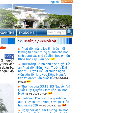
English
ĐOÀN THỂ
THỐNG KÊ
Tin tức, sự kiện nổi bật
 năm
Phát triển năng lực tìm hiểu môi
trường tự nhiên xung quanh cho học
sinh trong các chủ đề Sinh học ở môn
Góp ý
Khoa học cấp Tiểu học
 (7 người)
y 19/4 đến
Thủ tướng Chính phủ phê duyệt Đề
g đoàn Đại
án Phát triển Bệnh viện Trường Đại
 chọn 8 đội
học Y - Dược Huế đạt chuẩn bệnh
viện tiên tiến khu vực Đông Nam Á,
tiến tới đạt chuẩn quốc tế
(21-06-2026
07:18)
Thư ngỏ của GS.TS. BS Nguyễn Vũ
Quốc Huy, Quyền Giám đốc Đại học
Huế
(08-06-2026 07:00)
Sinh viên Đại học Huế giành “cú
đúp” Huy chương Vàng Olympic toán
học năm 2026
(04-06-2026 17:10)
Ngày hội việc làm Trường Đại học