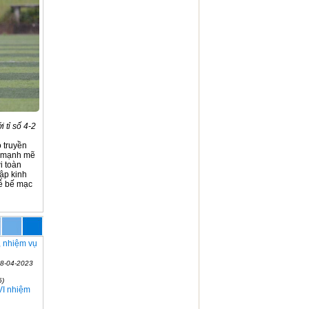
 tỉ số 4-2
 truyền
ển mạnh mẽ
i toàn
tập kinh
lễ bế mạc
, nhiệm vụ
18-04-2023
6)
VI nhiệm