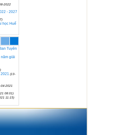
08-2022
022 - 2027
7)
ại học Huế
o Ban Tuyên
 năm giải
)
m 2021
(13-
5-04-2021
21 08:01)
021 11:15)