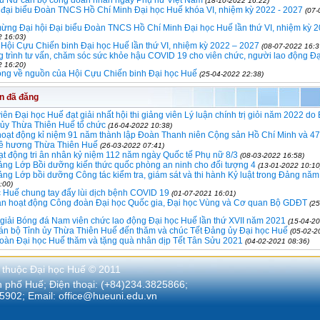
(18-10-2022 16:22)
 đại biểu Đoàn TNCS Hồ Chí Minh Đại học Huế khóa VI, nhiệm kỳ 2022 - 2027
(07-
ừng Đại hội Đại biểu Đoàn TNCS Hồ Chí Minh Đại học Huế lần thứ VI, nhiệm kỳ 2
2 16:03)
 Hội Cựu Chiến binh Đại học Huế lần thứ VI, nhiệm kỳ 2022 – 2027
(08-07-2022 16:3
trình tư vấn, chăm sóc sức khỏe hậu COVID 19 cho viên chức, người lao động Đ
2 16:20)
ộng về nguồn của Hội Cựu Chiến binh Đại học Huế
(25-04-2022 22:38)
in đã đăng
iên Đại học Huế đạt giải nhất hội thi giảng viên Lý luận chính trị giỏi năm 2022 d
 ủy Thừa Thiên Huế tổ chức
(16-04-2022 10:38)
hoạt động kỉ niệm 91 năm thành lập Đoàn Thanh niên Cộng sản Hồ Chí Minh và 47
ê hương Thừa Thiên Huế
(26-03-2022 07:41)
t động tri ân nhân kỷ niệm 112 năm ngày Quốc tế Phụ nữ 8/3
(08-03-2022 16:58)
ảng Lớp Bồi dưỡng kiến thức quốc phòng an ninh cho đối tượng 4
(13-01-2022 10:10
ảng Lớp bồi dưỡng Công tác kiểm tra, giám sát và thi hành Kỷ luật trong Đảng nă
:00)
 Huế chung tay đẩy lùi dịch bệnh COVID 19
(01-07-2021 16:01)
an hoạt động Công đoàn Đại học Quốc gia, Đại học Vùng và Cơ quan Bộ GDĐT
(2
 giải Bóng đá Nam viên chức lao động Đại học Huế lần thứ XVII năm 2021
(15-04-20
án bộ Tỉnh ủy Thừa Thiên Huế đến thăm và chúc Tết Đảng ủy Đại học Huế
(05-02-2
oàn Đại học Huế thăm và tặng quà nhân dịp Tết Tân Sửu 2021
(04-02-2021 08:36)
 thuộc Đại học Huế © 2011
nh phố Huế; Điện thoại: (+84)234.3825866;
5902; Email:
office@hueuni.edu.vn