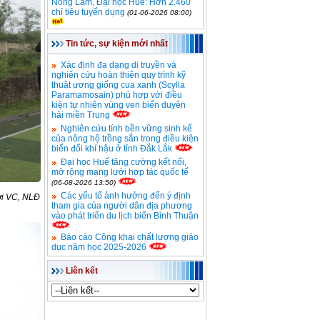
Nông Lâm, Đại học Huế: Hơn 2.460
chỉ tiêu tuyển dụng
(01-06-2026 08:00)
Tin tức, sự kiện mới nhất
Xác định đa dạng di truyền và
nghiên cứu hoàn thiện quy trình kỹ
thuật ương giống cua xanh (Scylla
Paramamosain) phù hợp với điều
kiện tự nhiên vùng ven biển duyên
hải miền Trung
Nghiên cứu tính bền vững sinh kế
của nông hộ trồng sắn trong điều kiện
biến đổi khí hậu ở tỉnh Đắk Lắk
Đại học Huế tăng cường kết nối,
mở rộng mạng lưới hợp tác quốc tế
(06-08-2026 13:50)
Các yếu tố ảnh hưởng đến ý định
ời VC, NLĐ
tham gia của người dân địa phương
vào phát triển du lịch biển Bình Thuận
Báo cáo Công khai chất lượng giáo
dục năm học 2025-2026
Liên kết