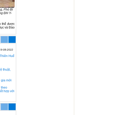
g, Phó Bí
ng ĐH Y-
p thể được
dục và Đào
19-08-2022
 Thiên Huế
ệ thuật,
 gia mới
 theo
kết hợp với