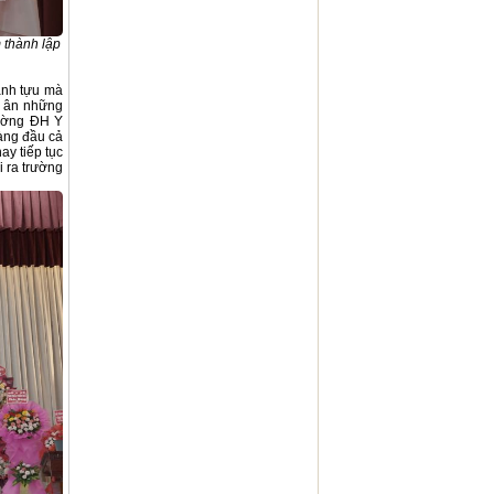
 thành lập
ành tựu mà
i ân những
rường ĐH Y
àng đầu cả
y tiếp tục
i ra trường