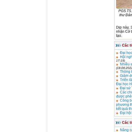
PGS.TS.
thư Đản
Dịp này, 
nhận Cờ t
tạo.
Các t
Đại học
Hội ngh
17:19)
Nhiều s
(18-08-202
Thông 
Giám đố
Triển l
Đại học H
Đại sứ 
Các chư
được phê
Công bố
phương th
kết quả t
Đại hội
Các t
Nâng c