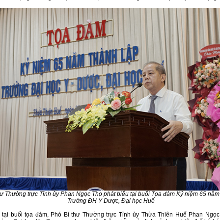
.
hư Thường trực Tỉnh ủy Phan Ngọc Thọ phát biểu tại buổi Tọa đàm Kỷ niệm 65 năm
Trường ĐH Y Dược, Đại học Huế
u tại buổi tọa đàm, Phó Bí thư Thường trực Tỉnh ủy Thừa Thiên Huế Phan Ngọ