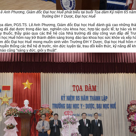
ê Anh Phương, Giám đốc Đại học Huế phát biểu tại buổi Tọa đàm Kỷ niệm 65 năm
Trường ĐH Y Dược, Đại học Huế
 tọa đàm, PGS.TS. Lê Anh Phương, Giám đốc Đại học Huế đánh giá cao những th
g đã đạt được trong đào tạo, nghiên cứu khoa học, hợp tác quốc tế; tự hào và tr
ầy thuốc, thầy giáo qua các thế hệ của Nhà trường đã dày công vun đắp để T
 học Huế hôm nay trở thành điểm sáng trong đào tạo khoa học sức khỏe và xếp h
ám đốc Đại học Huế mong muốn sinh viên Trường ĐH Y Dược, Đại học Huế hôm na
ruyền thống các thế hệ đi trước, rèn đức luyện tài, trau dồi kiến thức, kỹ năng để kh
í nào cũng "sáng y đức, giỏi y thuật".