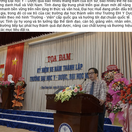
ờng Đại học Y – Dược qua bao nhiêu thăng trầm của lịch sử, bao nhiêu thế hệ bác
ng danh Huế và Việt Nam. Tỉnh đang tập trung phát triển giai đoạn mới để nâng c
n nhanh bền vững trên nền tảng tri thức và văn hoá; Đại học Huế đang phấn đấu tr
gia, trong đó có vai trò của các trường đại học thành viên như Trường ĐH Y Dư
 triển theo mô hình “Trường - Viện” cấp quốc gia và hướng tới đạt chuẩn quốc tế.
ực Tỉnh ủy hy vọng và tin tưởng tập thể lãnh đạo, cán bộ, giảng viên, nhân viên
trường tiếp tục phát huy thành quả đạt được, nâng cao chất lượng và thương hiệu
ác mục tiêu đặt ra.