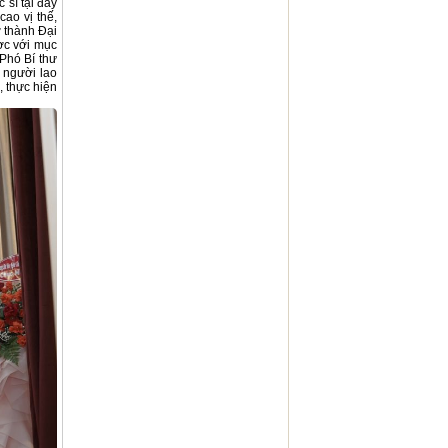
 sĩ tại đây
ao vị thế,
ở thành Đại
ợc với mục
 Phó Bí thư
, người lao
, thực hiện