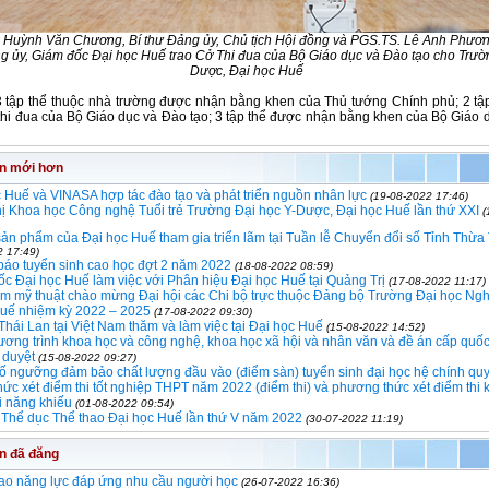
 Huỳnh Văn Chương, Bí thư Đảng ủy, Chủ tịch Hội đồng và PGS.TS. Lê Anh Phươn
g ủy, Giám đốc Đại học Huế trao Cở Thi đua của Bộ Giáo dục và Đào tạo cho Trườ
Dược, Đại học Huế
3 tập thể thuộc nhà trường được nhận bằng khen của Thủ tướng Chính phủ; 2 tậ
hi đua của Bộ Giáo dục và Đào tạo; 3 tập thể được nhận bằng khen của Bộ Giáo 
in mới hơn
 Huế và VINASA hợp tác đào tạo và phát triển nguồn nhân lực
(19-08-2022 17:46)
ị Khoa học Công nghệ Tuổi trẻ Trường Đại học Y-Dược, Đại học Huế lần thứ XXI
(
ản phẩm của Đại học Huế tham gia triển lãm tại Tuần lễ Chuyển đổi số Tỉnh Thừa
2 17:49)
báo tuyển sinh cao học đợt 2 năm 2022
(18-08-2022 08:59)
c Đại học Huế làm việc với Phân hiệu Đại học Huế tại Quảng Trị
(17-08-2022 11:17)
ãm mỹ thuật chào mừng Đại hội các Chi bộ trực thuộc Đảng bộ Trường Đại học Ngh
uế nhiệm kỳ 2022 – 2025
(17-08-2022 09:30)
Thái Lan tại Việt Nam thăm và làm việc tại Đại học Huế
(15-08-2022 14:52)
ơng trình khoa học và công nghệ, khoa học xã hội và nhân văn và đề án cấp quốc
 duyệt
(15-08-2022 09:27)
 ngưỡng đảm bảo chất lượng đầu vào (điểm sàn) tuyển sinh đại học hệ chính quy
ức xét điểm thi tốt nghiệp THPT năm 2022 (điểm thi) và phương thức xét điểm thi 
hi năng khiếu
(01-08-2022 09:54)
 Thể dục Thể thao Đại học Huế lần thứ V năm 2022
(30-07-2022 11:19)
in đã đăng
ao năng lực đáp ứng nhu cầu người học
(26-07-2022 16:36)