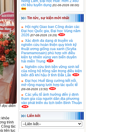
Nông Lâm, Đại học Huế: Hơn 2.460
chỉ tiêu tuyển dụng
(01-06-2026 08:00)
Tin tức, sự kiện mới nhất
Hội nghị Giao ban Công đoàn các
Đại học Quốc gia, Đại học Vùng năm
2026
(07-08-2026 19:29)
Xác định đa dạng di truyền và
nghiên cứu hoàn thiện quy trình kỹ
thuật ương giống cua xanh (Scylla
Paramamosain) phù hợp với điều
kiện tự nhiên vùng ven biển duyên
hải miền Trung
Nghiên cứu tính bền vững sinh kế
của nông hộ trồng sắn trong điều kiện
biến đổi khí hậu ở tỉnh Đắk Lắk
Đại học Huế tăng cường kết nối,
mở rộng mạng lưới hợp tác quốc tế
(06-08-2026 13:50)
Các yếu tố ảnh hưởng đến ý định
tham gia của người dân địa phương
vào phát triển du lịch biển Bình Thuận
 đọc diễn
Liên kết
c khỏe
ơng trình
. Công tác
à liên tục