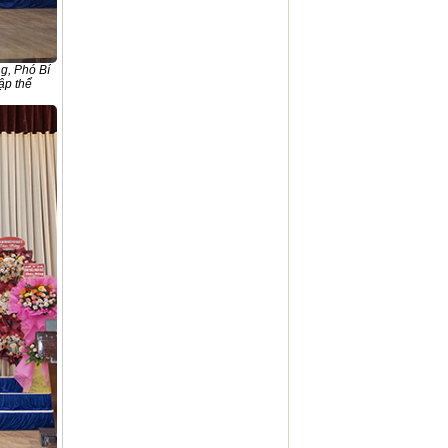
g, Phó Bí
ập thể