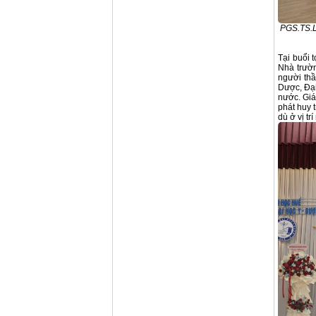
PGS.TS.L
Tại buổi
Nhà trườn
người th
Dược, Đại
nước. Gi
phát huy t
dù ở vị tr