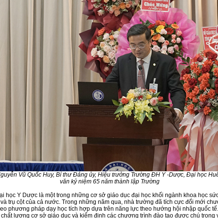
guyễn Vũ Quốc Huy, Bí thư Đảng ủy, Hiệu trưởng Trường ĐH Y -Dược, Đại học Huế
văn kỷ niệm 65 năm thành lập Trường
i học Y Dược là một trong những cơ sở giáo dục đại học khối ngành khoa học sứ
và trụ cột của cả nước. Trong những năm qua, nhà trường đã tích cực đổi mới chư
heo phương pháp dạy học tích hợp dựa trên năng lực theo hướng hội nhập quốc tế
 chất lượng cơ sở giáo dục và kiểm định các chương trình đào tạo được chú trọng v