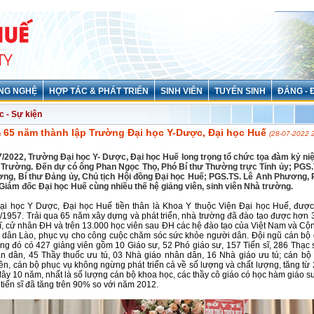
NG NGHỆ
HỢP TÁC & PHÁT TRIỂN
SINH VIÊN
TUYỂN SINH
ĐẢNG - 
c - Sự kiện
 65 năm thành lập Trường Đại học Y-Dược, Đại học Huế
(28-07-2022 
7/2022, Trường Đại học Y- Dược, Đại học Huế long trọng tổ chức tọa đàm kỷ n
p Trường. Đến dự có ông Phan Ngọc Thọ, Phó Bí thư Thường trực Tỉnh ủy; PGS
ng, Bí thư Đảng ủy, Chủ tịch Hội đồng Đại học Huế; PGS.TS. Lê Anh Phương, 
Giám đốc Đại học Huế cùng nhiều thế hệ giảng viên, sinh viên Nhà trường.
ại học Y Dược, Đại học Huế tiền thân là Khoa Y thuộc Viện Đại học Huế, được
/1957. Trải qua 65 năm xây dựng và phát triển, nhà trường đã đào tạo được hơn 
sĩ, cử nhân ĐH và trên 13.000 học viên sau ĐH các hệ đào tạo của Việt Nam và Cộ
 dân Lào, phục vụ cho công cuộc chăm sóc sức khỏe người dân. Đội ngũ cán bộ
ong đó có 427 giảng viên gồm 10 Giáo sư, 52 Phó giáo sư, 157 Tiến sĩ, 286 Thạc 
n dân, 45 Thầy thuốc ưu tú, 03 Nhà giáo nhân dân, 16 Nhà giáo ưu tú; cán bộ 
ên, cán bộ phục vụ không ngừng phát triển cả về số lượng và chất lượng, tăng từ
đây 10 năm, nhất là số lượng cán bộ khoa học, các thầy cô giáo có học hàm giáo s
ị tiến sĩ đã tăng trên 90% so với năm 2012.