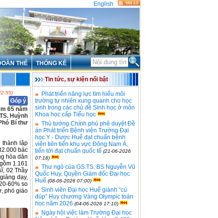
English
ĐOÀN THỂ
THỐNG KÊ
Tin tức, sự kiện nổi bật
22:55)
Phát triển năng lực tìm hiểu môi
Góp ý
trường tự nhiên xung quanh cho học
sinh trong các chủ đề Sinh học ở môn
iệm 65 năm
Khoa học cấp Tiểu học
.TS. Huỳnh
Phó Bí thư
Thủ tướng Chính phủ phê duyệt Đề
án Phát triển Bệnh viện Trường Đại
học Y - Dược Huế đạt chuẩn bệnh
 thành lập
viện tiên tiến khu vực Đông Nam Á,
32.000 bác
tiến tới đạt chuẩn quốc tế
(21-06-2026
ng hòa dân
07:18)
 gồm 1.161
Thư ngỏ của GS.TS. BS Nguyễn Vũ
sĩ, 02 Thầy
Quốc Huy, Quyền Giám đốc Đại học
giảng dạy,
Huế
(08-06-2026 07:00)
 20-60% so
Sinh viên Đại học Huế giành “cú
ư, phó giáo
đúp” Huy chương Vàng Olympic toán
học năm 2026
(04-06-2026 17:10)
Ngày hội việc làm Trường Đại học