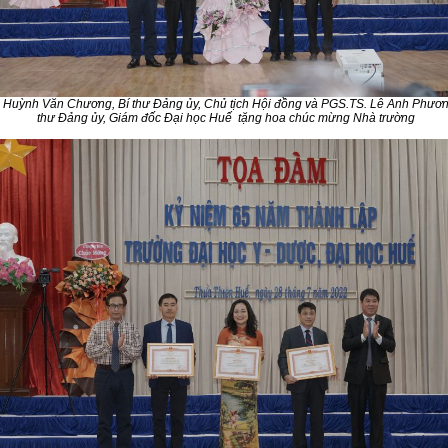
 Huỳnh Văn Chương, Bí thư Đảng ủy, Chủ tịch Hội đồng và PGS.TS. Lê Anh Phươn
thư Đảng ủy, Giám đốc Đại học Huế tặng hoa chúc mừng Nhà trường