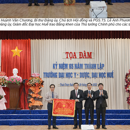
 Huỳnh Văn Chương, Bí thư Đảng ủy, Chủ tịch Hội đồng và PGS.TS. Lê Anh Phươn
Đảng ủy, Giám đốc Đại học Huế trao Bằng khen của Thủ tướng Chính phủ cho các t