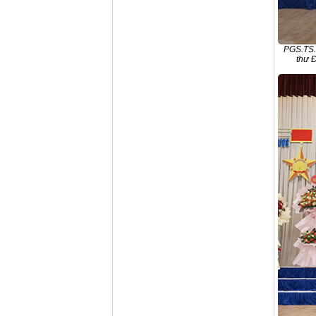
PGS.TS.
thư 