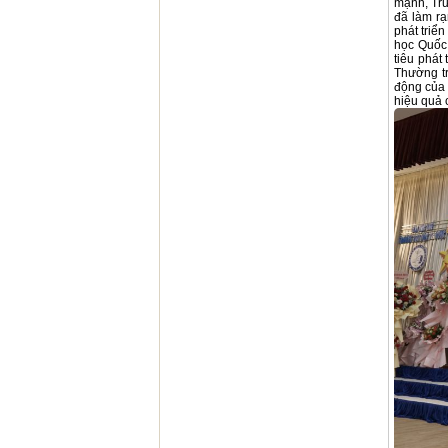
mạnh, Trư
đã làm rạ
phát triể
học Quốc 
tiêu phát
Thường tr
động của 
hiệu quả c