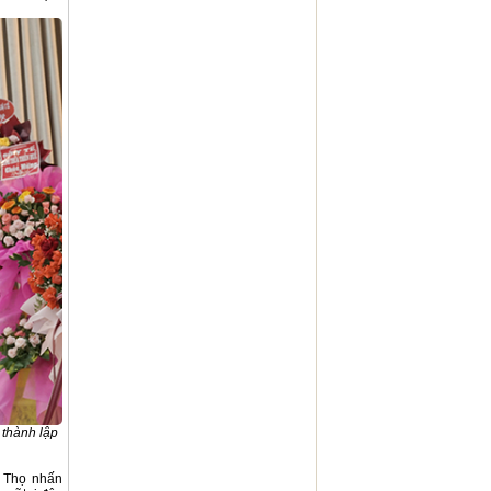
 thành lập
c Thọ nhấn