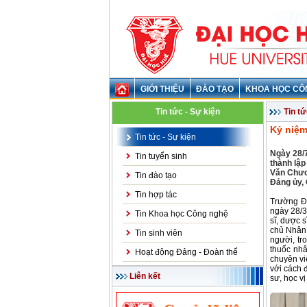
GIỚI THIỆU
ĐÀO TẠO
KHOA HỌC CÔ
Tin tức - Sự kiện
Tin tứ
Kỷ niệm
Tin tức - Sự kiện
Ngày 28/
Tin tuyển sinh
thành lậ
Văn Chươ
Tin đào tạo
Đảng ủy, 
Tin hợp tác
Trường Đ
ngày 28/3
Tin Khoa học Công nghệ
sĩ, dược 
chủ Nhân
Tin sinh viên
người, tr
thuốc nhâ
Hoạt động Đảng - Đoàn thể
chuyên vi
với cách 
Liên kết
sư, học v