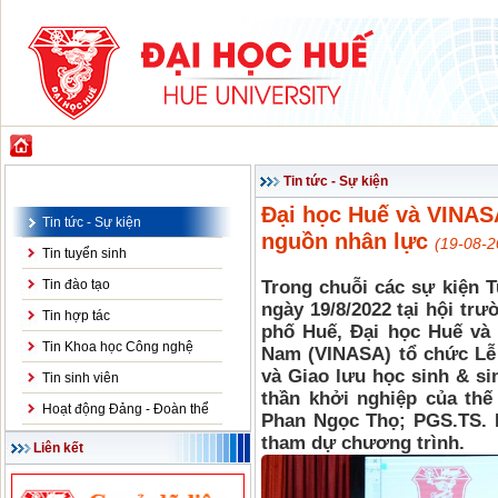
GIỚI THIỆU
ĐÀO TẠO
KHOA HỌC CÔNG NGHỆ
HỢP TÁC & PH
Tin tức - Sự kiện
Tin tức - Sự kiện
Đại học Huế và VINASA
Tin tức - Sự kiện
nguồn nhân lực
(19-08-2
Tin tuyển sinh
Tin đào tạo
Trong chuỗi các sự kiện T
ngày 19/8/2022 tại hội tr
Tin hợp tác
phố Huế, Đại học Huế và
Tin Khoa học Công nghệ
Nam (VINASA) tổ chức Lễ 
và Giao lưu học sinh & si
Tin sinh viên
thần khởi nghiệp của thế
Hoạt động Đảng - Đoàn thể
Phan Ngọc Thọ; PGS.TS. 
tham dự chương trình.
Liên kết