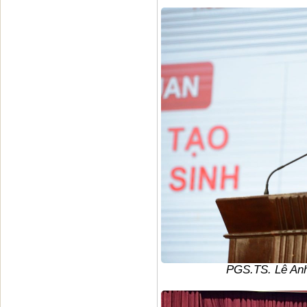
PGS.TS. Lê An