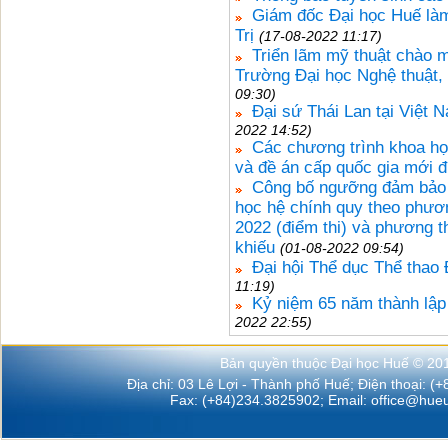
Giám đốc Đại học Huế làm
Trị
(17-08-2022 11:17)
Triển lãm mỹ thuật chào 
Trường Đại học Nghệ thuật,
09:30)
Đại sứ Thái Lan tại Việt 
2022 14:52)
Các chương trình khoa họ
và đề án cấp quốc gia mới 
Công bố ngưỡng đảm bảo c
học hệ chính quy theo phươ
2022 (điểm thi) và phương th
khiếu
(01-08-2022 09:54)
Đại hội Thể dục Thể thao
11:19)
Kỷ niệm 65 năm thành lập
2022 22:55)
Bản quyền thuộc Đại học Huế © 20
Địa chỉ: 03 Lê Lợi - Thành phố Huế; Điện thoại: (
Fax: (+84)234.3825902; Email:
office@hueu