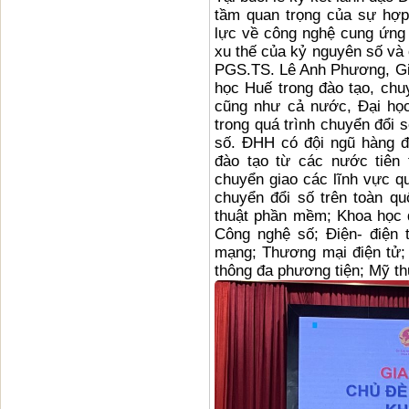
tầm quan trọng của sự hợp
lực về công nghệ cung ứng 
xu thế của kỷ nguyên số và c
PGS.TS. Lê Anh Phương, Giá
học Huế trong đào tạo, ch
cũng như cả nước, Đại học
trong quá trình chuyển đổi s
số. ĐHH có đội ngũ hàng đ
đào tạo từ các nước tiên t
chuyển giao các lĩnh vực q
chuyển đổi số trên toàn q
thuật phần mềm; Khoa học d
Công nghệ số; Điện- điện 
mạng; Thương mại điện tử; 
thông đa phương tiện; Mỹ thu