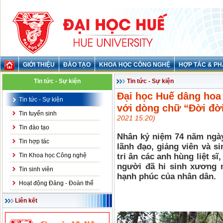
GIỚI THIỆU
ĐÀO TẠO
KHOA HỌC CÔNG NGHỆ
HỢP TÁC & PH
Tin tức - Sự kiện
Tin tức - Sự kiện
Đại học Huế dâng hoa 
Tin tức - Sự kiện
với dòng chữ “Đời đời
Tin tuyển sinh
2021 15:20)
Tin đào tạo
Nhân kỷ niệm 74 năm ngày 
Tin hợp tác
lãnh đạo, giảng viên và s
Tin Khoa học Công nghệ
tri ân các anh hùng liệt sĩ
người đã hi sinh xương m
Tin sinh viên
hạnh phúc của nhân dân.
Hoạt động Đảng - Đoàn thể
Liên kết