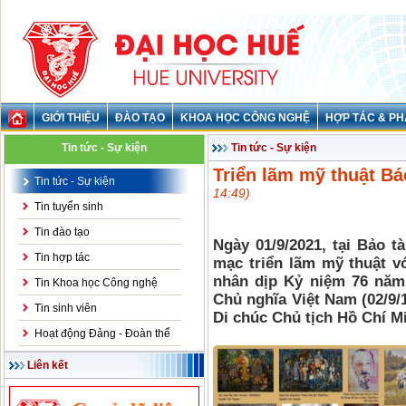
GIỚI THIỆU
ĐÀO TẠO
KHOA HỌC CÔNG NGHỆ
HỢP TÁC & PH
Tin tức - Sự kiện
Tin tức - Sự kiện
Triển lãm mỹ thuật Bá
Tin tức - Sự kiện
14:49)
Tin tuyển sinh
Tin đào tạo
Ngày 01/9/2021, tại Bảo
t
à
Tin hợp tác
mạc triển lãm mỹ thuật v
nhân dịp
Kỷ niệm 76 năm
Tin Khoa học Công nghệ
Chủ nghĩa Việt Nam (02/9/1
Tin sinh viên
Di chúc Chủ tịch Hồ Chí M
Hoạt động Đảng - Đoàn thể
Liên kết