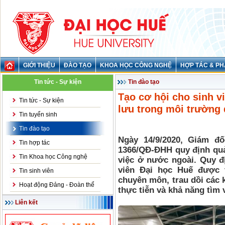
GIỚI THIỆU
ĐÀO TẠO
KHOA HỌC CÔNG NGHỆ
HỢP TÁC & PH
Tin tức - Sự kiện
Tin đào tạo
Tạo cơ hội cho sinh v
Tin tức - Sự kiện
lưu trong môi trường
Tin tuyển sinh
Tin đào tạo
Ngày 14/9/2020, Giám đ
Tin hợp tác
1366/QĐ-ĐHH quy định quản
Tin Khoa học Công nghệ
việc ở nước ngoài. Quy đ
viên Đại học Huế được t
Tin sinh viên
chuyên môn, trau dồi các 
Hoạt động Đảng - Đoàn thể
thực tiễn và khả năng tìm 
Liên kết