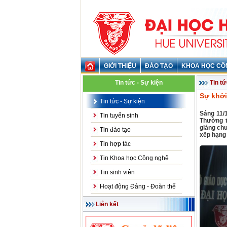
GIỚI THIỆU
ĐÀO TẠO
KHOA HỌC CÔ
Tin tức - Sự kiện
Tin tứ
Sự khởi
Tin tức - Sự kiện
Sáng 11/
Tin tuyển sinh
Thường t
giảng chu
Tin đào tạo
xếp hạng
Tin hợp tác
Tin Khoa học Công nghệ
Tin sinh viên
Hoạt động Đảng - Đoàn thể
Liên kết