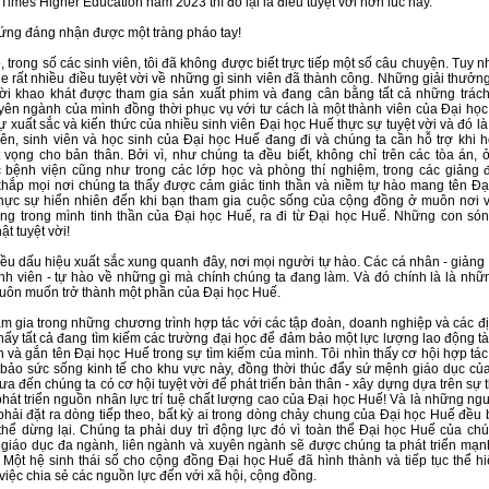
Times Higher Education năm 2023 thì đó lại là điều tuyệt vời hơn lúc này.
ứng đáng nhận được một tràng pháo tay!
, trong số các sinh viên, tôi đã không được biết trực tiếp một số câu chuyện. Tuy 
he rất nhiều điều tuyệt vời về những gì sinh viên đã thành công. Những giải thưở
ời khao khát được tham gia sản xuất phim và đang cân bằng tất cả những trác
yên ngành của mình đồng thời phục vụ với tư cách là một thành viên của Đại học
ự xuất sắc và kiến thức của nhiều sinh viên Đại học Huế thực sự tuyệt vời và đó là
ên, sinh viên và học sinh của Đại học Huế đang đi và chúng ta cần hỗ trợ khi họ
 vọng cho bản thân. Bởi vì, như chúng ta đều biết, không chỉ trên các tòa án, 
 bệnh viện cũng như trong các lớp học và phòng thí nghiệm, trong các giảng 
ắp mọi nơi chúng ta thấy được cảm giác tinh thần và niềm tự hào mang tên Đạ
hực sự hiển nhiên đến khi bạn tham gia cuộc sống của cộng đồng ở muôn nơi v
g trong mình tinh thần của Đại học Huế, ra đi từ Đại học Huế. Những con són
ật tuyệt vời!
iều dấu hiệu xuất sắc xung quanh đây, nơi mọi người tự hào. Các cá nhân - giảng
inh viên - tự hào về những gì mà chính chúng ta đang làm. Và đó chính là là nhữ
luôn muốn trở thành một phần của Đại học Huế.
ham gia trong những chương trình hợp tác với các tập đoàn, doanh nghiệp và các 
thấy tất cả đang tìm kiếm các trường đại học để đảm bảo một lực lượng lao động t
n và gắn tên Đại học Huế trong sự tìm kiếm của mình. Tôi nhìn thấy cơ hội hợp tá
bảo sức sống kinh tế cho khu vực này, đồng thời thúc đẩy sứ mệnh giáo dục của
ưa đến chúng ta có cơ hội tuyệt vời để phát triển bản thân - xây dựng dựa trên sự
phát triển nguồn nhân lực trí tuệ chất lượng cao của Đại học Huế! Và là những ngư
phải đặt ra dòng tiếp theo, bất kỳ ai trong dòng chảy chung của Đại học Huế đều 
thể dừng lại. Chúng ta phải duy trì động lực đó vì toàn thể Đại học Huế của chú
 giáo dục đa ngành, liên ngành và xuyên ngành sẽ được chúng ta phát triển mạn
. Một hệ sinh thái số cho cộng đồng Đại học Huế đã hình thành và tiếp tục thể h
 việc chia sẻ các nguồn lực đến với xã hội, cộng đồng.