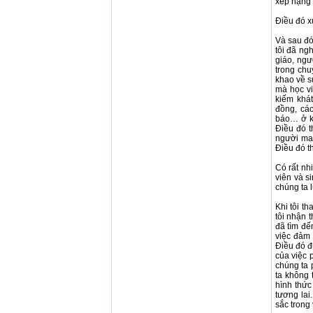
xếp hạng 
Điều đó x
Và sau đó
tôi đã ng
giáo, ngư
trong chu
khao về s
mà học vi
kiếm khát
đồng, các
báo… ở kh
Điều đó t
người man
Điều đó th
Có rất nh
viên và s
chúng ta 
Khi tôi t
tôi nhận 
đã tìm đế
việc đảm 
Điều đó đ
của việc 
chúng ta 
ta không 
hình thức
tương lai
sắc trong