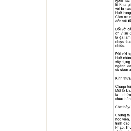
Hôm nay, 
lễ Khai g
với tư cá
Huế trong
Cảm ơn nh
đến với tấ
Đối với c
ơn vì sự 
ta đã làm
nhiều thà
nhiều.
Đối với h
Huế chúng
xây dựng 
ngành, đa
và hành đ
Kính thưa 
Chúng tôi
Một lễ kh
ta – nhữn
chúc thàn
Các thầy/
Chúng ta 
học viên,
trình đào
Pháp, Thụ