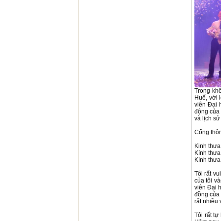
Trong khô
Huế, với 
viên Đại
động của 
và lịch sử
Cổng thôn
Kinh thưa 
Kính thưa
Kính thưa
Tôi rất v
của tôi v
viên Đại 
đồng của 
rất nhiều
Tôi rất t