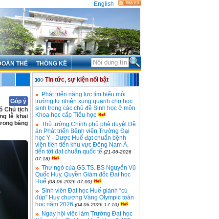
English
ĐOÀN THỂ
THỐNG KÊ
Tin tức, sự kiện nổi bật
Phát triển năng lực tìm hiểu môi
Góp ý
trường tự nhiên xung quanh cho học
sinh trong các chủ đề Sinh học ở môn
ó Chủ tịch
Khoa học cấp Tiểu học
g lễ khai
trong bảng
Thủ tướng Chính phủ phê duyệt Đề
án Phát triển Bệnh viện Trường Đại
học Y - Dược Huế đạt chuẩn bệnh
viện tiên tiến khu vực Đông Nam Á,
tiến tới đạt chuẩn quốc tế
(21-06-2026
07:18)
Thư ngỏ của GS.TS. BS Nguyễn Vũ
Quốc Huy, Quyền Giám đốc Đại học
Huế
(08-06-2026 07:00)
Sinh viên Đại học Huế giành “cú
đúp” Huy chương Vàng Olympic toán
học năm 2026
(04-06-2026 17:10)
Ngày hội việc làm Trường Đại học