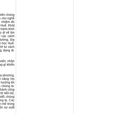
nhiên chúng
ng cho nghề
h nhiệm đó
 Huế. Khát
 hành trình
 đi về tìm
ở các cánh
đường, tòa
i học Huế.
ới tư cách
g đang đi.
 viên, nhân
ng gì khiến
địa phương,
ài năng. Họ
c hướng tới
 chúng ta.
 thành công
ời tiến bộ,
biết, chúng
ng ta. Các
h mẽ trong
iện sự xuất