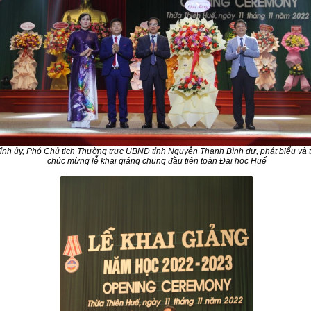
nh ủy, Phó Chủ tịch Thường trực UBND tỉnh Nguyễn Thanh Bình dự, phát biểu và 
chúc mừng lễ khai giảng chung đầu tiên toàn Đại học Huế