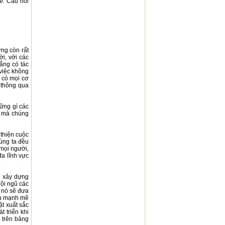
ế. Câu hỏi
ưng còn rất
ời, với các
ắng có tác
 việc không
 có mọi cơ
 thông qua
ững gì các
i mà chúng
 thiện cuộc
úng ta đều
 mọi người,
đa lĩnh vực
g xây dựng
đội ngũ các
g nó sẽ đưa
au mạnh mẽ
ật xuất sắc
t triển khi
 trên bảng