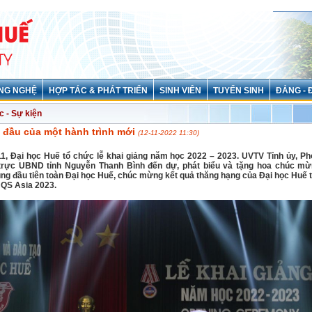
NG NGHỆ
HỢP TÁC & PHÁT TRIỂN
SINH VIÊN
TUYỂN SINH
ĐẢNG - 
c - Sự kiện
 đầu của một hành trình mới
(12-11-2022 11:30)
11, Đại học Huế tổ chức lễ khai giảng năm học 2022 – 2023. UVTV Tỉnh ủy, Ph
rực UBND tỉnh Nguyễn Thanh Bình đến dự, phát biểu và tặng hoa chúc mừn
ng đầu tiên toàn Đại học Huế, chúc mừng kết quả thăng hạng của Đại học Huế 
 QS Asia 2023.