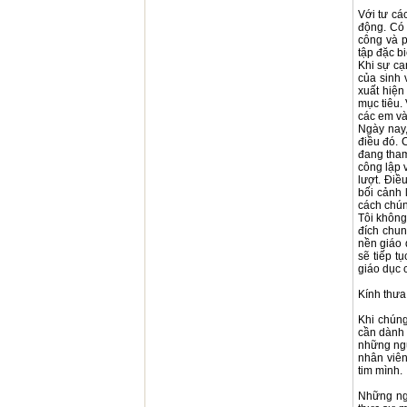
Với tư cá
động. Có 
công và p
tập đặc bi
Khi sự cạ
của sinh 
xuất hiện
mục tiêu. 
các em và
Ngày nay,
điều đó. 
đang tham
công lập 
lượt. Điề
bối cảnh 
cách chún
Tôi không
đích chun
nền giáo 
sẽ tiếp t
giáo dục 
Kính thưa
Khi chúng
cần dành 
những ngư
nhân viên
tim mình.
Những ngà