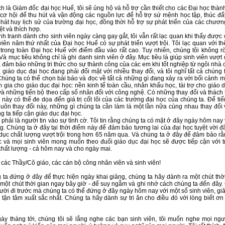
ch là Giám đốc đại học Huế, tôi sẽ ủng hộ và hỗ trợ cần thiết cho các Đại học thàn
cơ hội để thu hút và vận động các nguồn lực để hỗ trợ sứ mệnh học tập, thúc đẩ
hát huy lịch sử của trường đại học, đồng thời hỗ trợ sự phát triển của các chươn
ệt và thích hợp.
nh tranh dành cho sinh viên ngày càng gay gắt, tôi vẫn rất lạc quan khi thấy được
viên năm thứ nhất của Đại học Huế có sự phát triển vượt trội. Tôi lạc quan với t
 trong toàn Đại học Huế với điểm đầu vào rất cao. Tuy nhiên, chúng tôi không rờ
Và mục tiêu không chỉ là ghi danh sinh viên ở đây. Mục tiêu là giúp sinh viên vượt 
 đảm bảo những tri thức cho sự thành công của các em khi tốt nghiệp từ ngôi nhà 
 giáo dục đại học đang phải đối mặt với nhiều thay đổi, và tôi nghĩ tất cả chúng 
Chúng ta có thể chọn bài báo và đọc về tất cả những gì đang xảy ra với bối cảnh 
 gia cho giáo dục đại học: nền kinh tế toàn cầu, nhân khẩu học, tài trợ cho giáo 
và những tiến bộ theo cấp số nhân đối với công nghệ. Có những thay đổi và thách
u này có thể đe dọa đến giá trị cốt lõi của các trường đại học của chúng ta. Để tiế
luôn thay đổi này, những gì chúng ta cần làm là một lần nữa cùng nhau thay đổi 
g ta tiếp cận giáo dục đại học.
 phải là người tin vào sự tình cờ. Tôi tin rằng chúng ta có mặt ở đây ngày hôm nay
g. Chúng ta ở đây tại thời điểm này để đảm bảo tương lai của đại học tuyệt vời 
dục chất lượng vượt trội trong hơn 65 năm qua. Và chúng ta ở đây để đảm bảo rằ
ục và mọi sinh viên mong muốn theo đuổi giáo dục đại học sẽ được tiếp cận với t
chất lượng - cả hôm nay và cho ngày mai.
 các Thầy/Cô giáo, các cán bộ công nhân viên và sinh viên!
 ta đứng ở đây để thực hiện ngày khai giảng, chúng ta hãy dành ra một chút thời
một chút thời gian ngay bây giờ - để suy ngẫm và ghi nhớ cách chúng ta đến đây.
ời đi trước mà chúng ta có thể đứng ở đây ngày hôm nay với một số sinh viên, gi
 tận tâm xuất sắc nhất. Chúng ta hãy dành sự tri ân cho điều đó với lòng biết ơn 
y tháng tới, chúng tôi sẽ lắng nghe các bạn sinh viên, tôi muốn nghe mọi ngườ