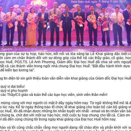
ng gian của sự tụ họp, háo hức, kết nối và tỏa sáng tại Lễ Khai giảng đặc biệt 
lời cảm ơn chân thành đối với sự đóng góp của thế hệ các thầy giáo, cô giáo, học
 học Huế, PGS.TS. Lê Anh Phương, Giám đốc Đại học Huế đã chia sẻ ước nguy
tất cả các thành viên trong ngôi nhà chung Đại học Huế: “Bắt đầu hành trình dựa 
 để kiến tạo tương lai”.
g tin điện tử xin giới thiệu toàn văn diễn văn khai giảng của Giám đốc Đại học Huế
quý vị đại biểu!
 quý vị phụ huynh
 các Thầy/Cô giáo và toàn thể các bạn học viên, sinh viên thân mến!
ui mừng cùng với mọi người có mặt ở đây ngày hôm nay. Từ ngữ không thể mô tả 
ào lúc này. Kể từ ngày thông báo tổ chức lễ khai giảng cho toàn bộ cán bộ giảng v
học Huế, tôi đã nhận được những tin nhắn tuyệt vời nhất - email và tin nhắn văn bả
chúng ta, chờ đợi với một sự háo hức, một cuộc tụ họp chung cho tất cả. Cảm ơn
 vì đã đến cùng chúng tôi trong ngày khai giảng của Đại học Huế hôm nay.
ự hào và tôi cũng chắc chắn rằng mọi người đang rất chào đón và phấn khởi với s