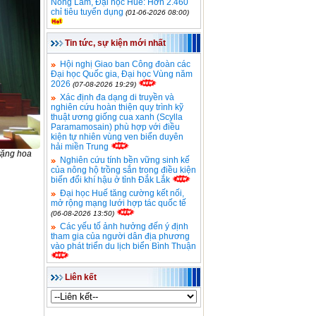
Nông Lâm, Đại học Huế: Hơn 2.460
chỉ tiêu tuyển dụng
(01-06-2026 08:00)
Tin tức, sự kiện mới nhất
Hội nghị Giao ban Công đoàn các
Đại học Quốc gia, Đại học Vùng năm
2026
(07-08-2026 19:29)
Xác định đa dạng di truyền và
nghiên cứu hoàn thiện quy trình kỹ
thuật ương giống cua xanh (Scylla
Paramamosain) phù hợp với điều
kiện tự nhiên vùng ven biển duyên
hải miền Trung
tặng hoa
Nghiên cứu tính bền vững sinh kế
của nông hộ trồng sắn trong điều kiện
biến đổi khí hậu ở tỉnh Đắk Lắk
Đại học Huế tăng cường kết nối,
mở rộng mạng lưới hợp tác quốc tế
(06-08-2026 13:50)
Các yếu tố ảnh hưởng đến ý định
tham gia của người dân địa phương
vào phát triển du lịch biển Bình Thuận
Liên kết