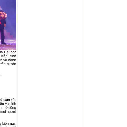
của Đại học
 viên, sinh
ện và hành
trên di sản
:
đủ cảm xúc
iên và sinh
n - từ cộng
 mọi người
ự kiện này.