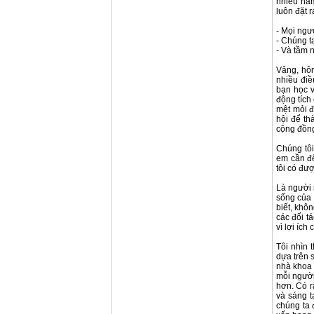
nhiều năm
luôn đặt r
- Mọi ngư
- Chúng t
- Và tầm n
Vâng, hôm
nhiều điề
bạn học v
động tích
mệt mỏi đ
hội để th
cộng đồn
Chúng tôi
em cần đ
tôi có đượ
Là người 
sống của 
biết, khô
các đối t
vì lợi ích
Tôi nhìn 
dựa trên 
nhà khoa 
mỗi người
hơn. Có r
và sáng t
chúng ta 