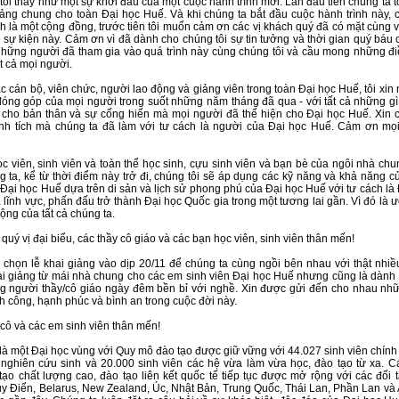
tôi thấy như một sự khởi đầu của một cuộc hành trình mới. Lần đầu tiên chúng ta 
iảng chung cho toàn Đại học Huế. Và khi chúng ta bắt đầu cuộc hành trình này, 
ch là một cộng đồng, trước tiên tôi muốn cảm ơn các vị khách quý đã có mặt cùng 
 sự kiện này. Cảm ơn vì đã dành cho chúng tôi sự tin tưởng và thời gian quý báu 
ững người đã tham gia vào quá trình này cùng chúng tôi và cầu mong những đi
t cả mọi người.
ác cán bộ, viên chức, người lao động và giảng viên trong toàn Đại học Huế, tôi xin 
đóng góp của mọi người trong suốt những năm tháng đã qua - với tất cả những g
 cho bản thân và sự cống hiến mà mọi người đã thể hiện cho Đại học Huế. Xin
nh tích mà chúng ta đã làm với tư cách là người của Đại học Huế. Cảm ơn mọi
ọc viên, sinh viên và toàn thể học sinh, cựu sinh viên và bạn bè của ngôi nhà ch
 ta, kể từ thời điểm này trở đi, chúng tôi sẽ áp dụng các kỹ năng và khả năng c
Đại học Huế dựa trên di sản và lịch sử phong phú của Đại học Huế với tư cách là
 lĩnh vực, phấn đấu trở thành Đại học Quốc gia trong một tương lai gần. Vì đó là
ộng của tất cả chúng ta.
quý vị đại biểu, các thầy cô giáo và các bạn học viên, sinh viên thân mến!
 chọn lễ khai giảng vào dịp 20/11 để chúng ta cùng ngồi bên nhau với thật nhiề
ai giảng từ mái nhà chung cho các em sinh viên Đại học Huế nhưng cũng là dành
g người thầy/cô giáo ngày đêm bền bỉ với nghề. Xin được gửi đến cho nhau nhữ
h công, hạnh phúc và bình an trong cuộc đời này.
 cô và các em sinh viên thân mến!
là một Đại học vùng với Quy mô đào tạo được giữ vững với 44.027 sinh viên chính
 nghiên cứu sinh và 20.000 sinh viên các hệ vừa làm vừa học, đào tạo từ xa. 
 tạo chất lượng cao, đào tạo liên kết quốc tế tiếp tục được mở rộng với các đối 
y Điển, Belarus, New Zealand, Úc, Nhật Bản, Trung Quốc, Thái Lan, Phần Lan và A