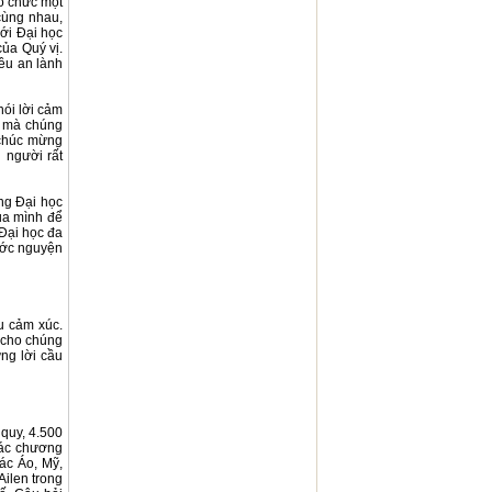
tổ chức một
cùng nhau,
với Đại học
của Quý vị.
ều an lành
nói lời cảm
ì mà chúng
 chúc mừng
 người rất
ung Đại học
ủa mình để
 Đại học đa
 ước nguyện
u cảm xúc.
 cho chúng
ng lời cầu
 quy, 4.500
Các chương
tác Áo, Mỹ,
ilen trong