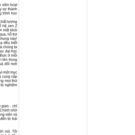
h viên hoạt
y sự thành
g trình học
 chất lượng
hế hệ zen Z
i mắt khỏi
qua, hỗ trợ
chung này!
ta đều biết
mà chúng ta
dục đại học
 thức ở mỗi
n lên trong
và đổi mới
 vì một mục
đã cung cấp
ng mọi thứ
rải nghiệm
 gian - chỉ
 Chính nhờ
ảng viên và
đến từ trái
i nói. Tôi