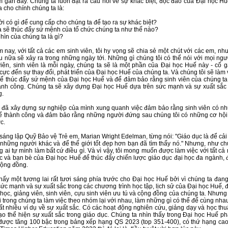
 gần đây. Chúng ta luôn đặt ra câu hỏi về sự khác biệt, độc đáo của Đại học Hu
a cho chính chúng ta là:
ời có gì để cung cấp cho chúng ta để tạo ra sự khác biệt?
a sẽ thúc đẩy sứ mệnh của tổ chức chúng ta như thế nào?
hìn của chúng ta là gì?
 nay, với tất cả các em sinh viên, tôi hy vọng sẽ chia sẻ một chút với các em, nh
u nữa sẽ xảy ra trong những ngày tới. Những gì chúng tôi có thể nói với mọi ngư
iên, sinh viên là mỗi ngày, chúng ta sẽ là một phần của Đại học Huế này - cố g
 cực đến sự thay đổi, phát triển của Đại học Huế của chúng ta. Và chúng tôi sẽ làm
ể thúc đẩy sứ mệnh của Đại học Huế và để đảm bảo rằng sinh viên của chúng ta
ành công. Chúng ta sẽ xây dựng Đại học Huế dựa trên sức mạnh và sự xuất sắc
g.
 đã xây dựng sự nghiệp của mình xung quanh việc đảm bảo rằng sinh viên có nh
ể thành công và đảm bảo rằng những người đứng sau chúng tôi có những cơ hộ
c.
sáng lập Quỹ Bảo vệ Trẻ em, Marian Wright Edelman, từng nói: "Giáo dục là để cải
những người khác và để thế giới tốt đẹp hơn bạn đã tìm thấy nó." Nhưng, như ch
ng ai tự mình làm bất cứ điều gì. Và vì vậy, tôi mong muốn được làm việc với tất cả
ác và bạn bè của Đại học Huế để thúc đẩy chiến lược giáo dục đại học đa ngành, 
 cộng đồng.
thấy một tương lai rất tươi sáng phía trước cho Đại học Huế bởi vì chúng ta đan
sức mạnh và sự xuất sắc trong các chương trình học tập, lịch sử của Đại học Huế, 
học, giảng viên, sinh viên, cựu sinh viên ưu tú và cộng đồng của chúng ta. Nhưn
 trong chúng ta làm việc theo nhóm lại với nhau, làm những gì có thể để cùng nh
ất nhiều ví dụ về sự xuất sắc. Có các hoạt động nghiên cứu, giảng dạy và học thu
ạo thể hiện sự xuất sắc trong giáo dục. Chúng ta nhìn thấy trong Đại học Huế phá
được tăng 100 bậc trong bảng xếp hạng QS 2023 (top 351-400), có thứ hạng cao