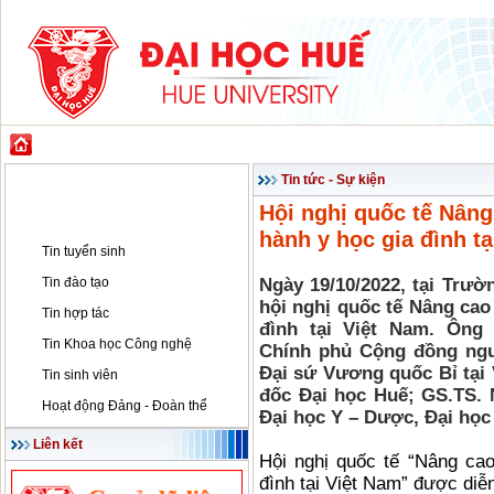
GIỚI THIỆU
ĐÀO TẠO
KHOA HỌC CÔNG NGHỆ
HỢP TÁC & PH
Tin tức - Sự kiện
Tin tức - Sự kiện
Hội nghị quốc tế Nâng
Tin tức - Sự kiện
hành y học gia đình t
Tin tuyển sinh
Tin đào tạo
Ngày 19/10/2022, tại Trườ
hội nghị quốc tế Nâng cao
Tin hợp tác
đình tại Việt Nam. Ông 
Tin Khoa học Công nghệ
Chính phủ Cộng đồng ngườ
Đại sứ Vương quốc Bỉ tại
Tin sinh viên
đốc Đại học Huế; GS.TS.
Hoạt động Đảng - Đoàn thể
Đại học Y – Dược, Đại học
Liên kết
Hội nghị quốc tế “Nâng ca
đình tại Việt Nam” được diễ