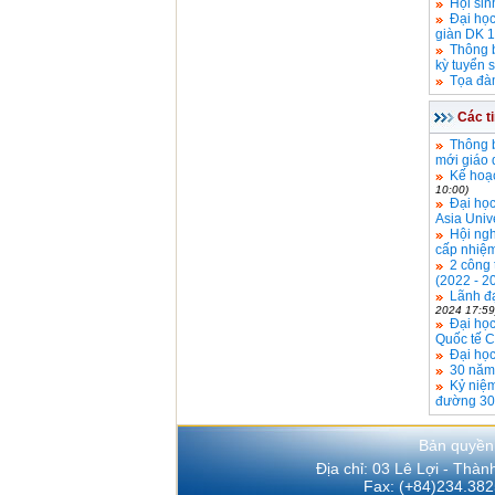
Hội sin
Đại họ
giàn DK 1
Thông b
kỳ tuyển 
Tọa đà
Các t
Thông b
mới giáo 
Kế hoạc
10:00)
Đại học
Asia Univ
Hội ngh
cấp nhiệm
2 công 
(2022 - 2
Lãnh đạ
2024 17:59
Đại học
Quốc tế C
Đại học
30 năm 
Kỷ niệ
đường 30 
Bản quyền
Địa chỉ: 03 Lê Lợi - Thà
Fax: (+84)234.382