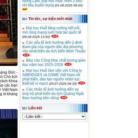
Nông Lâm, Đại học Huế: Hơn 2.460
chỉ tiêu tuyển dụng
(01-06-2026 08:00)
Tin tức, sự kiện mới nhất
Đại học Huế tăng cường kết nối,
mở rộng mạng lưới hợp tác quốc tế
(06-08-2026 13:50)
Các yếu tố ảnh hưởng đến ý định
tham gia của người dân địa phương
vào phát triển du lịch biển Bình Thuận
Báo cáo Công khai chất lượng giáo
dục năm học 2025-2026
Đại học Huế làm việc với Công ty
Hoàng Đức -
SiBRIDGES và GSME Việt Nam về
ó Chủ tịch
phát triển, đào tạo nguồn nhân lực
trách Khoa
thiết kế vi mạch
(30-07-2026 08:35)
úp các bạn
Các nhân tố ảnh hưởng đến sự
sử Việt Nam
ủng hộ phát triển du lịch Quảng Ngãi
ng kì kháng
theo hướng bền vững
Liên kết