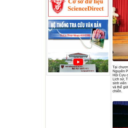
Tại chươn
Nguyên Ph
Hội Cựu c
Lịch sử, 
sinh viên
và thế gi
chiến.