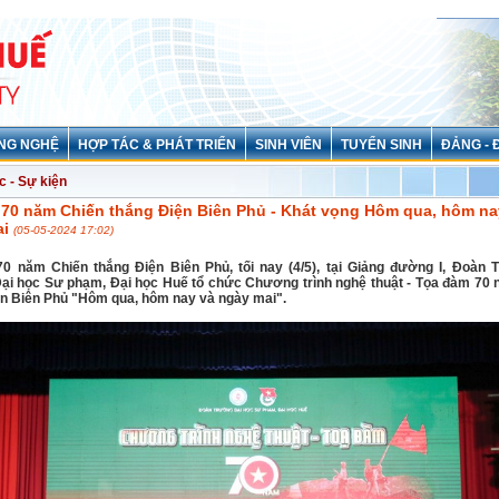
NG NGHỆ
HỢP TÁC & PHÁT TRIỂN
SINH VIÊN
TUYỂN SINH
ĐẢNG - 
c - Sự kiện
 70 năm Chiến thắng Điện Biên Phủ - Khát vọng Hôm qua, hôm na
ai
(05-05-2024 17:02)
70 năm Chiến thắng Điện Biên Phủ, tối nay (4/5), tại Giảng đường I, Đoàn 
ại học Sư phạm, Đại học Huế tổ chức Chương trình nghệ thuật - Tọa đàm 70
ện Biên Phủ "Hôm qua, hôm nay và ngày mai".