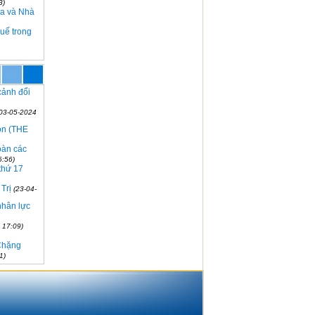
3)
Sa và Nhà
Huế trong
cảnh đổi
(03-05-2024
ion (THE
oàn các
6:56)
 thứ 17
Trị
(23-04-
nhân lực
 17:09)
 Chặng
1)