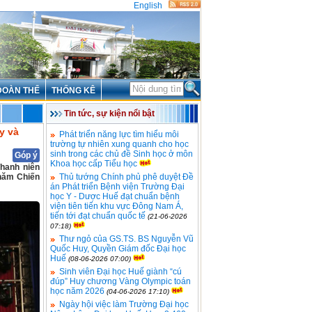
English
ĐOÀN THỂ
THỐNG KÊ
Tin tức, sự kiện nổi bật
y và
Phát triển năng lực tìm hiểu môi
trường tự nhiên xung quanh cho học
sinh trong các chủ đề Sinh học ở môn
Góp ý
Khoa học cấp Tiểu học
Thanh niên
 năm Chiến
Thủ tướng Chính phủ phê duyệt Đề
án Phát triển Bệnh viện Trường Đại
học Y - Dược Huế đạt chuẩn bệnh
viện tiên tiến khu vực Đông Nam Á,
tiến tới đạt chuẩn quốc tế
(21-06-2026
07:18)
Thư ngỏ của GS.TS. BS Nguyễn Vũ
Quốc Huy, Quyền Giám đốc Đại học
Huế
(08-06-2026 07:00)
Sinh viên Đại học Huế giành “cú
đúp” Huy chương Vàng Olympic toán
học năm 2026
(04-06-2026 17:10)
Ngày hội việc làm Trường Đại học