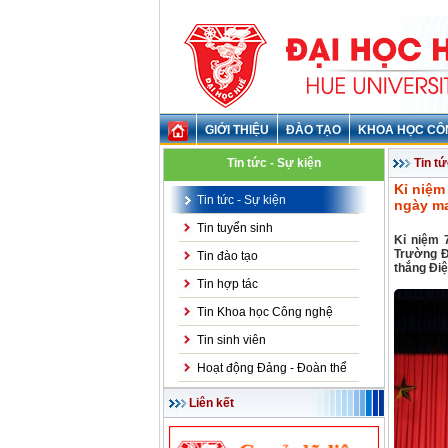
GIỚI THIỆU
ĐÀO TẠO
KHOA HỌC CÔ
Tin tức - Sự kiện
Tin tứ
Kỉ niệm
Tin tức - Sự kiện
ngày m
Tin tuyển sinh
Kỉ niệm 
Trường Đ
Tin đào tạo
thắng Đi
Tin hợp tác
Tin Khoa học Công nghệ
Tin sinh viên
Hoạt động Đảng - Đoàn thể
Liên kết