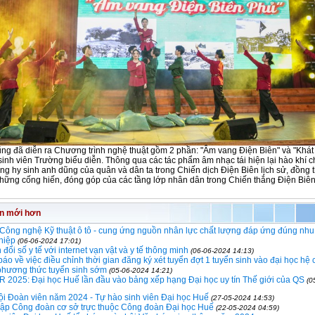
ũng đã diễn ra Chương trình nghệ thuật gồm 2 phần: "Âm vang Điện Biên" và "Khá
sinh viên Trường biểu diễn. Thông qua các tác phẩm âm nhạc tái hiện lại hào khí c
ng hy sinh anh dũng của quân và dân ta trong Chiến dịch Điện Biên lịch sử, đồng th
những cống hiến, đóng góp của các tầng lớp nhân dân trong Chiến thắng Điện Biê
in mới hơn
Công nghệ Kỹ thuật ô tô - cung ứng nguồn nhân lực chất lượng đáp ứng đúng nhu
hiệp
(06-06-2024 17:01)
đổi số y tế với internet vạn vật và y tế thông minh
(06-06-2024 14:13)
áo về việc điều chỉnh thời gian đăng ký xét tuyển đợt 1 tuyển sinh vào đại học hệ 
phương thức tuyển sinh sớm
(05-06-2024 14:21)
2025: Đại học Huế lần đầu vào bảng xếp hạng Đại học uy tín Thế giới của QS
(0
i Đoàn viên năm 2024 - Tự hào sinh viên Đại học Huế
(27-05-2024 14:53)
lập Công đoàn cơ sở trực thuộc Công đoàn Đại học Huế
(22-05-2024 04:59)