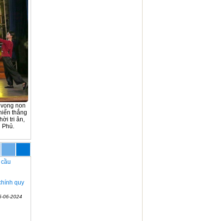
t vọng non
hiến thắng
ời tri ân,
n Phủ.
 cầu
chính quy
5-06-2024