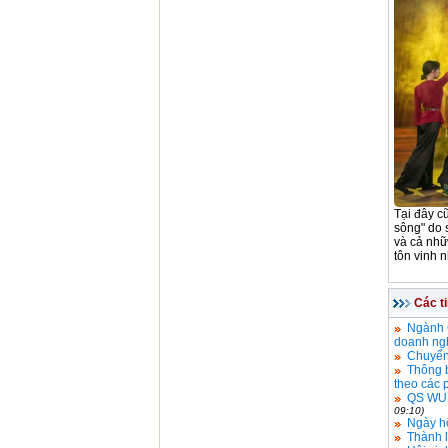
Tại đây c
sông" do 
và cả nhữ
tôn vinh 
Các t
Ngành 
doanh ng
Chuyển 
Thông b
theo các 
QS WUR 
09:10)
Ngày hộ
Thành 