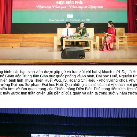
g trình, các bạn sinh viên được gặp gỡ và trao đổi với hai vị khách mời: Đại tá 
ó Giám đốc Trung tâm Giáo dục quốc phòng và An ninh, Đại học Huế, Nguyên Ph
hiến binh tỉnh Thừa Thiên Huế; PGS.TS. Hoàng Chí Hiếu - Phó trưởng Khoa Phụ 
Trường Đại học Sư phạm, Đại học Huế. Qua những chia sẻ của hai vị khách mời gi
 hiểu hơn về tầm quan trọng của Chiến thắng Điện Biên Phủ trong tiến trình lịch 
ới; thấy được tinh thần chiến đấu bền bỉ của quân và dân ta trong suốt 9 năm trườ