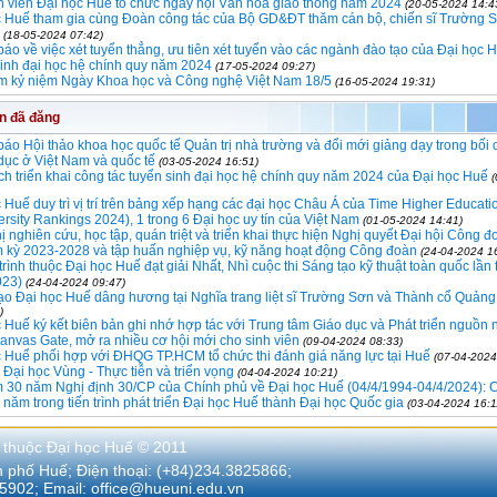
h viên Đại học Huế tổ chức ngày hội Văn hóa giao thông năm 2024
(20-05-2024 14:4
c Huế tham gia cùng Đoàn công tác của Bộ GD&ĐT thăm cán bộ, chiến sĩ Trường 
(18-05-2024 07:42)
áo về việc xét tuyển thẳng, ưu tiên xét tuyển vào các ngành đào tạo của Đại học 
sinh đại học hệ chính quy năm 2024
(17-05-2024 09:27)
m kỷ niệm Ngày Khoa học và Công nghệ Việt Nam 18/5
(16-05-2024 19:31)
in đã đăng
áo Hội thảo khoa học quốc tế Quản trị nhà trường và đổi mới giảng dạy trong bối 
dục ở Việt Nam và quốc tế
(03-05-2024 16:51)
h triển khai công tác tuyển sinh đại học hệ chính quy năm 2024 của Đại học Huế
 Huế duy trì vị trí trên bảng xếp hạng các đại học Châu Á của Time Higher Educat
ersity Rankings 2024), 1 trong 6 Đại học uy tín của Việt Nam
(01-05-2024 14:41)
ị nghiên cứu, học tập, quán triệt và triển khai thực hiện Nghị quyết Đại hội Công đ
 kỳ 2023-2028 và tập huấn nghiệp vụ, kỹ năng hoạt động Công đoàn
(24-04-2024 1
trình thuộc Đại học Huế đạt giải Nhất, Nhì cuộc thi Sáng tạo kỹ thuật toàn quốc lần
023)
(24-04-2024 09:47)
o Đại học Huế dâng hương tại Nghĩa trang liệt sĩ Trường Sơn và Thành cổ Quảng 
)
 Huế ký kết biên bản ghi nhớ hợp tác với Trung tâm Giáo dục và Phát triển nguồn 
anvas Gate, mở ra nhiều cơ hội mới cho sinh viên
(09-04-2024 08:33)
 Huể phối hợp với ĐHQG TP.HCM tổ chức thi đánh giá năng lực tại Huế
(07-04-2024
Đại học Vùng - Thực tiễn và triển vọng
(04-04-2024 10:21)
m 30 năm Nghị định 30/CP của Chính phủ về Đại học Huế (04/4/1994-04/4/2024):
năm trong tiến trình phát triển Đại học Huế thành Đại học Quốc gia
(03-04-2024 16:1
 thuộc Đại học Huế © 2011
nh phố Huế; Điện thoại: (+84)234.3825866;
5902; Email:
office@hueuni.edu.vn