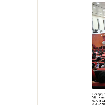
Hội nghị 
Việt Nam
01/CTr-CĐ
của Công 