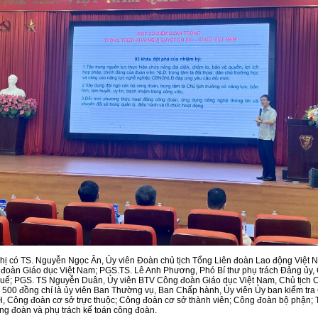
hị có TS. Nguyễn Ngọc Ân, Ủy viên Đoàn chủ tịch Tổng Liên đoàn Lao động Việt 
 đoàn Giáo dục Việt Nam; PGS.TS. Lê Anh Phương, Phó Bí thư phụ trách Đảng ủy,
uế; PGS. TS Nguyễn Duân, Ủy viên BTV Công đoàn Giáo dục Việt Nam, Chủ tịch
500 đồng chí là ủy viên Ban Thường vụ, Ban Chấp hành, Ủy viên Ủy ban kiểm tra
 Công đoàn cơ sở trực thuộc; Công đoàn cơ sở thành viên; Công đoàn bộ phận; 
ng đoàn và phụ trách kế toán công đoàn.