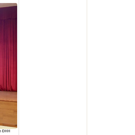
àn ĐHH