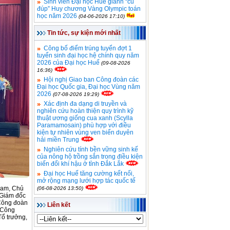
Sinh viên Đại học Huế giành “cú
đúp” Huy chương Vàng Olympic toán
học năm 2026
(04-06-2026 17:10)
Tin tức, sự kiện mới nhất
Công bố điểm trúng tuyển đợt 1
tuyển sinh đại học hệ chính quy năm
2026 của Đại học Huế
(09-08-2026
16:36)
Hội nghị Giao ban Công đoàn các
Đại học Quốc gia, Đại học Vùng năm
2026
(07-08-2026 19:29)
Xác định đa dạng di truyền và
nghiên cứu hoàn thiện quy trình kỹ
thuật ương giống cua xanh (Scylla
Paramamosain) phù hợp với điều
kiện tự nhiên vùng ven biển duyên
hải miền Trung
Nghiên cứu tính bền vững sinh kế
của nông hộ trồng sắn trong điều kiện
biến đổi khí hậu ở tỉnh Đắk Lắk
Đại học Huế tăng cường kết nối,
mở rộng mạng lưới hợp tác quốc tế
Nam, Chủ
(06-08-2026 13:50)
 Giám đốc
 Công đoàn
Liên kết
 Công
Tổ trưởng,