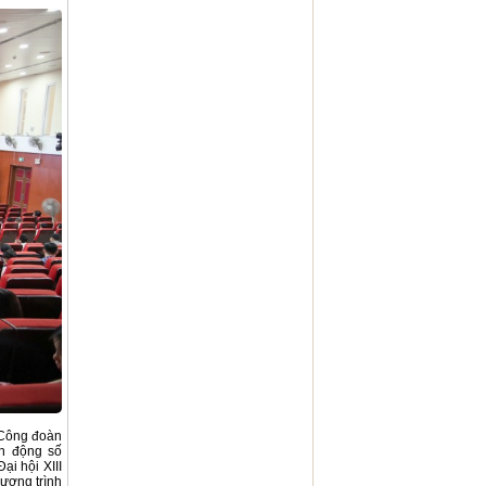
a Công đoàn
nh động số
i hội XIII
ương trình