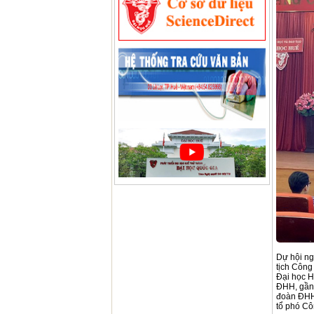
Dự hội ng
tịch Công
Đại học H
ĐHH, gần 
đoàn ĐHH,
tổ phó Cô