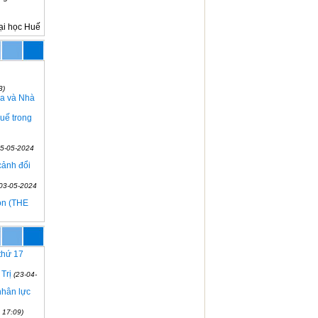
ại học Huế
3)
Sa và Nhà
Huế trong
05-05-2024
cảnh đổi
(03-05-2024
ion (THE
 thứ 17
Trị
(23-04-
nhân lực
 17:09)