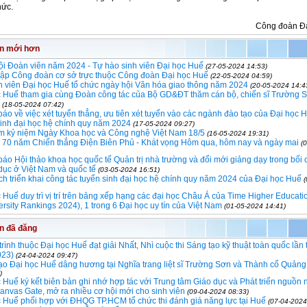
hức.
Công đoàn Đ
in mới hơn
i Đoàn viên năm 2024 - Tự hào sinh viên Đại học Huế
(27-05-2024 14:53)
lập Công đoàn cơ sở trực thuộc Công đoàn Đại học Huế
(22-05-2024 04:59)
h viên Đại học Huế tổ chức ngày hội Văn hóa giao thông năm 2024
(20-05-2024 14:4
c Huế tham gia cùng Đoàn công tác của Bộ GD&ĐT thăm cán bộ, chiến sĩ Trường 
(18-05-2024 07:42)
áo về việc xét tuyển thẳng, ưu tiên xét tuyển vào các ngành đào tạo của Đại học 
sinh đại học hệ chính quy năm 2024
(17-05-2024 09:27)
m kỷ niệm Ngày Khoa học và Công nghệ Việt Nam 18/5
(16-05-2024 19:31)
m 70 năm Chiến thắng Điện Biên Phủ - Khát vọng Hôm qua, hôm nay và ngày mai
(
áo Hội thảo khoa học quốc tế Quản trị nhà trường và đổi mới giảng dạy trong bối 
dục ở Việt Nam và quốc tế
(03-05-2024 16:51)
h triển khai công tác tuyển sinh đại học hệ chính quy năm 2024 của Đại học Huế
 Huế duy trì vị trí trên bảng xếp hạng các đại học Châu Á của Time Higher Educat
ersity Rankings 2024), 1 trong 6 Đại học uy tín của Việt Nam
(01-05-2024 14:41)
in đã đăng
trình thuộc Đại học Huế đạt giải Nhất, Nhì cuộc thi Sáng tạo kỹ thuật toàn quốc lần
023)
(24-04-2024 09:47)
o Đại học Huế dâng hương tại Nghĩa trang liệt sĩ Trường Sơn và Thành cổ Quảng 
)
 Huế ký kết biên bản ghi nhớ hợp tác với Trung tâm Giáo dục và Phát triển nguồn 
anvas Gate, mở ra nhiều cơ hội mới cho sinh viên
(09-04-2024 08:33)
 Huể phối hợp với ĐHQG TP.HCM tổ chức thi đánh giá năng lực tại Huế
(07-04-2024