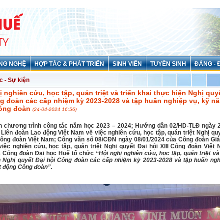
NG NGHỆ
HỢP TÁC & PHÁT TRIỂN
SINH VIÊN
TUYỂN SINH
ĐẢNG - 
c - Sự kiện
ị nghiên cứu, học tập, quán triệt và triển khai thực hiện Nghị quy
g đoàn các cấp nhiệm kỳ 2023-2028 và tập huấn nghiệp vụ, kỹ n
ông đoàn
(24-04-2024 16:56)
n chương trình công tác năm học 2023 – 2024; Hướng dẫn 02/HD-TLĐ ngày 2
Liên đoàn Lao động Việt Nam về việc nghiên cứu, học tập, quán triệt Nghị quy
 Công đoàn Việt Nam; Công văn số 08/CĐN ngày 08/01/2024 của Công đoàn Giá
iệc nghiên cứu, học tập, quán triệt Nghị quyết Đại hội XIII Công đoàn Việt
4 Công đoàn Đại học Huế tổ chức
“Hội nghị nghiên cứu, học tập, quán triệt và
n Nghị quyết Đại hội Công đoàn các cấp nhiệm kỳ 2023-2028 và tập huấn ngh
t động Công đoàn”
.