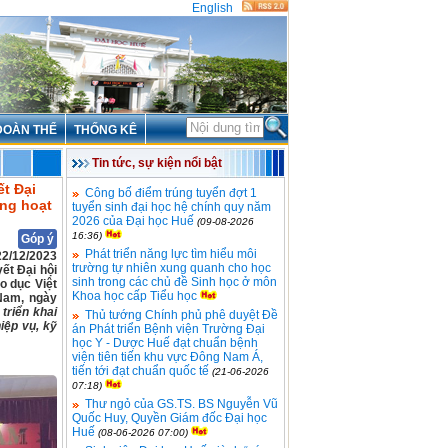
English
ĐOÀN THỂ
THỐNG KÊ
Tin tức, sự kiện nổi bật
ết Đại
Công bố điểm trúng tuyển đợt 1
ăng hoạt
tuyển sinh đại học hệ chính quy năm
2026 của Đại học Huế
(09-08-2026
16:36)
Góp ý
Phát triển năng lực tìm hiểu môi
2/12/2023
trường tự nhiên xung quanh cho học
ết Đại hội
sinh trong các chủ đề Sinh học ở môn
o dục Việt
Khoa học cấp Tiểu học
 Nam, ngày
 triển khai
Thủ tướng Chính phủ phê duyệt Đề
iệp vụ, kỹ
án Phát triển Bệnh viện Trường Đại
học Y - Dược Huế đạt chuẩn bệnh
viện tiên tiến khu vực Đông Nam Á,
tiến tới đạt chuẩn quốc tế
(21-06-2026
07:18)
Thư ngỏ của GS.TS. BS Nguyễn Vũ
Quốc Huy, Quyền Giám đốc Đại học
Huế
(08-06-2026 07:00)