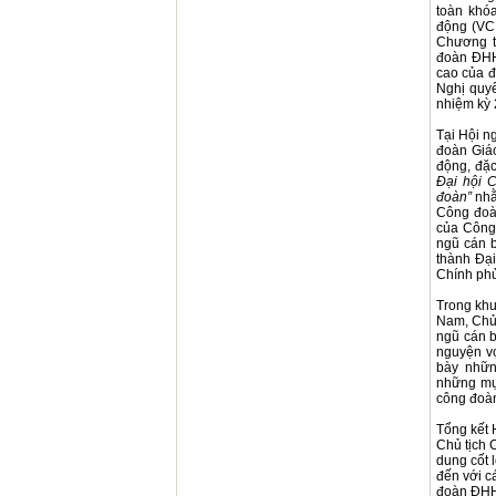
toàn khó
động (VC,
Chương t
đoàn ĐHH,
cao của đ
Nghị quy
nhiệm kỳ 
Tại Hội n
đoàn Giá
động, đặc
Đại hội 
đoàn”
nhằ
Công đoàn
của Công
ngũ cán b
thành Đại
Chính ph
Trong khu
Nam, Chủ 
ngũ cán b
nguyện vọ
bày nhữn
những mục
công đoàn
Tổng kết 
Chủ tịch
dung cốt 
đến với c
đoàn ĐHH 