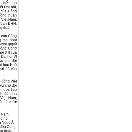
 chức, lao
t Đại hội,
a của Công
đồng thuận
 Việt Nam,
 đoàn ĐHH,
ng đoàn.
ỡ của Công
g mọi hoạt
 Nghị quyết
 động Công
i XIII của
Đại hội VI
vụ cho đội
ại học Huế
 số 83 của
 động Việt
vụ cho đội
n trực tiếp
í đã trình
 Việt Nam,
ủa tổ chức
t Nam,
g nội
ễn Ngọc Ân
n đến Công
ông đoàn