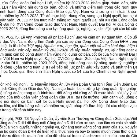
a của Công đoàn Đại học Huế, nhiệm kỳ 2023-2028 nhằm giúp đoàn viên, viên
 LĐ) nắm vững nội dung cơ bản, cốt lõi và những điểm mới trong các Nghị quyế
rình hành động của Công đoàn Giáo dục Việt Nam và chương trình toàn khó
 nhiệm kỳ 2023-2028. Từ đó thực hiện đúng đắn, sáng tạo Nghị quyết, tạo sự 
oàn viên, VC, LĐ nhằm thực hiện thắng lợi Nghị quyết Đại hội XIII của Công đoàn
ết Đại hội XVI Công đoàn Giáo dục Việt Nam, Nghị quyết Đại hội VI của Công
2023-2028, đồng thời nâng cao kỹ năng quản lý, nghiệp vụ cho đội ngũ cán bộ cô
ghị, PGS.TS. Lê Anh Phương đã phát biểu chỉ đạo và cám ơn sự quan tâm, giúp đ
o dục Việt Nam, đồng thời đánh giá cao sự chủ động của Công đoàn ĐHH tron
 biệt là tổ chức
“Hội nghị
Nghiên cứu, học tập, quán triệt và triển khai thực hiện
Công đoàn các cấp nhiệm kỳ 2023-2028 và tập huấn nghiệp vụ, kỹ năng hoạt
m giúp cán bộ công đoàn nắm vững nội dung cơ bản, cốt lõi của Nghị quyết Đại hộ
 Việt Nam và Nghị quyết Đại hội XVI Công đoàn Giáo dục Việt Nam, Nghị quyết 
 đoàn ĐHH, nhiệm kỳ 2023-2028, đồng thời nâng cao kỹ năng quản lý, nghiệp 
ộ công đoàn trong toàn ĐHH để tiếp nỗ lực phấn đấu xây dựng và phát triển Đ
 học Quốc gia theo tinh thần Nghị quyết số 54 của Bộ Chính trị và Nghị quyết
ủ.
ôn khổ Hội nghị, TS. Nguyễn Ngọc Ân, Ủy viên Đoàn Chủ tịch Tổng Liên đoàn Lao
tịch Công đoàn Giáo dục Việt Nam tập huấn, bồi dưỡng kỹ năng quản lý, nghiệp 
ộ công đoàn, trong quá trình trao đổi đồng chí cũng đã tổ chức khảo sát, lấy ý kiế
ng của mỗi đoàn viên công đoàn của ĐHH tại Hội trường. Bên cạnh đó, đồng ch
g nội dung cơ bản, cốt lõi của Nghị quyết Đại hội XVI Công đoàn Giáo dục
 tiêu, chỉ tiêu hàng năm và nhiệm vụ, giải pháp để thực hiện tốt các nhiệm vụ c
 trong bối cảnh hiện nay.
Hội nghị, PGS. TS Nguyễn Duân, Ủy viên Ban Thường vụ Công đoàn Giáo dục Việ
 Công đoàn ĐHH đã thay mặt Công đoàn ĐHH cảm ơn sự quan tâm và chia sẻ nhữn
lõi của Nghị quyết, những nghiệp vụ, kỹ năng hoạt động công đoàn của TS. Nguy
án bộ công đoàn ĐHH để triển khai thực hiện và bày tỏ mong muốn trong thời gia
được đồng chí quan tâm, giúp đỡ, chia sẻ trong các chương trình tiếp theo do C