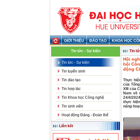
GIỚI THIỆU
ĐÀO TẠO
KHOA HỌC CÔ
Tin tức - Sự kiện
Tin tứ
Hội ngh
Tin tức - Sự kiện
hội Côn
động C
Tin tuyển sinh
Tin đào tạo
Thực hiệ
của Tổng 
Tin hợp tác
XIII của
Nam về v
Tin Khoa học Công nghệ
24/4/202
thực hiệ
Tin sinh viên
năng hoạ
Hoạt động Đảng - Đoàn thể
Liên kết