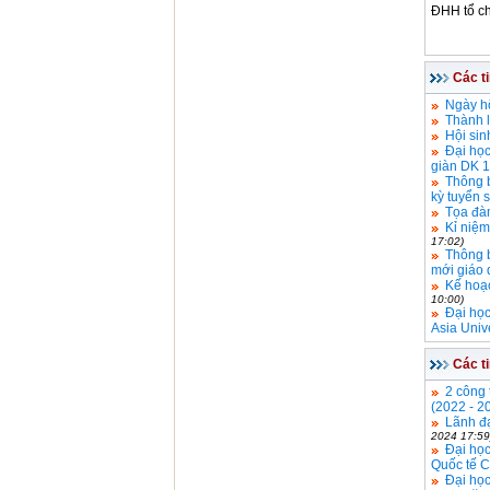
ĐHH tổ c
Các t
Ngày hộ
Thành 
Hội sin
Đại họ
giàn DK 1
Thông b
kỳ tuyển 
Tọa đà
Kỉ niệ
17:02)
Thông b
mới giáo 
Kế hoạc
10:00)
Đại học
Asia Univ
Các t
2 công 
(2022 - 2
Lãnh đạ
2024 17:59
Đại học
Quốc tế C
Đại học