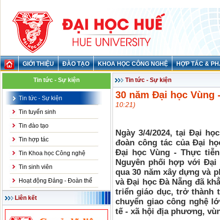
GIỚI THIỆU
ĐÀO TẠO
KHOA HỌC CÔNG NGHỆ
HỢP TÁC & PH
Tin tức - Sự kiện
Tin tức - Sự kiện
30 năm Đại học Vùng -
Tin tức - Sự kiện
10:21)
Tin tuyển sinh
Tin đào tạo
Ngày 3/4/2024, tại Đại h
Tin hợp tác
đoàn công tác của Đại họ
Đại học Vùng - Thực tiễn
Tin Khoa học Công nghệ
Nguyên phối hợp với Đại 
Tin sinh viên
qua 30 năm xây dựng và ph
Hoạt động Đảng - Đoàn thể
và Đại học Đà Nẵng đã khẳn
triển giáo dục, trở thành
Liên kết
chuyển giao công nghệ lớn
tế - xã hội địa phương, vù