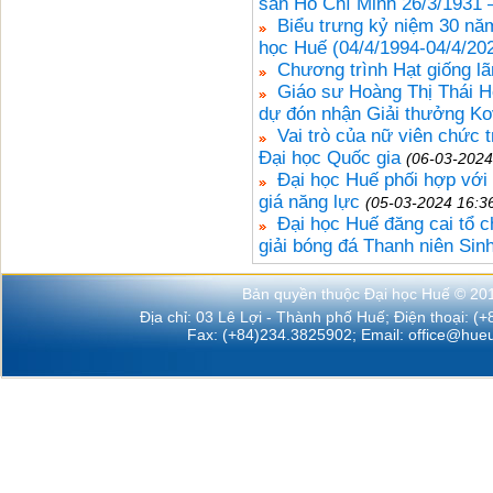
sản Hồ Chí Minh 26/3/1931 
Biểu trưng kỷ niệm 30 nă
học Huế (04/4/1994-04/4/20
Chương trình Hạt giống lã
Giáo sư Hoàng Thị Thái 
dự đón nhận Giải thưởng Ko
Vai trò của nữ viên chức 
Đại học Quốc gia
(06-03-2024
Đại học Huế phối hợp với
giá năng lực
(05-03-2024 16:3
Đại học Huế đăng cai tổ 
giải bóng đá Thanh niên Si
Bản quyền thuộc Đại học Huế © 20
Địa chỉ: 03 Lê Lợi - Thành phố Huế; Điện thoại: (
Fax: (+84)234.3825902; Email:
office@hueu