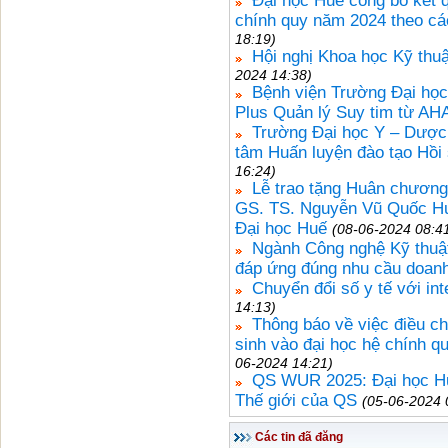
Đại học Huế công bố kết q
chính quy năm 2024 theo c
18:19)
Hội nghị Khoa học Kỹ thuậ
2024 14:38)
Bệnh viện Trường Đại họ
Plus Quản lý Suy tim từ AH
Trường Đại học Y – Dược
tâm Huấn luyện đào tạo Hồi
16:24)
Lễ trao tặng Huân chươn
GS. TS. Nguyễn Vũ Quốc Hu
Đại học Huế
(08-06-2024 08:4
Ngành Công nghệ Kỹ thuật
đáp ứng đúng nhu cầu doanh
Chuyển đổi số y tế với int
14:13)
Thông báo về việc điều ch
sinh vào đại học hệ chính 
06-2024 14:21)
QS WUR 2025: Đại học Huế
Thế giới của QS
(05-06-2024 
Các tin đã đăng