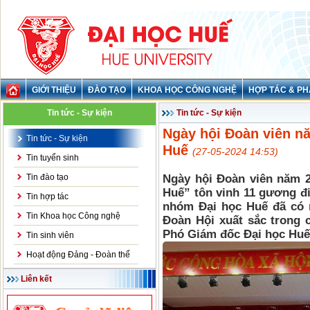
GIỚI THIỆU
ĐÀO TẠO
KHOA HỌC CÔNG NGHỆ
HỢP TÁC & PH
Tin tức - Sự kiện
Tin tức - Sự kiện
Ngày hội Đoàn viên nă
Tin tức - Sự kiện
Huế
(27-05-2024 14:53)
Tin tuyển sinh
Tin đào tạo
Ngày hội Đoàn viên năm 2
Huế” tôn vinh 11 gương điể
Tin hợp tác
nhóm Đại học Huế đã có n
Tin Khoa học Công nghệ
Đoàn Hội xuất sắc trong 
Phó Giám đốc Đại học Huế
Tin sinh viên
Hoạt động Đảng - Đoàn thể
Liên kết