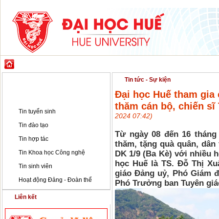
GIỚI THIỆU
ĐÀO TẠO
KHOA HỌC CÔNG NGHỆ
HỢP TÁC & PH
Tin tức - Sự kiện
Tin tức - Sự kiện
Đại học Huế tham gia
Tin tức - Sự kiện
thăm cán bộ, chiến s
Tin tuyển sinh
2024 07:42)
Tin đào tạo
Từ ngày 08 đến 16 tháng 
Tin hợp tác
thăm, tặng quà quân, dân 
Tin Khoa học Công nghệ
DK 1/9 (Ba Kè) với nhiều h
học Huế là TS. Đỗ Thị Xu
Tin sinh viên
giáo Đảng uỷ, Phó Giám đ
Hoạt động Đảng - Đoàn thể
Phó Trưởng ban Tuyên giá
Liên kết