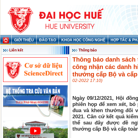
GIỚI THIỆU
ĐÀO TẠO
KHOA HỌC CÔNG NGHỆ
HỢP TÁC & PH
Liên kết
Thông báo
Thông báo danh sách 
công nhận các danh hi
thưởng cấp Bộ và cấp
02-2022 17:10)
Ngày 09/12/2021, Hội đồn
phiên họp để xem xét, bỏ 
đua và khen thưởng đối v
2021. Căn cứ kết quả kiểm
thể sau đây được đề ng
thưởng cấp Bộ và cấp toà