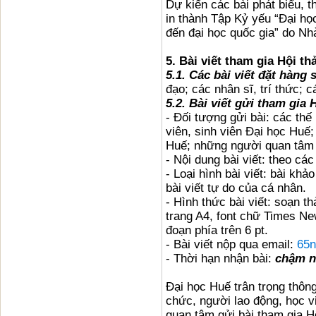
Dự kiến các bài phát biểu, t
in thành Tập Kỷ yếu “Đại họ
đến đại học quốc gia” do Nh
5. Bài viết tham gia Hội th
5.1. Các bài viết đặt hàng 
đạo; các nhân sĩ, trí thức; 
5.2. Bài viết gửi tham gia 
- Đối tượng gửi bài: các thế
viên, sinh viên Đại học Huế
Huế; những người quan tâm 
- Nội dung bài viết: theo các
- Loại hình bài viết: bài kh
bài viết tự do của cá nhân.
- Hình thức bài viết: soạn 
trang A4, font chữ Times N
đoạn phía trên 6 pt.
- Bài viết nộp qua email:
65n
- Thời hạn nhận bài:
chậm n
Đại học Huế trân trọng thôn
chức, người lao động, học v
quan tâm gửi bài tham gia Hộ