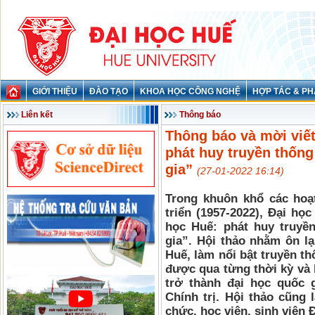
GIỚI THIỆU
ĐÀO TẠO
KHOA HỌC CÔNG NGHỆ
HỢP TÁC & PH
Liên kết
Thông báo
Thông báo và mời viết
phát huy truyền thốn
gia”
(27-01-2022 16:14)
Trong khuôn khổ các hoạ
triển (1957-2022), Đại họ
học Huế: phát huy truyề
gia”. Hội thảo nhằm ôn lạ
Huế, làm nổi bật truyền t
được qua từng thời kỳ và 
trở thành đại học quốc 
Chính trị. Hội thảo cũng 
chức, học viên, sinh viên 