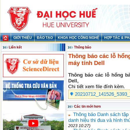
GIỚI THIỆU
ĐÀO TẠO
KHOA HỌC CÔNG NGHỆ
HỢP TÁC & PH
Liên kết
Thông báo
Thông báo các lỗ hổng
máy tính Dell
Thông báo các lỗ hổng bả
Dell,
Chi tiết xem file đính kèm.
20210712_141526_5393
Các tin mới hơn
Thông báo Danh sách tập 
danh hiệu thi đua và hình t
2023 10:27)