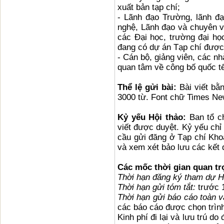
xuất bản tạp chí;
- Lãnh đạo Trường, lãnh đ
nghệ, Lãnh đạo và chuyên vi
các Đại học, trường đại học
đang có dự án Tạp chí đượ
- Cán bộ, giảng viên, các n
quan tâm về công bố quốc tế
Thể lệ gửi bài:
Bài viết bằ
3000 từ. Font chữ Times Ne
Kỷ yếu Hội thảo:
Ban tổ c
viết được duyệt. Kỷ yếu chỉ 
cầu gửi đăng ở Tạp chí Khoa
và xem xét bảo lưu các kết 
Các mốc thời gian quan tr
Thời hạn đăng ký tham dự Hộ
Thời hạn gửi tóm tắt:
trước 
Thời hạn gửi báo cáo toàn v
các báo cáo được chọn trình
Kinh phí đi lại và lưu trú do