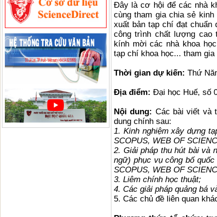
Đây là cơ hội để các nhà k
cùng tham gia chia sẻ kinh
xuất bản tạp chí đạt chuẩn 
công trình chất lượng cao 
kính mời các nhà khoa học
tạp chí khoa học... tham gia
Thời gian dự kiến:
Thứ Năm
Địa điểm:
Đại học Huế, số 
Nội dung:
Các bài viết và t
dung chính sau:
1. Kinh nghiệm xây dựng tạp
SCOPUS, WEB OF SCIENCE. 
2. Giải pháp thu hút bài và
ngữ) phục vụ công bố quốc t
SCOPUS, WEB OF SCIEN
3. Liêm chính học thuật;
4. Các giải pháp quảng bá v
5. Các chủ đề liên quan khá