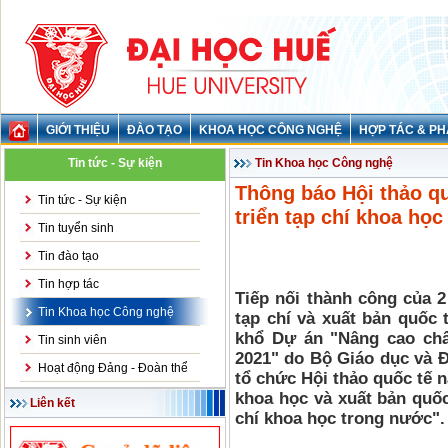
GIỚI THIỆU
ĐÀO TẠO
KHOA HỌC CÔNG NGHỆ
HỢP TÁC & PH
Tin tức - Sự kiện
Tin Khoa học Công nghệ
Thông báo Hội thảo q
Tin tức - Sự kiện
triển tạp chí khoa họ
Tin tuyển sinh
Tin đào tạo
Tin hợp tác
Tiếp nối thành công của 2
Tin Khoa học Công nghệ
tạp chí và xuất bản quốc
khổ Dự án "Nâng cao chất
Tin sinh viên
2021" do Bộ Giáo dục và Đà
Hoạt động Đảng - Đoàn thể
tổ chức Hội thảo quốc tế 
khoa học và xuất bản quốc
Liên kết
chí khoa học trong nước".