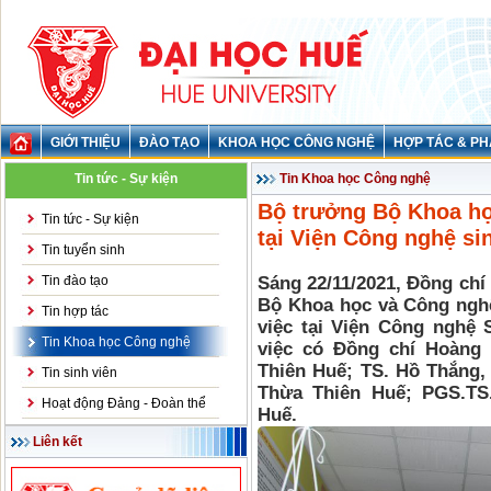
GIỚI THIỆU
ĐÀO TẠO
KHOA HỌC CÔNG NGHỆ
HỢP TÁC & PH
Tin tức - Sự kiện
Tin Khoa học Công nghệ
Bộ trưởng Bộ Khoa họ
Tin tức - Sự kiện
tại Viện Công nghệ si
Tin tuyển sinh
Tin đào tạo
Sáng 22/11/2021, Đồng ch
Bộ Khoa học và Công nghệ
Tin hợp tác
việc tại Viện Công nghệ 
Tin Khoa học Công nghệ
việc có Đồng chí Hoàng
Thiên Huế; TS. Hồ Thắng,
Tin sinh viên
Thừa Thiên Huế; PGS.TS
Hoạt động Đảng - Đoàn thể
Huế.
Liên kết