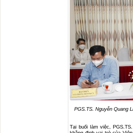
PGS.TS. Nguyễn Quang Lin
Tại buổi làm việc, PGS.TS
khằng định vai trò của Việ