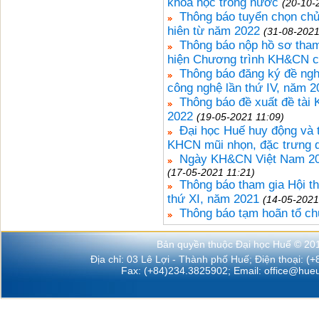
khoa học trong nước
(20-10-
Thông báo tuyển chọn ch
hiên từ năm 2022
(31-08-2021
Thông báo nộp hồ sơ tham 
hiện Chương trình KH&CN 
Thông báo đăng ký đề ngh
công nghệ lần thứ IV, năm 2
Thông báo đề xuất đề tài
2022
(19-05-2021 11:09)
Đại học Huế huy động và 
KHCN mũi nhọn, đặc trưng d
Ngày KH&CN Việt Nam 2021
(17-05-2021 11:21)
Thông báo tham gia Hội thi 
thứ XI, năm 2021
(14-05-2021
Thông báo tạm hoãn tổ ch
Bản quyền thuộc Đại học Huế © 20
Địa chỉ: 03 Lê Lợi - Thành phố Huế; Điện thoại: (
Fax: (+84)234.3825902; Email:
office@hueu