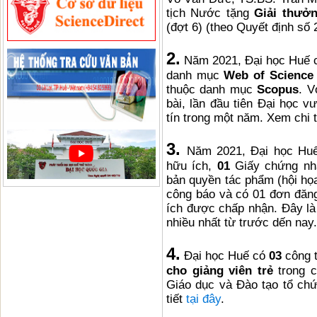
tịch Nước tặng
Giải thưở
(đợt 6) (theo Quyết định s
2.
Năm 2021, Đại học Huế
danh mục
Web of Science
thuộc danh mục
Scopus
. V
bài, lần đầu tiên Đại học 
tín trong một năm. Xem chi 
3.
Năm 2021, Đại học Hu
hữu ích,
01
Giấy chứng nh
bản quyền tác phẩm (hội họa
công báo và có 01 đơn đăn
ích được chấp nhận. Đây là
nhiều nhất từ trước dến nay
4.
Đại học Huế có
03
công t
cho giảng viên trẻ
trong c
Giáo dục và Đào tạo tổ chức
tiết
tại đây
.