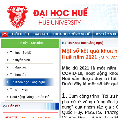
GIỚI THIỆU
ĐÀO TẠO
KHOA HỌC CÔNG NGHỆ
HỢP TÁC & PH
Tin tức - Sự kiện
Tin Khoa học Công nghệ
Một số kết quả khoa h
Tin tức - Sự kiện
Huế năm 2021
(18-01-202
Tin tuyển sinh
Tin đào tạo
Mặc dù 2021 là một năm 
COVID-19, hoạt động kho
Tin hợp tác
Huế vẫn được duy trì tốt
Tin Khoa học Công nghệ
Dưới đây là một số kết qu
Tin sinh viên
1.
Cụm công trình "Tối ưu 
Hoạt động Đảng - Đoàn thể
phụ nữ ở vùng có nguồn lự
Liên kết
dụng" của nhóm tác giả :
Quốc Huy, PGS.TS. Trương
Võ Văn Đức, TS.BS. Trần M