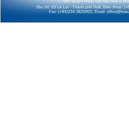
Bản quyền thuộc Đại học Huế © 20
Địa chỉ: 03 Lê Lợi - Thành phố Huế; Điện thoại: (
Fax: (+84)234.3825902; Email:
office@hueu