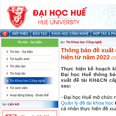
GIỚI THIỆU
ĐÀO TẠO
KHOA HỌC CÔNG NGHỆ
HỢP TÁC & PH
Tin tức - Sự kiện
Tin Khoa học Công nghệ
Thông báo đề xuất
Tin tức - Sự kiện
hiện từ năm 2022
(1
Tin tuyển sinh
Tin đào tạo
Thực hiện kế hoạch 
Tin hợp tác
Đại học Huế thông bá
xuất đề tài KH&CN cấ
Tin Khoa học Công nghệ
sau:
Tin sinh viên
Hoạt động Đảng - Đoàn thể
- Đại học Huế mở chức n
Quản lý đề tài khoa học
Liên kết
cá nhân thực hiện đề xuấ