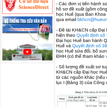
- Các đơn vị tiến hành s
hồ sơ đề xuất (gồm công
học Huế (qua Ban Khoa 
qua email
bkhcn@hueuni
- Đề tài KH&CN cấp Đại 
hiện theo
Quyết định s
Đại học Huế ban hành Q
Huế và
Quyết định số 
học Huế sửa đổi, bổ sun
ĐHH (có thể tham khảo
- Số lượng đề xuất sơ tu
KH&CN cấp Đại học Huế 
từ các nguồn khác (nếu c
lục I (Bảng 3) của Cô