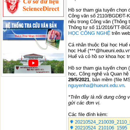
Hồ sơ tham gia tuyển chọn 
Công văn số 2110/BGDĐT-KH
nêu trong Công văn (Thông
Thông tư số 11/2016/TT-BG
HỌC CÔNG NGHỆ
trên web
Cá nhân thuộc Đại học Huế 
học Huế (***@hueuni.edu.vn
Huế và có hồ sơ khoa học t
Hồ sơ tham gia tuyển chọn 
học, Công nghệ và Quan hệ
29/5/2021
, bản mềm (file M
nguyenha@hueuni.edu.vn
.
*Trên đây là nôi dung côn
gửi các đơn vị.
Các file đính kèm:
20210524_210039_2110
20210524_210106_1595