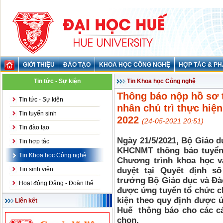
GIỚI THIỆU
ĐÀO TẠO
KHOA HỌC CÔNG NGHỆ
HỢP TÁC & PH
Tin tức - Sự kiện
Tin Khoa học Công nghệ
Thông báo nộp hồ sơ 
Tin tức - Sự kiện
nhân chủ trì thực hi
Tin tuyển sinh
2022
(24-05-2021 20:51)
Tin đào tạo
Ngày 21/5/2021, Bộ Giáo 
Tin hợp tác
KHCNMT thông báo tuyển 
Tin Khoa học Công nghệ
Chương trình khoa học 
Tin sinh viên
duyệt tại Quyết định s
trưởng Bộ Giáo dục và Đào
Hoạt động Đảng - Đoàn thể
được ứng tuyển tổ chức ch
kiện theo quy định được 
Liên kết
Huế thông báo cho các cá
chọn.