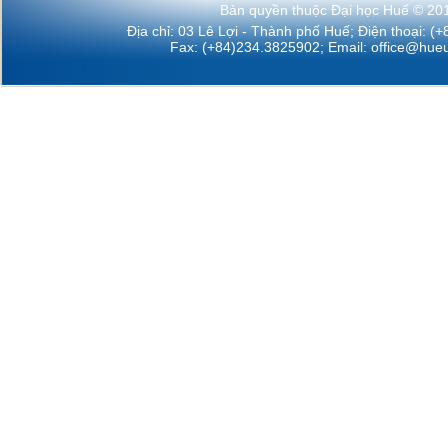
Bản quyền thuộc Đại học Huế © 20
Địa chỉ: 03 Lê Lợi - Thành phố Huế; Điện thoại: (
Fax: (+84)234.3825902; Email:
office@hueu