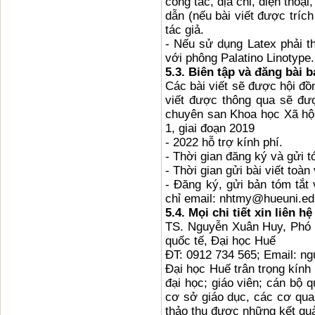
công tác, địa chỉ, điện thoạ
dẫn (nếu bài viết được trí
tác giả.
- Nếu sử dụng Latex phải 
với phông Palatino Linotype.
5.3. Biên tập và đăng bài 
Các bài viết sẽ được hội đồn
viết được thông qua sẽ đươ
chuyên san Khoa học Xã hội
1, giai đoạn 2019
- 2022 hỗ trợ kính phí.
- Thời gian đăng ký và gửi tó
- Thời gian gửi bài viết toa
- Đăng ký, gửi bản tóm tắt v
chỉ email: nhtmy@hueuni.ed
5.4. Mọi chi tiết xin liên hệ
TS. Nguyễn Xuân Huy, Phó 
quốc tế, Đại học Huế
ĐT: 0912 734 565; Email: 
Đại học Huế trân trọng kín
đại học; giáo viên; cán bộ
cơ sở giáo dục, các cơ quan
thảo thu được những kết quả