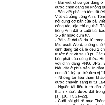
- Bài viết chưa gửi đăng ơ
được chọn đăng sẽ không gửi tr
- Bản viết phải có tóm tắt 
Việt và bằng tiếng Anh. Tóm
nội dung cơ bản của bài viết
công tác, địa chỉ cụ thể. Tóm
tiếng Anh đặt ở cuối bài bá
3-5 từ hoặc cụm từ.
- Bài viết dài tối đa 10 tra
Microsoft Word, phông chữ U
định dạng tất cả lề đều 2
trước 6 pt và sau 3 pt. Các 
bên phải của công thức. H
với định dạng PNG, JPG, 
biểu đặt ở phía trên. In đậm 
con số 1 ký tự, trừ đơn vị “đ
- Những tài liệu tham khảo 
được chuyển sang kí tự La-t
- Nguồn tài liệu trích dẫn la
tham khảo”, được đặt trong
[1], [10, Tr. 21–22].
- Cuối bài ghi rõ mục Thông 