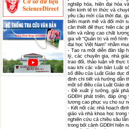
nghiệp hóa, hiện đại hóa và
nền kinh tế tri thức và c
yêu cầu mới của thời đại, gi
biến mạnh mẽ và đổi mới sá
cần thiết để thực hiện các p
tiến và nâng cao chất lượng 
gia về “Quản trị và mô hìn
đại học Việt Nam” nhằm mụ
- Tạo ra một diễn đàn tập h
lý, các chuyên gia, nhà gia
trao đổi, thảo luận về thự
sau khi các văn bản Luật s
số điều của Luật Giáo dục đ
định chi tiết và hướng dẫn 
một số điều của Luật Giáo du
- Đề xuất ý tưởng, giải pha
GDĐH phát triển, đáp ứng 
lượng cao phục vụ cho sự ng
- Kết nối các nhà hoạch đị
giáo và nhà khoa học tron
nghiên cứu cả chiều sâu lẫn ch
trong bối cảnh GDĐH hiện n