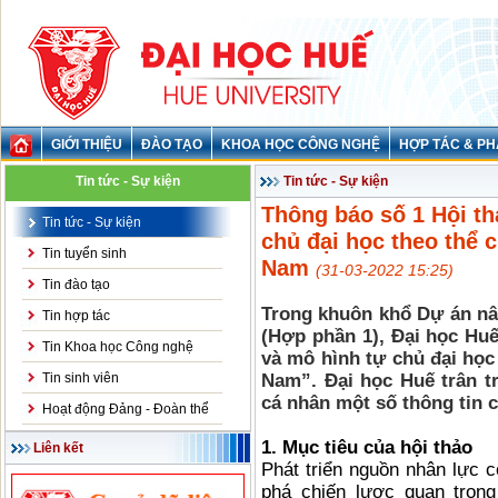
GIỚI THIỆU
ĐÀO TẠO
KHOA HỌC CÔNG NGHỆ
HỢP TÁC & PH
Tin tức - Sự kiện
Tin tức - Sự kiện
Thông báo số 1 Hội th
Tin tức - Sự kiện
chủ đại học theo thể 
Tin tuyển sinh
Nam
(31-03-2022 15:25)
Tin đào tạo
Trong khuôn khổ Dự án nâ
Tin hợp tác
(Hợp phần 1), Đại học Huế 
Tin Khoa học Công nghệ
và mô hình tự chủ đại học
Tin sinh viên
Nam”. Đại học Huế trân tr
cá nhân một số thông tin c
Hoạt động Đảng - Đoàn thể
1. Mục tiêu của hội thảo
Liên kết
Phát triển nguồn nhân lực có
phá chiến lược quan trọ