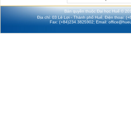
Bản quyền thuộc Đại học Huế © 20
Địa chỉ: 03 Lê Lợi - Thành phố Huế; Điện thoại: (
Fax: (+84)234.3825902; Email:
office@hueu