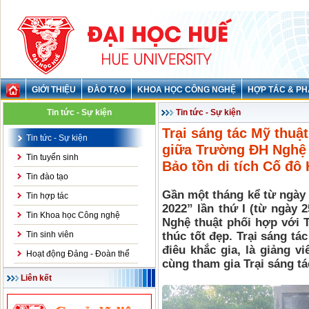
GIỚI THIỆU
ĐÀO TẠO
KHOA HỌC CÔNG NGHỆ
HỢP TÁC & PH
Tin tức - Sự kiện
Tin tức - Sự kiện
Trại sáng tác Mỹ thuậ
Tin tức - Sự kiện
giữa Trường ĐH Nghệ 
Tin tuyển sinh
Bảo tồn di tích Cố đô
Tin đào tạo
Gần một tháng kể từ ngày 
Tin hợp tác
2022” lần thứ I (từ ngày 
Tin Khoa học Công nghệ
Nghệ thuật phối hợp với T
Tin sinh viên
thúc tốt đẹp. Trại sáng tác
điêu khắc gia, là giảng v
Hoạt động Đảng - Đoàn thể
cùng tham gia Trại sáng t
Liên kết