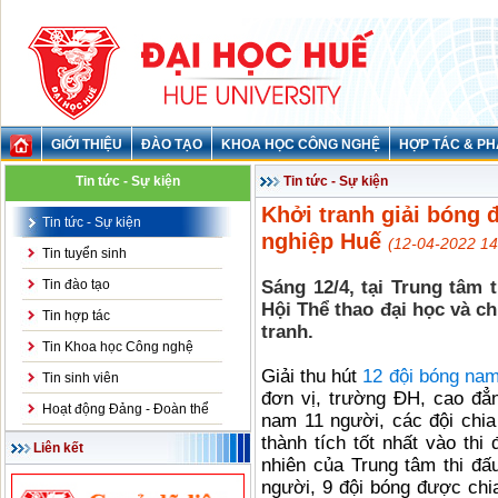
GIỚI THIỆU
ĐÀO TẠO
KHOA HỌC CÔNG NGHỆ
HỢP TÁC & PH
Tin tức - Sự kiện
Tin tức - Sự kiện
Khởi tranh giải bóng 
Tin tức - Sự kiện
nghiệp Huế
(12-04-2022 14
Tin tuyển sinh
Tin đào tạo
Sáng 12/4, tại Trung tâm 
Hội Thể thao đại học và c
Tin hợp tác
tranh.
Tin Khoa học Công nghệ
Giải thu hút
12 đội bóng nam
Tin sinh viên
đơn vị, trường ĐH, cao đẳn
Hoạt động Đảng - Đoàn thể
nam 11 người, các đội chia 
thành tích tốt nhất vào thi
Liên kết
nhiên của Trung tâm thi đấu
người, 9 đội bóng được chia