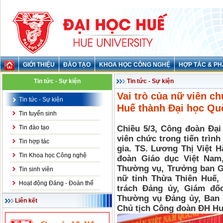
GIỚI THIỆU
ĐÀO TẠO
KHOA HỌC CÔNG NGHỆ
HỢP TÁC & PH
Tin tức - Sự kiện
Tin tức - Sự kiện
Vai trò của nữ viên ch
Tin tức - Sự kiện
Huế thành Đại học Qu
Tin tuyển sinh
Tin đào tạo
Chiều 5/3, Công đoàn Đại
viên chức trong tiến trìn
Tin hợp tác
gia. TS. Lương Thị Việt 
Tin Khoa học Công nghệ
đoàn Giáo dục Việt Nam
Thường vụ, Trưởng ban Gia
Tin sinh viên
nữ tỉnh Thừa Thiên Huế,
Hoạt động Đảng - Đoàn thể
trách Đảng ủy, Giám đố
Thường vụ Đảng ủy, Ban
Liên kết
Chủ tịch Công đoàn ĐH H