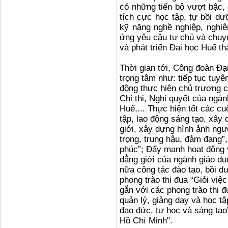
có những tiến bộ vượt bậc, 
tích cực học tập, tự bồi dư
kỹ năng nghề nghiệp, nghi
ứng yêu cầu tự chủ và chuyể
và phát triển Đại học Huế t
Thời gian tới, Công đoàn Đ
trọng tâm như: tiếp tục tuyê
động thực hiện chủ trương 
Chỉ thị, Nghị quyết của ngà
Huế,... Thực hiện tốt các c
tập, lao động sáng tạo, xây
giới, xây dựng hình ảnh ngư
trọng, trung hậu, đảm đang”,
phúc”; Đẩy mạnh hoạt động v
đẳng giới của ngành giáo d
nữa công tác đào tạo, bồi dư
phong trào thi đua “Giỏi việ
gắn với các phong trào thi 
quản lý, giảng dạy và học tậ
đạo đức, tự học và sáng tạo
Hồ Chí Minh".