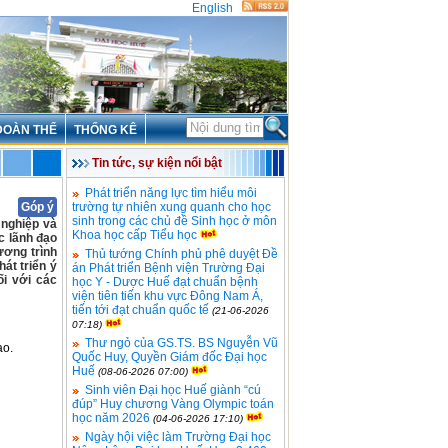
English
ĐOÀN THỂ
THỐNG KÊ
Tin tức, sự kiện nổi bật
Phát triển năng lực tìm hiểu môi
Góp ý
trường tự nhiên xung quanh cho học
sinh trong các chủ đề Sinh học ở môn
 nghiệp và
Khoa học cấp Tiểu học
c lãnh đạo
ương trình
Thủ tướng Chính phủ phê duyệt Đề
át triển ý
án Phát triển Bệnh viện Trường Đại
ối với các
học Y - Dược Huế đạt chuẩn bệnh
viện tiên tiến khu vực Đông Nam Á,
tiến tới đạt chuẩn quốc tế
(21-06-2026
07:18)
Thư ngỏ của GS.TS. BS Nguyễn Vũ
ạo.
Quốc Huy, Quyền Giám đốc Đại học
Huế
(08-06-2026 07:00)
Sinh viên Đại học Huế giành “cú
đúp” Huy chương Vàng Olympic toán
học năm 2026
(04-06-2026 17:10)
Ngày hội việc làm Trường Đại học