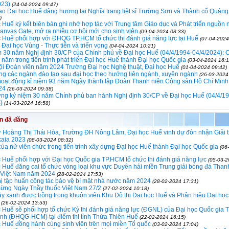
023)
(24-04-2024 09:47)
o Đại học Huế dâng hương tại Nghĩa trang liệt sĩ Trường Sơn và Thành cổ Quảng 
)
 Huế ký kết biên bản ghi nhớ hợp tác với Trung tâm Giáo dục và Phát triển nguồn 
anvas Gate, mở ra nhiều cơ hội mới cho sinh viên
(09-04-2024 08:33)
 Huể phối hợp với ĐHQG TP.HCM tổ chức thi đánh giá năng lực tại Huế
(07-04-2024
Đại học Vùng - Thực tiễn và triển vọng
(04-04-2024 10:21)
m 30 năm Nghị định 30/CP của Chính phủ về Đại học Huế (04/4/1994-04/4/2024):
năm trong tiến trình phát triển Đại học Huế thành Đại học Quốc gia
(03-04-2024 16:1
ội Đoàn viên năm 2024 Trường Đại học Nghệ thuật, Đại học Huế
(01-04-2024 09:42)
ng các ngành đào tạo sau đại học theo hướng liên ngành, xuyên ngành
(26-03-2024
hoạt động kỉ niệm 93 năm Ngày thành lập Đoàn Thanh niên Cộng sản Hồ Chí Minh
24
(26-03-2024 09:38)
ưng kỷ niệm 30 năm Chính phủ ban hành Nghị định 30/CP về Đại học Huế (04/4/1
)
(14-03-2024 16:58)
in đã đăng
ư Hoàng Thị Thái Hòa, Trường ĐH Nông Lâm, Đại học Huế vinh dự đón nhận Giải
kaia 2023
(08-03-2024 08:32)
 của nữ viên chức trong tiến trình xây dựng Đại học Huế thành Đại học Quốc gia
(06
 Huế phối hợp với Đại học Quốc gia TP.HCM tổ chức thi đánh giá năng lực
(05-03-2
 Huế đăng cai tổ chức vòng loại khu vực Duyên hải miền Trung giải bóng đá Than
 Việt Nam năm 2024
(28-02-2024 17:53)
ị tập huấn công tác bảo vệ bí mật nhà nước năm 2024
(28-02-2024 17:31)
ừng Ngày Thầy thuốc Việt Nam 27/2
(27-02-2024 10:18)
y xanh được trồng trong khuôn viên Khu Đô thị Đại học Huế và Phân hiệu Đại học
(26-02-2024 13:53)
 Huế sẽ phối hợp tổ chức Kỳ thi đánh giá năng lực (ĐGNL) của Đại học Quốc gia
nh (ĐHQG-HCM) tại điểm thi tỉnh Thừa Thiên Huế
(22-02-2024 16:15)
 Huế đồng hành cùng sinh viên trên mọi miền Tổ quốc
(03-02-2024 17:04)