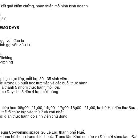
 kết quả kiểm chứng, hoàn thiện mô hình kinh doanh
:
 3.0
 DEMO DAYS
 gọi vốn đầu tư
rình gọi vốn đầu tư
:
 Pitching
Pitching
:
p học trực tiếp, mỗi lớp 30 - 35 sinh viên.
ời lượng 06 buổi học trực tiếp và các buổi thực hành.
ia thành 5 nhóm thực hành mỗi lớp.
mo Day cho 3 đến 4 lớp mỗi tháng.
:
c lớp học: 08g00 - 11g00; 14g00 - 17g00; 18g00 - 21g00, từ thứ Hai đến thứ Sáu.
 thể tổ chức lớp vào thứ 7 và chủ nhật.
ời gian thực hành do sinh viên chủ động.
euni Co-working space, 20 Lê Lợi, thành phố Huế.
 dụng hệ thống trang thiết bị của Trung tâm Khởi nghiệp và Đổi mới sáng tạo - Đại