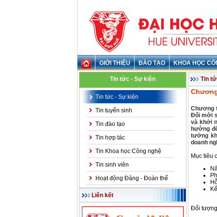
GIỚI THIỆU
ĐÀO TẠO
KHOA HỌC CÔ
Tin tức - Sự kiện
Tin tứ
Chương 
Tin tức - Sự kiện
Chương t
Tin tuyển sinh
Đổi mới s
và khởi 
Tin đào tạo
hướng đến
tưởng kh
Tin hợp tác
doanh ngh
Tin Khoa học Công nghệ
Mục tiêu c
Tin sinh viên
Nâ
Ph
Hoạt động Đảng - Đoàn thể
Hỗ
Kế
Liên kết
Đối tượng