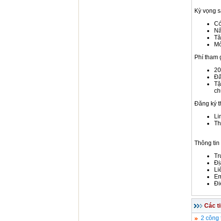
Kỳ vọng s
Có
Nâ
Tă
Mở
Phí tham 
20
Đă
Tặ
ch
Đăng ký t
Li
Th
Thông tin 
Tr
Đị
Li
Em
Đi
Các t
2 công 