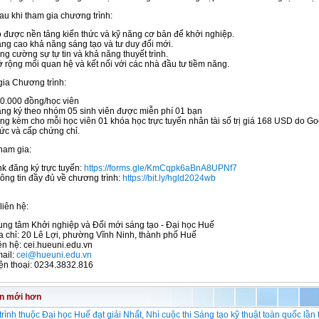
au khi tham gia chương trình:
 được nền tảng kiến thức và kỹ năng cơ bản để khởi nghiệp.
ng cao khả năng sáng tạo và tư duy đổi mới.
ng cường sự tự tin và khả năng thuyết trình.
 rộng mối quan hệ và kết nối với các nhà đầu tư tiềm năng.
gia Chương trình:
0.000 đồng/học viên
ng ký theo nhóm 05 sinh viên được miễn phí 01 bạn
ng kèm cho mỗi học viên 01 khóa học trực tuyến nhân tài số trị giá 168 USD do Go
ức và cấp chứng chỉ.
ham gia:
nk đăng ký trực tuyến:
https://forms.gle/KmCqpk6aBnA8UPNf7
ông tin đầy đủ về chương trình:
https://bit.ly/hgld2024wb
liên hệ:
ung tâm Khởi nghiệp và Đổi mới sáng tạo - Đại học Huế
a chỉ: 20 Lê Lợi, phường Vĩnh Ninh, thành phố Huế
ên hệ: cei.hueuni.edu.vn
ail:
cei@hueuni.edu.vn
ện thoại: 0234.3832.816
in mới hơn
trình thuộc Đại học Huế đạt giải Nhất, Nhì cuộc thi Sáng tạo kỹ thuật toàn quốc lần