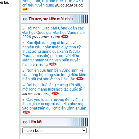
Nông Lâm, Đại học Huế: Hơn 2.460
n tại.
chỉ tiêu tuyển dụng
(01-06-2026 08:00)
.
Tin tức, sự kiện mới nhất
Hội nghị Giao ban Công đoàn các
Đại học Quốc gia, Đại học Vùng năm
2026
(07-08-2026 19:29)
Xác định đa dạng di truyền và
nghiên cứu hoàn thiện quy trình kỹ
thuật ương giống cua xanh (Scylla
Paramamosain) phù hợp với điều
kiện tự nhiên vùng ven biển duyên
hải miền Trung
Nghiên cứu tính bền vững sinh kế
của nông hộ trồng sắn trong điều kiện
biến đổi khí hậu ở tỉnh Đắk Lắk
Đại học Huế tăng cường kết nối,
mở rộng mạng lưới hợp tác quốc tế
(06-08-2026 13:50)
Các yếu tố ảnh hưởng đến ý định
tham gia của người dân địa phương
vào phát triển du lịch biển Bình Thuận
Liên kết