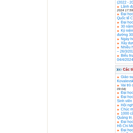
(2022 - 2
Lãnh đạ
2024 17:59
Đại học
Quốc tế C
Đại học
30 năm 
Kỷ niệ
đường 30 
Ngày h
Xây dự
Nhiều 
– 26/3/20
Biểu tr
04/4/2024
Các t
Giáo s
Kovalevs
Vai trò
09:04)
Đại học
Đại học
Sinh viên
Hội ngh
Chúc m
1000 câ
Quảng trị.
Đại học
Hồ Chí Mi
Đại học