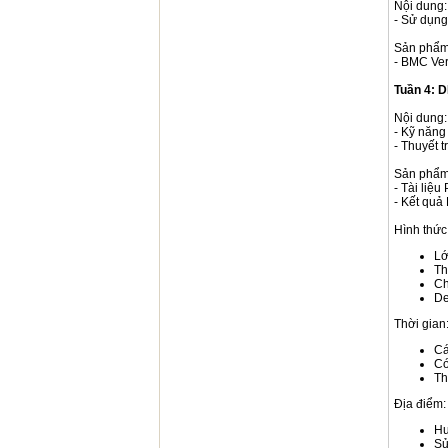
Nội dung:
- Sử dụng
Sản phẩm
- BMC Ver
Tuần 4:
Nội dung:
- Kỹ năng
- Thuyết t
Sản phẩm
- Tài liệu
- Kết quả 
Hình thức
Lớ
Th
Ch
De
Thời gian
Cá
Có
Th
Địa điểm:
Hu
Sử