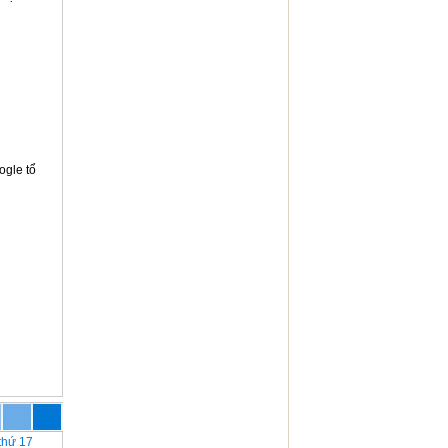
ogle tổ
 thứ 17