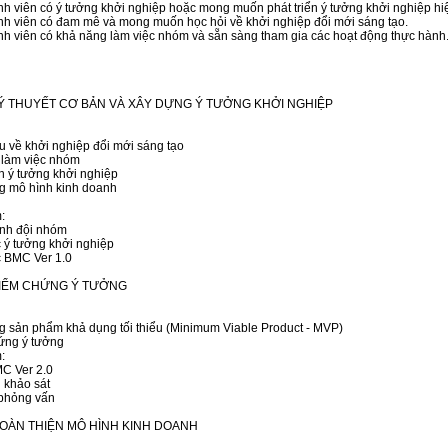
nh viên có ý tưởng khởi nghiệp hoặc mong muốn phát triển ý tưởng khởi nghiệp hiệ
nh viên có đam mê và mong muốn học hỏi về khởi nghiệp đổi mới sáng tạo.
nh viên có khả năng làm việc nhóm và sẵn sàng tham gia các hoạt động thực hành
 LÝ THUYẾT CƠ BẢN VÀ XÂY DỰNG Ý TƯỞNG KHỞI NGHIỆP
iệu về khởi nghiệp đổi mới sáng tạo
 làm việc nhóm
ển ý tưởng khởi nghiệp
g mô hình kinh doanh
:
ành đội nhóm
 ý tưởng khởi nghiệp
 BMC Ver 1.0
 KIỂM CHỨNG Ý TƯỞNG
g sản phẩm khả dụng tối thiểu (Minimum Viable Product - MVP)
ứng ý tưởng
:
C Ver 2.0
 khảo sát
 phỏng vấn
 HOÀN THIỆN MÔ HÌNH KINH DOANH