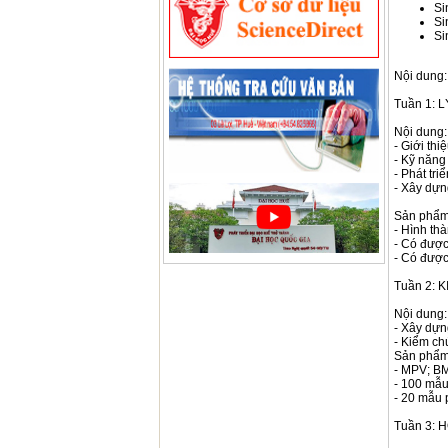
Si
Si
Si
Nội dung:
Tuần 1:
Nội dung:
- Giới th
- Kỹ năng
- Phát tri
- Xây dựn
Sản phẩm
- Hình th
- Có được
- Có được
Tuần 2:
Nội dung:
- Xây dựn
- Kiểm ch
Sản phẩm
- MPV; BM
- 100 mẫu
- 20 mẫu
Tuần 3: