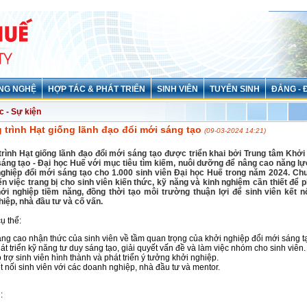
NG NGHỆ
HỢP TÁC & PHÁT TRIỂN
SINH VIÊN
TUYỂN SINH
ĐẢNG - 
c - Sự kiện
trình Hạt giống lãnh đạo đổi mới sáng tạo
(09-03-2024 14:21)
rình Hạt giống lãnh đạo đổi mới sáng tạo được triển khai bởi Trung tâm Khởi
áng tạo - Đại học Huế với mục tiêu tìm kiếm, nuôi dưỡng để nâng cao năng lự
nghiệp đổi mới sáng tạo cho 1.000 sinh viên Đại học Huế trong năm 2024. Ch
 việc trang bị cho sinh viên kiến thức, kỹ năng và kinh nghiệm cần thiết để ph
ởi nghiệp tiềm năng, đồng thời tạo môi trường thuận lợi để sinh viên kết n
iệp, nhà đầu tư và cố vấn.
ụ thể:
ng cao nhận thức của sinh viên về tầm quan trọng của khởi nghiệp đổi mới sáng t
át triển kỹ năng tư duy sáng tạo, giải quyết vấn đề và làm việc nhóm cho sinh viên.
 trợ sinh viên hình thành và phát triển ý tưởng khởi nghiệp.
t nối sinh viên với các doanh nghiệp, nhà đầu tư và mentor.
: