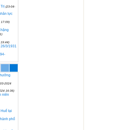
Trị
(23-04-
nhân lực
 17:09)
 Chặng
1)
 19:44)
 26/3/1931
994-
 thưởng
-03-2024
024 16:36)
h niên
 Huế tại
 Thành phố