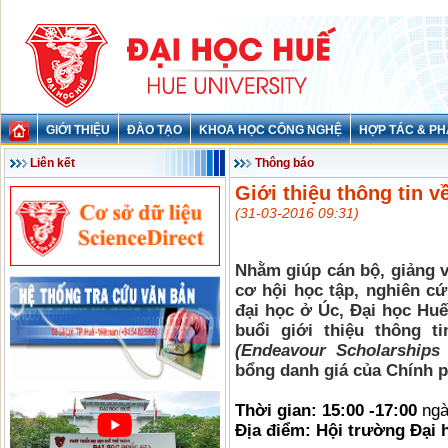
GIỚI THIỆU
ĐÀO TẠO
KHOA HỌC CÔNG NGHỆ
HỢP TÁC & PH
Liên kết
Thông báo
Giới thiệu thông tin 
(31-03-2016 09:31)
Nhằm giúp cán bộ, giảng 
cơ hội học tập, nghiên cứ
đại học ở Úc, Đại học H
buổi giới thiệu thông 
(Endeavour Scholarships 
bổng danh giá của Chính p
Thời gian: 15:00 -17:00
ng
Địa điểm: Hội trường Đại h