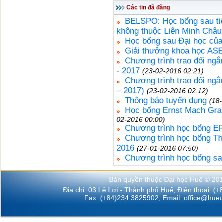
Các tin đã đăng
BELSPO: Học bổng sau tiê
không thuộc Liên Minh Châu
Học bổng sau Đại học củ
Giải thưởng khoa học AS
Chương trình trao đổi ng
- 2017
(23-02-2016 02:21)
Chương trình trao đổi ng
– 2017)
(23-02-2016 02:12)
Thông báo tuyển dụng
(18
Học bổng Ernst Mach Gran
02-2016 00:00)
Chương trình học bổng E
Chương trình học bổng Th
2016
(27-01-2016 07:50)
Chương trình học bổng sa
Bản quyền thuộc Đại học Huế © 20
Địa chỉ: 03 Lê Lợi - Thành phố Huế; Điện thoại: (
Fax: (+84)234.3825902; Email:
office@hueu