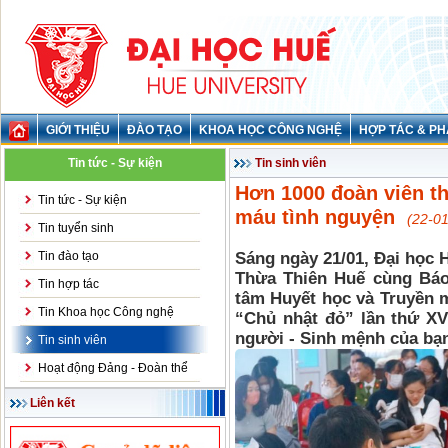
GIỚI THIỆU
ĐÀO TẠO
KHOA HỌC CÔNG NGHỆ
HỢP TÁC & PH
Tin tức - Sự kiện
Tin sinh viên
Hơn 1000 đoàn viên th
Tin tức - Sự kiện
máu tình nguyện
(22-0
Tin tuyển sinh
Tin đào tạo
Sáng ngày 21/01, Đại họ
Thừa Thiên Huế cùng Báo
Tin hợp tác
tâm Huyết học và Truyền má
Tin Khoa học Công nghệ
“Chủ nhật đỏ” lần thứ XV
người - Sinh mệnh của bạn 
Tin sinh viên
Hoạt động Đảng - Đoàn thể
Liên kết