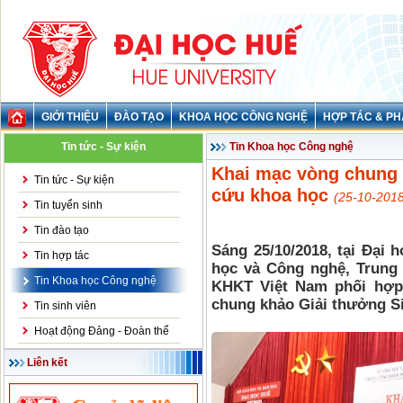
GIỚI THIỆU
ĐÀO TẠO
KHOA HỌC CÔNG NGHỆ
HỢP TÁC & PH
Tin tức - Sự kiện
Tin Khoa học Công nghệ
Khai mạc vòng chung 
Tin tức - Sự kiện
cứu khoa học
(25-10-2018
Tin tuyển sinh
Tin đào tạo
Sáng 25/10/2018, tại Đại 
Tin hợp tác
học và Công nghệ, Trung
Tin Khoa học Công nghệ
KHKT Việt Nam phối hợp
chung khảo Giải thưởng S
Tin sinh viên
Hoạt động Đảng - Đoàn thể
Liên kết