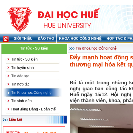
GIỚI THIỆU
ĐÀO TẠO
KHOA HỌC CÔNG NGHỆ
HỢP TÁC & PH
Tin tức - Sự kiện
Tin Khoa học Công nghệ
Đẩy mạnh hoạt động sở
Tin tức - Sự kiện
thương mại hóa kết q
Tin tuyển sinh
Tin đào tạo
Đó là một trong những kế
Tin hợp tác
nghị giao ban công tác 
Tin Khoa học Công nghệ
Huế ngày 15/12. Hội nghị
viện thành viên, khoa, phâ
Tin sinh viên
Hoạt động Đảng - Đoàn thể
Liên kết