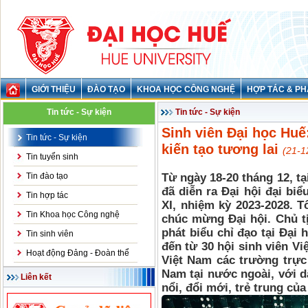
GIỚI THIỆU
ĐÀO TẠO
KHOA HỌC CÔNG NGHỆ
HỢP TÁC & PH
Tin tức - Sự kiện
Tin tức - Sự kiện
Sinh viên Đại học Huế
Tin tức - Sự kiện
kiến tạo tương lai
(21-1
Tin tuyển sinh
Tin đào tạo
Từ ngày 18-20 tháng 12, t
đã diễn ra Đại hội đại bi
Tin hợp tác
XI, nhiệm kỳ 2023-2028. 
Tin Khoa học Công nghệ
chúc mừng Đại hội. Chủ t
phát biểu chỉ đạo tại Đại 
Tin sinh viên
đến từ 30 hội sinh viên Vi
Hoạt động Đảng - Đoàn thể
Việt Nam các trường trực 
Nam tại nước ngoài, với d
Liên kết
nổi, đổi mới, trẻ trung của