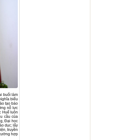
ại buổi làm
Nghĩa biểu
ào tạo báo
ững nỗ lực
c Huế luôn
êu cầu của
g, Đại học
áo dục; lấy
iện, truyền
g cường hợp