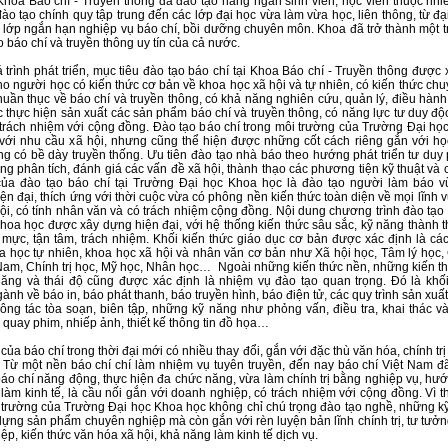
hoa Báo chí - Truyền thông đã đào tạo hàng ngàn sinh viên, học viên thuộc nhi
đào tạo chính quy tập trung đến các lớp đại học vừa làm vừa học, liên thông, từ đ
 lớp ngắn hạn nghiệp vụ báo chí, bồi dưỡng chuyên môn. Khoa đã trở thành một t
o báo chí và truyền thông uy tín của cả nước.
 trình phát triển, mục tiêu đào tạo báo chí tại Khoa Báo chí - Truyền thông được 
ho người học có kiến thức cơ bản về khoa học xã hội và tự nhiên, có kiến thức ch
huần thục về báo chí và truyền thông, có khả năng nghiên cứu, quản lý, điều hàn
c thực hiện sản xuất các sản phẩm báo chí và truyền thông, có năng lực tư duy độ
 trách nhiệm với cộng đồng. Đào tạo báo chí trong môi trường của Trường Đại họ
với nhu cầu xã hội, nhưng cũng thể hiện được những cốt cách riêng gắn với họ
ng có bề dày truyền thống. Ưu tiên đào tạo nhà báo theo hướng phát triển tư duy
ng phân tích, đánh giá các vấn đề xã hội, thành thạo các phương tiện kỹ thuật và
của đào tạo báo chí tại Trường Đại học Khoa học là đào tạo người làm báo 
iện đại, thích ứng với thời cuộc vừa có phông nền kiến thức toàn diện về mọi lĩnh 
ội, có tính nhân văn và có trách nhiệm cộng đồng. Nội dung chương trình đào tạo
hoa học được xây dựng hiện đại, với hệ thống kiến thức sâu sắc, kỹ năng thành t
mực, tận tâm, trách nhiệm. Khối kiến thức giáo dục cơ bản được xác định là cá
a học tự nhiên, khoa học xã hội và nhân văn cơ bản như Xã hội học, Tâm lý học,
Nam, Chính trị học, Mỹ học, Nhân học… Ngoài những kiến thức nền, những kiến t
ăng và thái độ cũng được xác định là nhiệm vụ đào tạo quan trọng. Đó là khối
ành về báo in, báo phát thanh, báo truyền hình, báo điện tử, các quy trình sản xu
công tác tòa soạn, biên tập, những kỹ năng như phỏng vấn, điều tra, khai thác v
, quay phim, nhiếp ảnh, thiết kế thông tin đồ họa…
ủa báo chí trong thời đại mới có nhiều thay đổi, gắn với đặc thù văn hóa, chính trị
 Từ một nền báo chí chí làm nhiệm vụ tuyên truyền, đến nay báo chí Việt Nam đã
áo chí năng động, thực hiện đa chức năng, vừa làm chính trị bằng nghiệp vụ, hư
 làm kinh tế, là cầu nối gắn với doanh nghiệp, có trách nhiệm với cộng đồng. Vì t
 trường của Trường Đại học Khoa học không chỉ chú trọng đào tạo nghề, những k
 dựng sản phẩm chuyên nghiệp mà còn gắn với rèn luyện bản lĩnh chính trị, tư tưở
ệp, kiến thức văn hóa xã hội, khả năng làm kinh tế dịch vụ.