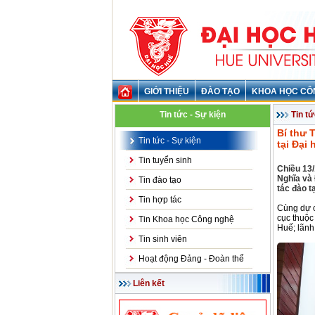
GIỚI THIỆU
ĐÀO TẠO
KHOA HỌC CÔ
Tin tức - Sự kiện
Tin tứ
Bí thư 
Tin tức - Sự kiện
tại Đại
Tin tuyển sinh
Chiều 13
Nghĩa và
Tin đào tạo
tác đào t
Tin hợp tác
Cùng dự c
cục thuộc
Tin Khoa học Công nghệ
Huế; lãnh
Tin sinh viên
Hoạt động Đảng - Đoàn thể
Liên kết