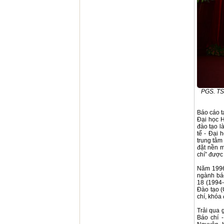
PGS. TS
Báo cáo t
Đại học H
đào tạo l
tế - Đại 
trung tâm
đặt nền m
chí” được
Năm 1996
ngành báo
18 (1994
Đào tạo 
chí, khóa
Trải qua 
Báo chí 