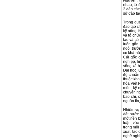
Nguyên. K
nhau, từ 
2 đến các
sở đào tạ
Trong quá
đào tạo c
kỹ năng t
và tổ chứ
tạo và có
luôn gắn 
ngôi trườ
có khả nă
Cái gốc 
nghiệp, h
sống xã h
Đại học K
độ chuẩn 
thuộc kho
hóa Việt 
môn, kỹ n
chuyên ng
báo chí, 
nguồn tin
Nhiệm vụ c
đất nước.
một nền b
luận, vừa
trong môi
xuất, tạo
nghề nghi