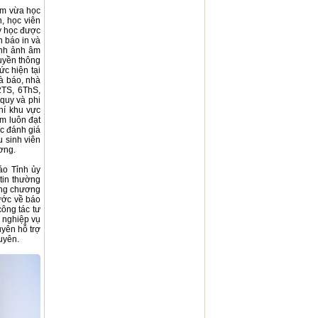
àm vừa học
, học viên
ạy học được
h báo in và
 nh ảnh âm
ruyền thông
c hiện tại
à báo, nhà
2TS, 6ThS,
quy và phi
hí khu vực
m luôn đạt
ợc đánh giá
u sinh viên
ơng.
áo Tỉnh ủy
 tin thường
ựng chương
nước về báo
công tác tư
 nghiệp vụ
uyên hỗ trợ
uyên.