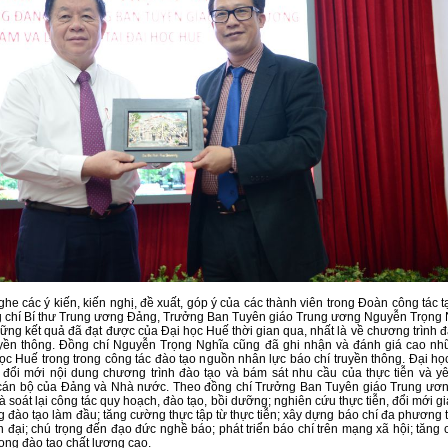
ghe các ý kiến, kiến nghị, đề xuất, góp ý của các thành viên trong Đoàn công tác t
g chí Bí thư Trung ương Đảng, Trưởng Ban Tuyên giáo Trung ương Nguyễn Trọng 
ng kết quả đã đạt được của Đại học Huế thời gian qua, nhất là về chương trình đ
uyền thông. Đồng chí Nguyễn Trọng Nghĩa cũng đã ghi nhận và đánh giá cao nh
ọc Huế trong trong công tác đào tạo nguồn nhân lực báo chí truyền thông. Đại họ
 đổi mới nội dung chương trình đào tạo và bám sát nhu cầu của thực tiễn và y
 cán bộ của Đảng và Nhà nước. Theo đồng chí Trưởng Ban Tuyên giáo Trung ươn
à soát lại công tác quy hoạch, đào tạo, bồi dưỡng; nghiên cứu thực tiễn, đổi mới gi
g đào tạo làm đầu; tăng cường thực tập từ thực tiễn; xây dựng báo chí đa phương t
n đại; chú trọng đến đạo đức nghề báo; phát triển báo chí trên mạng xã hội; tăn
rọng đào tạo chất lượng cao.