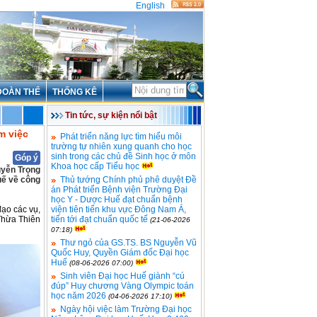
English
ĐOÀN THỂ
THỐNG KÊ
Tin tức, sự kiện nổi bật
m việc
Phát triển năng lực tìm hiểu môi
trường tự nhiên xung quanh cho học
sinh trong các chủ đề Sinh học ở môn
Góp ý
Khoa học cấp Tiểu học
uyễn Trọng
uế về công
Thủ tướng Chính phủ phê duyệt Đề
án Phát triển Bệnh viện Trường Đại
học Y - Dược Huế đạt chuẩn bệnh
đạo các vụ,
viện tiên tiến khu vực Đông Nam Á,
Thừa Thiên
tiến tới đạt chuẩn quốc tế
(21-06-2026
07:18)
Thư ngỏ của GS.TS. BS Nguyễn Vũ
Quốc Huy, Quyền Giám đốc Đại học
Huế
(08-06-2026 07:00)
Sinh viên Đại học Huế giành “cú
đúp” Huy chương Vàng Olympic toán
học năm 2026
(04-06-2026 17:10)
Ngày hội việc làm Trường Đại học