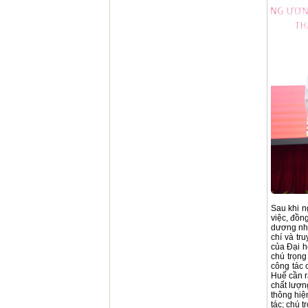
Sau khi n
việc, đồn
dương nhữ
chí và tr
của Đại h
chú trọng
công tác
Huế cần r
chất lượn
thông hiệ
tác; chú t