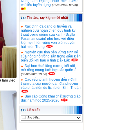
Nông Lâm, Đại học Huế: Hơn 2.460
chỉ tiêu tuyển dụng
(01-06-2026 08:00)
Tin tức, sự kiện mới nhất
Xác định đa dạng di truyền và
nghiên cứu hoàn thiện quy trình kỹ
thuật ương giống cua xanh (Scylla
Paramamosain) phù hợp với điều
kiện tự nhiên vùng ven biển duyên
hải miền Trung
Nghiên cứu tính bền vững sinh kế
của nông hộ trồng sắn trong điều kiện
biến đổi khí hậu ở tỉnh Đắk Lắk
Đại học Huế tăng cường kết nối,
mở rộng mạng lưới hợp tác quốc tế
(06-08-2026 13:50)
Các yếu tố ảnh hưởng đến ý định
 làm việc
tham gia của người dân địa phương
vào phát triển du lịch biển Bình Thuận
Báo cáo Công khai chất lượng giáo
dục năm học 2025-2026
Liên kết