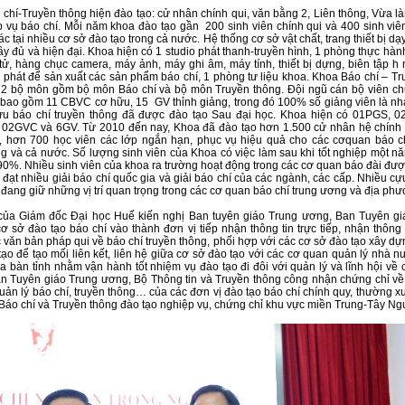
chí-Truyền thông hiện đào tạo: cử nhân chính qui, văn bằng 2, Liên thông, Vừa l
 vụ báo chí. Mỗi năm khoa đào tạo gần 200 sinh viên chính qui và 400 sinh viên
ác tại nhiều cơ sở đào tạo trong cả nước. Hệ thống cơ sở vật chất, trang thiết bị d
đầy đủ và hiện đại. Khoa hiện có 1 studio phát thanh-truyền hình, 1 phòng thực hàn
tử, hàng chục camera, máy ảnh, máy ghi âm, máy tính, thiết bị dựng, biên tập h
u phát để sản xuất các sản phẩm báo chí, 1 phòng tư liệu khoa. Khoa Báo chí – T
2 bộ môn gồm bộ môn Báo chí và bộ môn Truyền thông. Đội ngũ cán bộ viên chứ
bao gồm 11 CBVC cơ hữu, 15 GV thỉnh giảng, trong đó 100% số giảng viên là nh
ứu báo chí truyền thông đã được đào tạo Sau đại học. Khoa hiện có 01PGS, 0
02GVC và 6GV. Từ 2010 đến nay, Khoa đã đào tạo hơn 1.500 cử nhân hệ chính 
y, hơn 700 học viên các lớp ngắn hạn, phục vụ hiệu quả cho các cơquan báo c
g và cả nước. Số lượng sinh viên của Khoa có việc làm sau khi tốt nghiệp một nă
 90%. Nhiều sinh viên của khoa ra trường hoạt động trong các cơ quan báo đài đư
à đạt nhiều giải báo chí quốc gia và giải báo chí của các ngành, các cấp. Nhiều cự
đang giữ những vị trí quan trọng trong các cơ quan báo chí trung ương và địa phư
của Giám đốc Đại học Huế kiến nghị Ban tuyên giáo Trung ương, Ban Tuyên gi
ơ sở đào tạo báo chí vào thành đơn vị tiếp nhận thông tin trực tiếp, nhận thông
 văn bản pháp qui về báo chí truyền thông, phối hợp với các cơ sở đào tạo xây d
 tạo để tạo mối liên kết, liên hệ giữa cơ sở đào tạo với các cơ quan quản lý nhà 
địa bàn tỉnh nhằm vận hành tốt nhiệm vụ đào tạo đi đôi với quản lý và lĩnh hội về 
n Tuyên giáo Trung ương, Bộ Thông tin và Truyền thông công nhận chứng chỉ về
quản lý báo chí, truyền thông… của các đơn vị đào tạo báo chí chính quy, thường x
Báo chí và Truyền thông đào tạo nghiệp vụ, chứng chỉ khu vực miền Trung-Tây Ng