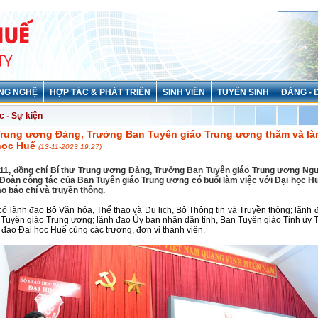
NG NGHỆ
HỢP TÁC & PHÁT TRIỂN
SINH VIÊN
TUYỂN SINH
ĐẢNG - 
c - Sự kiện
Trung ương Đảng, Trưởng Ban Tuyên giáo Trung ương thăm và là
 học Huế
(13-11-2023 19:27)
/11, đồng chí Bí thư Trung ương Đảng, Trưởng Ban Tuyên giáo Trung ương Ng
 Đoàn công tác của Ban Tuyên giáo Trung ương có buổi làm việc với Đại học H
ạo báo chí và truyền thông.
ó lãnh đạo Bộ Văn hóa, Thể thao và Du lịch, Bộ Thông tin và Truyền thông; lãnh 
 Tuyên giáo Trung ương; lãnh đạo Ủy ban nhân dân tỉnh, Ban Tuyên giáo Tỉnh ủy 
 đạo Đại học Huế cùng các trường, đơn vị thành viên.