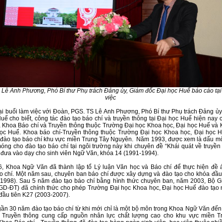
 Lê Anh Phương, Phó Bí thư Phụ trách Đảng ủy, Giám đốc Đại học Huế báo cáo tại
việc
ại buổi làm việc với Đoàn, PGS. TS Lê Anh Phương, Phó Bí thư Phụ trách Đảng ủy
uế cho biết, công tác đào tạo báo chí và truyền thông tại Đại học Huế hiện nay 
à Khoa Báo chí và Truyền thông thuộc Trường Đại học Khoa học, Đại học Huế và
học Huế. Khoa báo chí-Truyền thông thuộc Trường Đại học Khoa học, Đại học H
 đào tạo báo chí khu vực miền Trung Tây Nguyên. Năm 1993, được xem là dấu mố
óng cho đào tạo báo chí tại ngôi trường này khi chuyên đề “Khái quát về truyền
 đưa vào dạy cho sinh viên Ngữ Văn, khóa 14 (1991-1994).
, Khoa Ngữ Văn đã thành lập tổ Lý luận Văn học và Báo chí để thực hiện đề 
 chí. Một năm sau, chuyên ban báo chí được xây dựng và đào tạo cho khóa đầu 
-1998). Sau 5 năm đào tạo báo chí bằng hình thức chuyên ban, năm 2003, Bộ G
(GD-ĐT) đã chính thức cho phép Trường Đại học Khoa học, Đại học Huế đào tạo
 đầu tiên K27 (2003-2007).
gần 30 năm đào tạo báo chí từ khi mới chỉ là một bộ môn trong Khoa Ngữ Văn đến
- Truyền thông cung cấp nguồn nhân lực chất lượng cao cho khu vực miền T