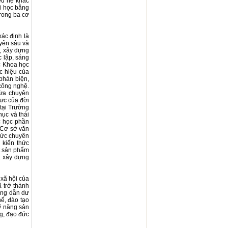
ều hệ khác
ại học bằng
rong ba cơ
xác định là
uyên sâu và
h, xây dựng
c lập, sáng
c Khoa học
c hiệu của
 phản biện,
 công nghệ.
vừa chuyên
vực của đời
 tại Trường
hục và thái
c học phần
 Cơ sở văn
hức chuyên
 kiến thức
ất sản phẩm
à xây dựng
 xã hội của
 trở thành
ớng dẫn dư
hế, đào tạo
ỹ năng sản
ng, đạo đức