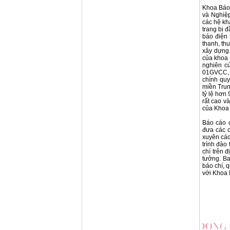
Khoa Báo 
và Nghiệp
các hệ kh
trang bị 
báo điện 
thanh, th
xây dựng 
của khoa 
nghiên c
01GVCC, 
chính qu
miền Trun
tỷ lệ hơn
rất cao v
của Khoa 
Báo cáo 
đưa các c
xuyên các
trình đào
chí trên 
tưởng. Ba
báo chí, 
với Khoa 