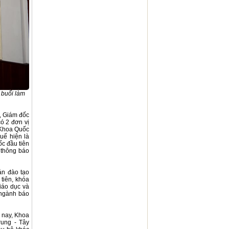
 buổi làm
, Giám đốc
có 2 đơn vị
 Khoa Quốc
uế hiện là
c đầu tiên
 thông báo
án đào tạo
tiên, khóa
iáo dục và
 ngành báo
 nay, Khoa
rung - Tây