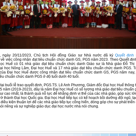
, ngày 20/11/2023, Chủ tịch Hội đồng Giáo sư Nhà nước đã ký
Quyết định
về việc công nhận đạt tiêu chuẩn chức danh GS, PGS năm 2023. Theo Quyết địn
học Huế có 01 nhà giáo đạt tiêu chuẩn chức danh Giáo sư là Nhà giáo Đỗ Thị 
ại học Nông Lâm, Đại học Huế và 17 nhà giáo đạt tiêu chuẩn chức danh PGS. T
 của Đại học Huế được công nhận đạt tiêu chuẩn chức danh GS, PGS năm nay,
tiêu chuẩn chức danh PGS ở độ tuổi dưới 40 tuổi.
 tại buổi lễ trao quyết định, PGS.TS. Lê Anh Phương, Giám đốc Đại học Huế thông t
 5 năm (2019-2023), đây là năm Đại học Huế có số lượng nhà giáo đạt tiêu chuẩn 
sư cao nhất, là thành quả nỗ lực để khẳng định vị thế của các nhà giáo, góp sức lớ
rở thành Đại học Quốc gia. Đại học Huế tiếp tục có kế hoạch bồi dưỡng đội ngũ, t
 điều kiện thuận lợi để các nhà giáo tiếp tục cống hiến, đóng góp cho sự phát triển
ói riêng và sự nghiệp giáo dục đại học nước nhà nói chung.