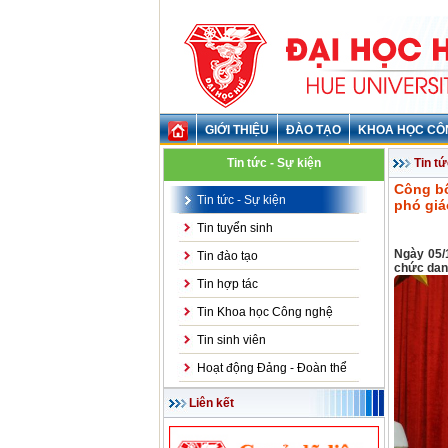
GIỚI THIỆU
ĐÀO TẠO
KHOA HỌC CÔ
Tin tức - Sự kiện
Tin tứ
Công bố
Tin tức - Sự kiện
phó gi
Tin tuyển sinh
Ngày 05/
Tin đào tạo
chức dan
Tin hợp tác
Tin Khoa học Công nghệ
Tin sinh viên
Hoạt động Đảng - Đoàn thể
Liên kết