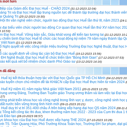
in mới hơn
điệp của Giám đốc Đại học Huế - CHÀO 2024
(31-12-2023 22:04)
ảng Trị và Đại học Huế tập trung nguồn lực để thành lập trường đại học thành viê
ại Quảng Trị
(25-12-2023 19:30)
 Hội thi văn nghệ viên chức, người lao động Đại học Huế lần thứ III, năm 2023
(24-
ị đại biểu viên chức người lao động Cơ quan Đại học Huế lần thứ XV năm học 2
3 10:53)
ên Đại học Huế: Vững bản sắc, Giàu khát vọng để kiến tạo tương lai
(21-12-2023 10:
 chiến binh Đại học Huế tổ chức các hoạt động kỷ niệm 79 năm ngày thành lập Q
 Việt Nam
(21-12-2023 09:29)
 Nghị quyết về việc công nhận Hiệu trưởng Trường Đại học Nghệ thuật, Đại học 
)
 các quyết định về công tác cán bộ Đại học Huế
(19-12-2023 15:56)
ĐH Nghệ thuật, Đại học Huế tổ chức triển lãm “Bóng thời Gian”
(17-12-2023 07:53)
báo kết quả xét bổ nhiệm chức danh Phó Giáo sư
(13-12-2023 14:16)
in đã đăng
 Huế ký kết thỏa thuận hợp tác với Đại học Quốc gia TP Hồ Chí Minh
(04-12-2023 20
báo tuyển chọn chủ nhiệm đề tài KH&CN cấp Đại học Huế thực hiên từ năm 2024
c Huế Kỷ niệm 41 năm ngày Nhà giáo Việt Nam 20/11
(20-11-2023 12:25)
Trung ương Đảng, Trưởng Ban Tuyên giáo Trung ương thăm và làm việc tại Đại họ
:27)
ớng phát triển khoa học và công nghệ trong lĩnh vực y, dược, công nghệ sinh học
n đất nước bền vững trong tình hình mới
(09-11-2023 20:21)
 Huế duy trì vị trí 351-400 châu Á trên bảng xếp hạng đại học QS năm 2024
(08-11-
ị Tổng kết công tác thi đua, khen thưởng năm học 2022 - 2023 của Cụm thi đua 1 
và Đào tạo
(28-10-2023 08:57)
 vực khoa học của Đại học Huế được xếp hạng THE 2024
(27-10-2023 10:28)
anh TS. Trần Quang Hóa, Phó Trưởng Khoa Toán học, Trường ĐH Sư phạm, đạt gi