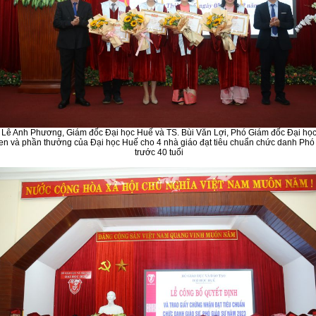
Lê Anh Phương, Giám đốc Đại học Huế và TS. Bùi Văn Lợi, Phó Giám đốc Đại học
en và phần thưởng của Đại học Huế cho 4 nhà giáo đạt tiêu chuẩn chức danh Phó
trước 40 tuổi