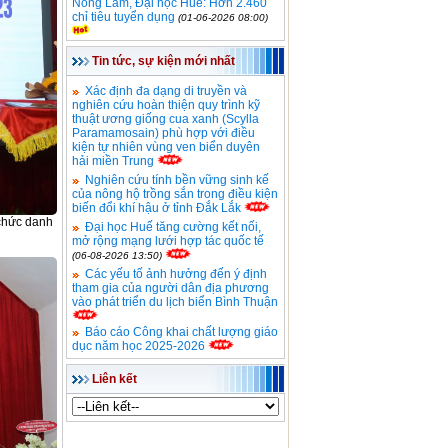
Nông Lâm, Đại học Huế: Hơn 2.460
chỉ tiêu tuyển dụng
(01-06-2026 08:00)
Tin tức, sự kiện mới nhất
Xác định đa dạng di truyền và
nghiên cứu hoàn thiện quy trình kỹ
thuật ương giống cua xanh (Scylla
Paramamosain) phù hợp với điều
kiện tự nhiên vùng ven biển duyên
hải miền Trung
Nghiên cứu tính bền vững sinh kế
của nông hộ trồng sắn trong điều kiện
biến đổi khí hậu ở tỉnh Đắk Lắk
chức danh
Đại học Huế tăng cường kết nối,
mở rộng mạng lưới hợp tác quốc tế
(06-08-2026 13:50)
Các yếu tố ảnh hưởng đến ý định
tham gia của người dân địa phương
vào phát triển du lịch biển Bình Thuận
Báo cáo Công khai chất lượng giáo
dục năm học 2025-2026
Liên kết