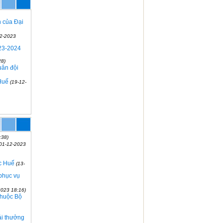
n của Đại
12-2023
023-2024
28)
uân đội
Huế
(19-12-
:38)
(01-12-2023
c Huế
(13-
 phục vụ
2023 18:16)
thuộc Bộ
ải thưởng