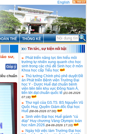
English
ĐOÀN THỂ
THỐNG KÊ
Tin tức, sự kiện nổi bật
iáo sư,
Phát triển năng lực tìm hiểu môi
trường tự nhiên xung quanh cho học
sinh trong các chủ đề Sinh học ở môn
Góp ý
Khoa học cấp Tiểu học
tiêu chuẩn
Thủ tướng Chính phủ phê duyệt Đề
án Phát triển Bệnh viện Trường Đại
học Y - Dược Huế đạt chuẩn bệnh
viện tiên tiến khu vực Đông Nam Á,
tiến tới đạt chuẩn quốc tế
(21-06-2026
07:18)
Thư ngỏ của GS.TS. BS Nguyễn Vũ
Quốc Huy, Quyền Giám đốc Đại học
Huế
(08-06-2026 07:00)
Sinh viên Đại học Huế giành “cú
đúp” Huy chương Vàng Olympic toán
học năm 2026
(04-06-2026 17:10)
Ngày hội việc làm Trường Đại học