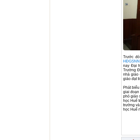
Trước đó
HĐGSNN
nay Đại 
Trường Đ
nhà giáo
giáo đạt 
Phát biểu
giai đoạn
phó giáo 
học Huế t
trường và
học Huế n