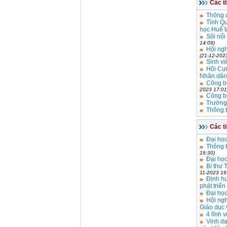
Các t
Thông 
Tỉnh Qu
học Huế t
Sôi nổi
14:09)
Hội ngh
(21-12-202
Sinh vi
Hội Cựu
Nhân dân
Công bố
2023 17:01
Công bố
Trường 
Thông 
Các t
Đại học
Thông 
16:30)
Đại họ
Bí thư 
11-2023 19
Định hư
phát triể
Đại học
Hội ngh
Giáo dục 
4 lĩnh
Vinh d