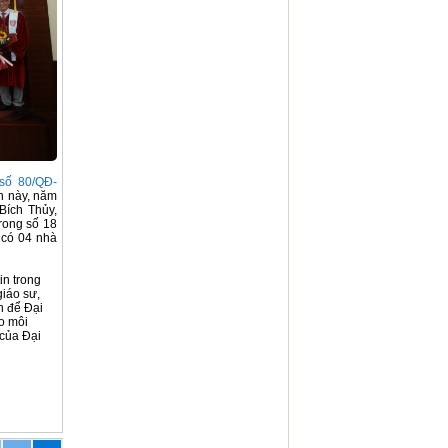
 số 80/QĐ-
h này, năm
Bích Thủy,
rong số 18
 có 04 nhà
in trong
giáo sư,
n để Đại
ạo môi
 của Đại