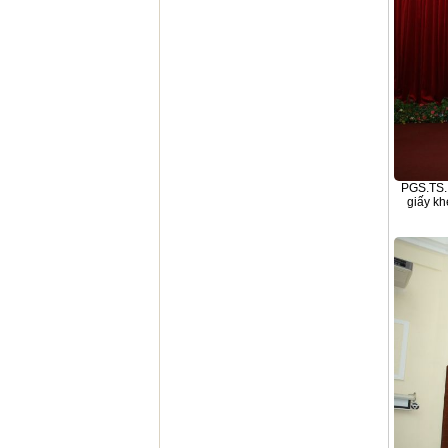
PGS.TS. 
giấy kh