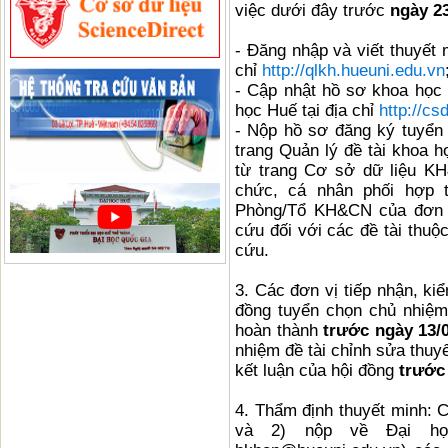
việc dưới đây trước
ngày 2
- Đăng nhập và viết thuyết m
chỉ
http://qlkh.hueuni.edu.vn
- Cập nhật hồ sơ khoa học
học Huế tại địa chỉ
http://c
- Nộp hồ sơ đăng ký tuyển 
trang Quản lý đề tài khoa h
từ trang Cơ sở dữ liệu K
chức, cá nhân phối hợp t
Phòng/Tổ KH&CN của đơn v
cứu đối với các đề tài thuộ
cứu.
3. Các đơn vị tiếp nhận, ki
đồng tuyển chọn chủ nhiệm
hoàn thành
trước ngày 13/
nhiệm đề tài chỉnh sửa thuyế
kết luận của hội đồng
trước
4. Thẩm định thuyết minh: C
và 2) nộp về Đại họ