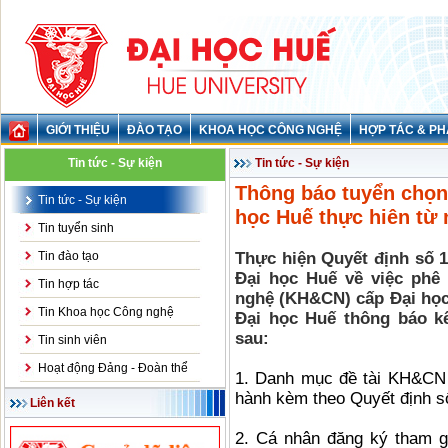
GIỚI THIỆU
ĐÀO TẠO
KHOA HỌC CÔNG NGHỆ
HỢP TÁC & PH
Tin tức - Sự kiện
Tin tức - Sự kiện
Thông báo tuyển chọn
Tin tức - Sự kiện
học Huế thực hiên từ
Tin tuyển sinh
Tin đào tạo
Thực hiện Quyết định số 
Đại học Huế về việc phê
Tin hợp tác
nghệ (KH&CN) cấp Đại học
Tin Khoa học Công nghệ
Đại học Huế thông báo k
sau:
Tin sinh viên
Hoạt động Đảng - Đoàn thể
1. Danh mục đề tài KH&CN 
hành kèm theo Quyết định
Liên kết
2. Cá nhân đăng ký tham g