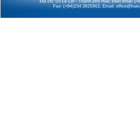
Địa chỉ: 03 Lê Lợi - Thành phố Huế; Điện thoại: (
Fax: (+84)234.3825902; Email:
office@hueu