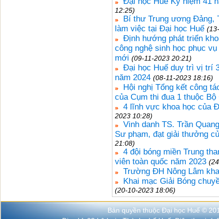
Đại học Huế Kỷ niệm 41 n
12:25)
Bí thư Trung ương Đảng,
làm việc tại Đại học Huế
(13
Định hướng phát triển kho
công nghệ sinh học phục vụ 
mới
(09-11-2023 20:21)
Đại học Huế duy trì vị tr
năm 2024
(08-11-2023 18:16)
Hội nghị Tổng kết công tá
của Cụm thi đua 1 thuộc Bộ
4 lĩnh vực khoa học của
2023 10:28)
Vinh danh TS. Trần Quan
Sư phạm, đạt giải thưởng c
21:08)
4 đội bóng miền Trung tha
viên toàn quốc năm 2023
(24
Trường ĐH Nông Lâm khai
Khai mạc Giải Bóng chuyề
(20-10-2023 18:06)
Bản quyền thuộc Đại học Huế © 20