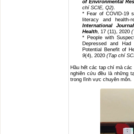
of Environmental Res
chí SCIE, Q2).
* Fear of COVID-19 sc
literacy and health-
International Journ
Health
, 17 (11), 2020
(
* People with Suspe
Depressed and Had L
Potential Benefit of H
9
(4), 2020
(Tạp chí SC
Hầu hết các tạp chí mà các
nghiên cứu đều là những t
trong lĩnh vực chuyên môn.