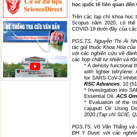
học quốc tế liên quan đến
Trên các tạp chí khoa học
Scopus năm 2020, có thể 
COVID-19 dưới đây của các
PGS.TS. Nguyễn Thị Ái N
tác giả thuộc Khoa Hóa củ
với các nghiên cứu về đán
các hợp chất tự nhiên và t
* A density functional 
with lighter tetrylene:
for SARS-CoV-2 inhibit
RSC Advances
, 10 (5
* Investigation into 
Essential Oil.
ACS Om
* Evaluation of the In
cajuputi Oil Using D
2020
(Tạp chí SCIE, Q
PGS.TS. Võ Văn Thắng và 
ĐH Y Dược với các nghiên