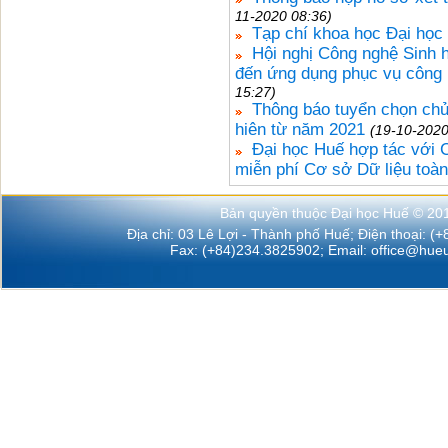
11-2020 08:36)
Tạp chí khoa học Đại họ
Hội nghị Công nghệ Sinh 
đến ứng dụng phục vụ công 
15:27)
Thông báo tuyển chọn ch
hiên từ năm 2021
(19-10-2020
Đại học Huế hợp tác với 
miễn phí Cơ sở Dữ liệu toàn
Bản quyền thuộc Đại học Huế © 20
Địa chỉ: 03 Lê Lợi - Thành phố Huế; Điện thoại: (
Fax: (+84)234.3825902; Email:
office@hueu