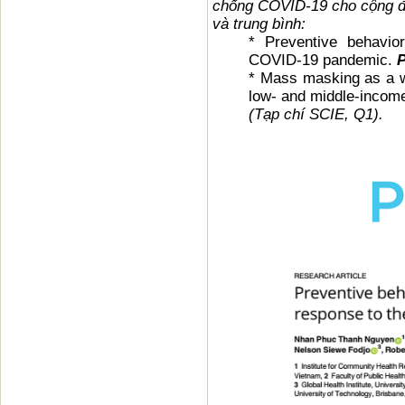
chống COVID-19 cho cộng đ
và trung bình:
* Preventive behavio
COVID-19 pandemic.
* Mass masking as a w
low- and middle-incom
(Tạp chí SCIE, Q1).