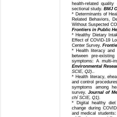
health-related qualit
sectional study.
BMJ 
* Determinants of Heal
Related Behaviors, D
Without Suspected COV
Frontiers in Public He
* Healthy Dietary Inta
Effect of COVID-19 Lo
Center Survey.
Frontie
* Health literacy and
between pre-existing
symptoms: A multi-ins
Environmental Resear
SCIE, Q2).
.
* Health literacy, ehea
and control procedure
symptoms among heal
survey.
Journal of Me
chí SCIE, Q1).
* Digital healthy diet
change during COVID
and medical students: