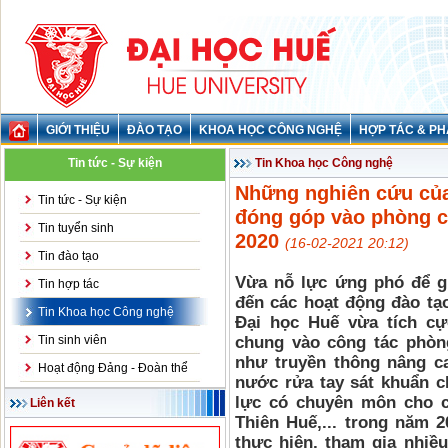
GIỚI THIỆU
ĐÀO TẠO
KHOA HỌC CÔNG NGHỆ
HỢP TÁC & PH
Tin tức - Sự kiện
Tin Khoa học Công nghệ
Những nghiên cứu của
Tin tức - Sự kiện
đóng góp vào phòng c
Tin tuyển sinh
2020
(16-02-2021 20:12)
Tin đào tạo
Vừa nỗ lực ứng phó để gi
Tin hợp tác
đến các hoạt động đào tạo
Tin Khoa học Công nghệ
Đại học Huế vừa tích cự
Tin sinh viên
chung vào công tác phòn
như truyền thông nâng c
Hoạt động Đảng - Đoàn thể
nước rửa tay sát khuẩn c
lực có chuyên môn cho c
Liên kết
Thiên Huế,... trong năm 
thực hiện, tham gia nhiề