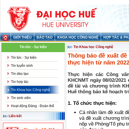
GIỚI THIỆU
ĐÀO TẠO
KHOA HỌC CÔNG NGHỆ
HỢP TÁC & PH
Tin tức - Sự kiện
Tin Khoa học Công nghệ
Thông báo đề xuất đề
Tin tức - Sự kiện
thực hiện từ năm 202
Tin tuyển sinh
Tin đào tạo
Thực hiện các Công vă
KHCNMT ngày 08/02/2021 c
Tin hợp tác
đề tài và chương trình K
Tin Khoa học Công nghệ
Huế thông báo kế hoạch tr
Tin sinh viên
1. Tổ chức thực hiện:
Hoạt động Đảng - Đoàn thể
Cá nhân làm đề xuất đ
Liên kết
và đề xuất chương trì
nộp về Phòng/Tổ phụ t