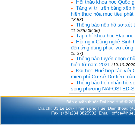
Hội thảo khoa học Quốc gi
Tăng vị trí trên bảng xếp
hiện thực hóa mục tiêu phát
18:53)
Thông báo nộp hồ sơ xét
11-2020 08:36)
Tạp chí khoa học Đại họ
Hội nghị Công nghệ Sinh 
đến ứng dụng phục vụ công 
15:27)
Thông báo tuyển chọn ch
hiên từ năm 2021
(19-10-2020
Đại học Huế hợp tác với 
miễn phí Cơ sở Dữ liệu toàn
Thông báo tiếp nhận hồ sơ
song phương NAFOSTED-SN
Bản quyền thuộc Đại học Huế © 20
Địa chỉ: 03 Lê Lợi - Thành phố Huế; Điện thoại: (
Fax: (+84)234.3825902; Email:
office@hueu