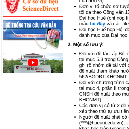
của đơn vị).
Đơn vị tổ chức sơ tuyể
tối đa theo Công văn
Đại học Huế (chỉ nộp f
mẫu
tại đây
và các fil
Đại học Huế họp Hội đ
danh mục của Đại học 
2. Một số lưu ý:
Đối với đề tài cấp Bộ:
tại mục 5.3 trong Cô
ghi rõ nhóm đề tài với
đề xuất tham khảo hướ
562/BGDĐT-KHCNMT.
Đối với chương trình c
tại mục 4, phần II tr
CNSH đề xuất theo mục
KHCNMT).
Các đơn vị có từ 2 đề 
xếp theo thứ tự ưu tiê
Người đề xuất phải có
(***@hueuni.edu.vn), 
khoa học trên Google 