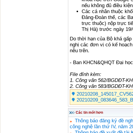
nếu không đủ điều kiệ
Các cá nhân thuộc kh
Đảng-Đoàn thể, các Ba
trực thuộc) nộp trực 
Thị Hà) trước ngày 19/
Do thời hạn của Bộ khá gấp 
nghị các đơn vị có kế hoạc
nêu trên.
- Ban KHCN&QHQT Đại học
File đính kèm:
1. Công văn 562/BGDĐT-K
2. Công văn 583/BGDĐT-K
20210208_145017_CV56
20210209_083646_583_
Các tin mới hơn
Thông báo đăng ký đề ngh
công nghệ lần thứ IV, năm 2
Thông báo đề xuất đề tài