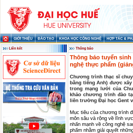
GIỚI THIỆU
ĐÀO TẠO
KHOA HỌC CÔNG NGHỆ
HỢP TÁC & PH
Liên kết
Thông báo
Thông báo tuyển sinh 
nghệ thực phẩm (giản
Chương trình thạc sĩ chu
bằng tiếng Anh) được xây
trong mạng lưới của Chư
khảo chương trình đào t
liên trường Đại học Gent 
Mục tiêu của chương trình đ
môn sâu và rộng về lĩnh vực
nhấn mạnh về công nghệ sau
phẩm nhằm giải quyết những