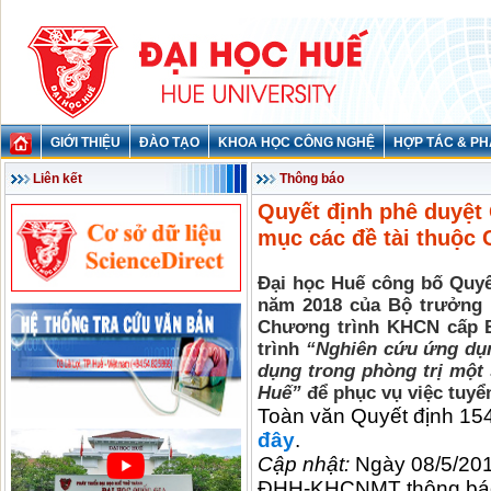
GIỚI THIỆU
ĐÀO TẠO
KHOA HỌC CÔNG NGHỆ
HỢP TÁC & PH
Liên kết
Thông báo
Quyết định phê duyệt
mục các đề tài thuộc
Đại học Huế công bố
Quyế
năm 2018 của Bộ trưởng B
Chương trình KHCN cấp 
trình
“Nghiên cứu ứng dụn
dụng trong phòng trị một 
Huế”
để phục vụ việc tuyể
Toàn văn Quyết định 15
đây
.
Cập nhật:
Ngày 08/5/201
ĐHH-KHCNMT thông báo v