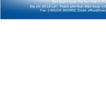
Bản quyền thuộc Đại học Huế © 20
Địa chỉ: 03 Lê Lợi - Thành phố Huế; Điện thoại: (
Fax: (+84)234.3825902; Email:
office@hueu