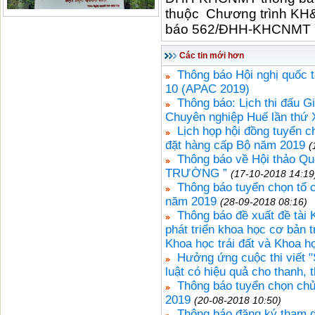
thuộc Chương trình KH
báo 562/ĐHH-KHCNMT 
Các tin mới hơn
Thông báo Hội nghị quốc 
10 (APAC 2019)
Thông báo: Lịch thi đấu G
Chuyên nghiệp Huế lần thứ X
Lịch họp hội đồng tuyển c
đặt hàng cấp Bộ năm 2019
(
Thông báo về Hội thảo 
TRƯỜNG ”
(17-10-2018 14:19
Thông báo tuyển chọn tổ 
năm 2019
(28-09-2018 08:16)
Thông báo đề xuất đề tà
phát triển khoa học cơ bản 
Khoa học trái đất và Khoa h
Hưởng ứng cuộc thi viết "
luật có hiệu quả cho thanh, t
Thông báo tuyển chọn ch
2019
(20-08-2018 10:50)
Thông báo đăng ký tham d