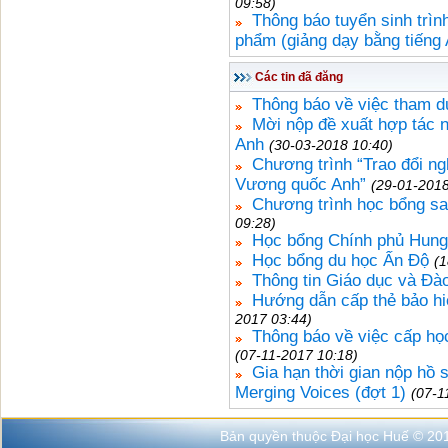
09:58)
Thông báo tuyển sinh trì
phẩm (giảng dạy bằng tiếng
Các tin đã đăng
Thông báo về việc tham d
Mời nộp đề xuất hợp tác 
Anh
(30-03-2018 10:40)
Chương trình “Trao đổi n
Vương quốc Anh”
(29-01-2018
Chương trình học bổng sa
09:28)
Học bổng Chính phủ Hung
Học bổng du học Ấn Độ
(1
Thông tin Giáo dục và Đào
Hướng dẫn cấp thẻ bảo h
2017 03:44)
Thông báo về việc cấp h
(07-11-2017 10:18)
Gia hạn thời gian nộp hồ 
Merging Voices (đợt 1)
(07-1
Bản quyền thuộc Đại học Huế © 20