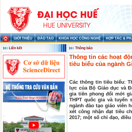
GIỚI THIỆU
ĐÀO TẠO
KHOA HỌC CÔNG NGHỆ
HỢP TÁC & PH
Liên kết
Thông báo
Thông tin các hoạt độ
tiêu biểu của ngành G
Các thông tin tiêu biểu:
lực của Bộ Giáo dục và Đ
gia tiên phong đổi mới g
THPT quốc gia và tuyển s
ngành đào tạo giáo viên h
xét công nhận đạt tiêu c
2017; một số chỉ đạo, điề