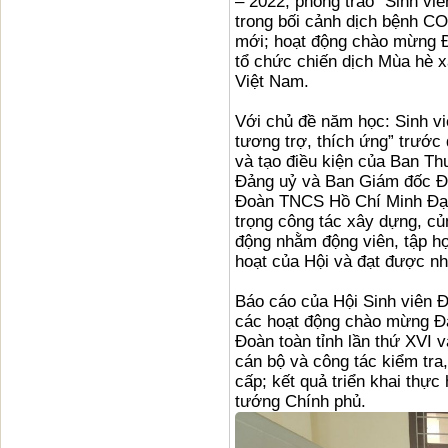
– 2022; phong trào “Sinh viên
trong bối cảnh dịch bệnh CO
mới; hoạt động chào mừng Đạ
tổ chức chiến dịch Mùa hè x
Việt Nam.
Với chủ đề năm học: Sinh vi
tương trợ, thích ứng” trước
và tạo điều kiện của Ban Th
Đảng uỷ và Ban Giám đốc Đại
Đoàn TNCS Hồ Chí Minh Đại 
trọng công tác xây dựng, củ
động nhằm động viên, tập hợ
hoạt của Hội và đạt được nhi
Báo cáo của Hội Sinh viên Đ
các hoạt động chào mừng Đại
Đoàn toàn tỉnh lần thứ XVI v
cán bộ và công tác kiểm tra,
cấp; kết quả triển khai thự
tướng Chính phủ.