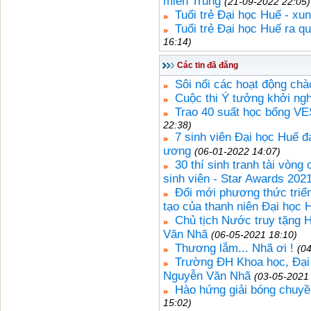
miền Trung
(21-09-2022 22:05)
Tuổi trẻ Đại học Huế - xun
Tuổi trẻ Đại học Huế ra q
16:14)
Các tin đã đăng
Sôi nổi các hoạt động ch
Cuộc thi Ý tưởng khởi ng
Trao 40 suất học bổng VE
22:38)
7 sinh viên Đại học Huế đ
ương
(06-01-2022 14:07)
30 thí sinh tranh tài vòng
sinh viên - Star Awards 202
Đổi mới phương thức triển
tạo của thanh niên Đại học 
Chủ tịch Nước truy tặng
Văn Nhã
(06-05-2021 18:10)
Thương lắm... Nhã ơi !
(0
Trường ĐH Khoa học, Đại 
Nguyễn Văn Nhã
(03-05-2021
Hào hứng giải bóng chuyền
15:02)