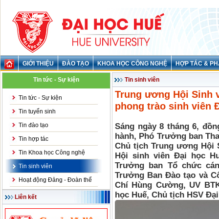
GIỚI THIỆU
ĐÀO TẠO
KHOA HỌC CÔNG NGHỆ
HỢP TÁC & PH
Tin tức - Sự kiện
Tin sinh viên
Trung ương Hội Sinh v
Tin tức - Sự kiện
phong trào sinh viên 
Tin tuyển sinh
Tin đào tạo
Sáng ngày 8 tháng 6, đồn
hành, Phó Trưởng ban Tha
Tin hợp tác
Chủ tịch Trung ương Hội S
Tin Khoa học Công nghệ
Hội sinh viên Đại học H
Trưởng ban Tổ chức cán
Tin sinh viên
Trưởng Ban Đào tạo và Cô
Hoạt động Đảng - Đoàn thể
Chí Hùng Cường, UV BTK
học Huế, Chủ tịch HSV Đại 
Liên kết