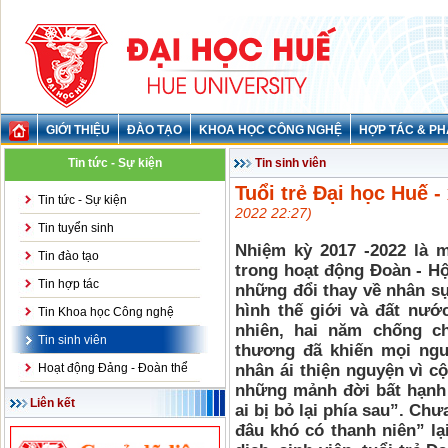
GIỚI THIỆU
ĐÀO TẠO
KHOA HỌC CÔNG NGHỆ
HỢP TÁC & PH
Tin tức - Sự kiện
Tin sinh viên
Tuổi trẻ Đại học Huế -
Tin tức - Sự kiện
2022 22:27)
Tin tuyển sinh
Nhiệm kỳ 2017 -2022 là m
Tin đào tạo
trong hoạt động Đoàn - Hộ
Tin hợp tác
những đổi thay về nhân s
hình thế giới và đất nước
Tin Khoa học Công nghệ
nhiên, hai năm chống c
Tin sinh viên
thương đã khiến mọi ngườ
Hoạt động Đảng - Đoàn thể
nhân ái thiện nguyện vì c
những mảnh đời bất hạnh
Liên kết
ai bị bỏ lại phía sau”. Chư
đâu khó có thanh niên” lạ