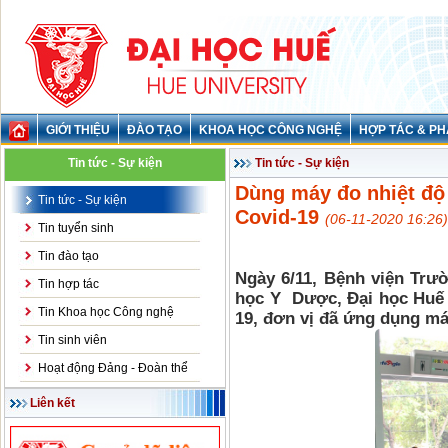
GIỚI THIỆU
ĐÀO TẠO
KHOA HỌC CÔNG NGHỆ
HỢP TÁC & PH
Tin tức - Sự kiện
Tin tức - Sự kiện
Dùng máy đo nhiệt độ 
Tin tức - Sự kiện
Covid-19
(06-11-2020 16:26)
Tin tuyển sinh
Tin đào tạo
Ngày 6/11, Bệnh viện Trư
Tin hợp tác
học Y Dược, Đại học Huế 
Tin Khoa học Công nghệ
19, đơn vị đã ứng dụng má
Tin sinh viên
Hoạt động Đảng - Đoàn thể
Liên kết