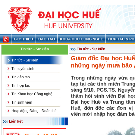
GIỚI THIỆU
ĐÀO TẠO
KHOA HỌC CÔNG NGHỆ
HỢP TÁC & PH
Tin tức - Sự kiện
Tin tức - Sự kiện
Giám đốc Đại học Huế 
Tin tức - Sự kiện
những ngày mưa bão
Tin tuyển sinh
Tin đào tạo
Trong những ngày vừa qua
tạp tại các tỉnh miền Trung
Tin hợp tác
sáng 9/10, PGS.TS. Nguyễ
Tin Khoa học Công nghệ
thăm hỏi sinh viên Đại họ
Đại học Huế và Trung tâm
Tin sinh viên
Huế, đôn đốc các đơn vị 
Hoạt động Đảng - Đoàn thể
viên mới nhập học đảm bả
Liên kết