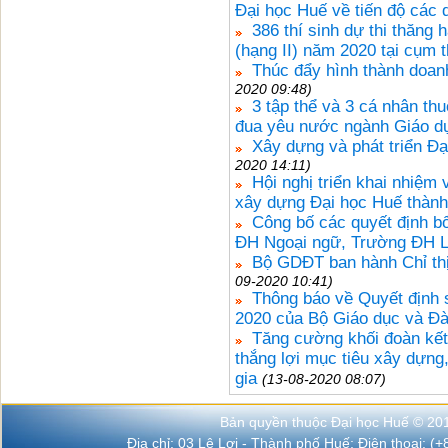
Đại học Huế về tiến độ các 
386 thí sinh dự thi thăng
(hạng II) năm 2020 tại cụm 
Thúc đẩy hình thành doa
2020 09:48)
3 tập thể và 3 cá nhân th
đua yêu nước ngành Giáo dụ
Xây dựng và phát triển Đạ
2020 14:11)
Hội nghị triển khai nhiệm
xây dựng Đại học Huế thành
Công bố các quyết định b
ĐH Ngoại ngữ, Trường ĐH L
Bộ GDĐT ban hành Chỉ thị
09-2020 10:41)
Thông báo về Quyết định
2020 của Bộ Giáo dục và Đà
Tăng cường khối đoàn kết,
thắng lợi mục tiêu xây dựng
gia
(13-08-2020 08:07)
Bản quyền thuộc Đại học Huế © 20
Địa chỉ: 03 Lê Lợi - Thành phố Huế; Điện thoại: (